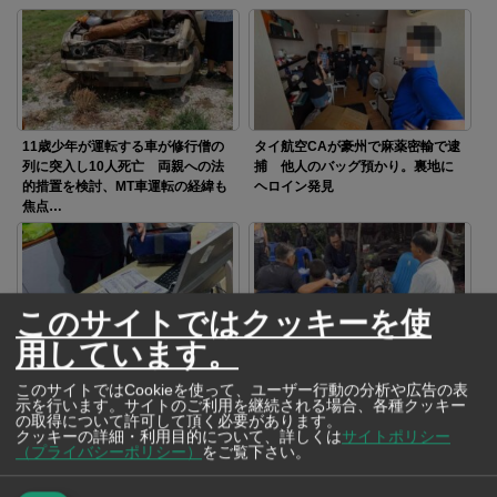
11歳少年が運転する車が修行僧の
タイ航空CAが豪州で麻薬密輸で逮
列に突入し10人死亡 両親への法
捕 他人のバッグ預かり。裏地に
的措置を検討、MT車運転の経緯も
ヘロイン発見
焦点…
このサイトではクッキーを使
用しています。
地方公務員試験で大規模な不正を
ナタを手に教師を追い回した9歳の
摘発 答案修正の裏金、総額45億
児童 学校で起きた事件が問いか
このサイトではCookieを使って、ユーザー行動の分析や広告の表
Bに及ぶ
けたもの
示を行います。サイトのご利用を継続される場合、各種クッキー
の取得について許可して頂く必要があります。
クッキーの詳細・利用目的について、詳しくは
サイトポリシー
（プライバシーポリシー）
をご覧下さい。