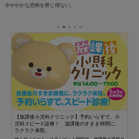
冷ややかな恐怖を禁じ得ない。
【放課後小児科クリニック】予約いらずで、小
児科スピード診療！ 放課後のすきま時間に、
生
ラクラク来院。
の
サミティベート・スクンビット病院で、放課後小児科ク