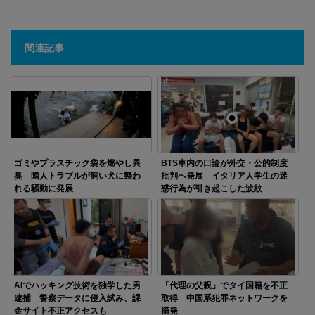
関連記事
ゴミやプラスチック袋を燃やし異
BTS車内の口論が外交・公的制度
臭 隣人トラブルが飼い犬に襲わ
批判へ発展 イタリア人学生の迷
れる騒動に発展
惑行為が引き起こした波紋
AIでハッキング技術を独学した男
「代理の父親」でタイ国籍を不正
逮捕 警察データに侵入試み、課
取得 中国系犯罪ネットワークを
金サイト不正アクセスも
摘発