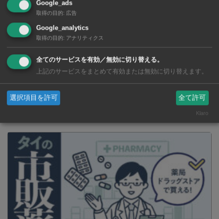
Google_ads
取得の目的
:
広告
高齢女性を襲ったひったくり犯に
Google_analytics
猛反撃 素手で立ち向かった「三
取得の目的
:
アナリティクス
女傑」の勇姿が話題に
全てのサービスを有効／無効に切り替える。
上記のサービスをまとめて有効または無効に切り替えます。
SNSで毎日ニュースを配信中！
選択項目を許可
全て許可
Klaro