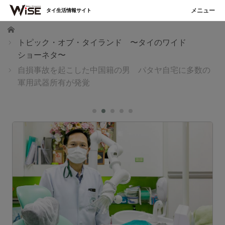
タイ生活情報サイト
ホーム
トピック・オブ・タイランド 〜タイのワイド
ショーネタ〜
自損事故を起こした中国籍の男 パタヤ自宅に多数の
軍用武器所有が発覚