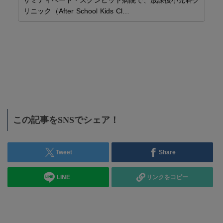
生
リニック（After School Kids Cl…
バ
海
海
この記事をSNSでシェア！
Tweet
Share
LINE
リンクをコピー