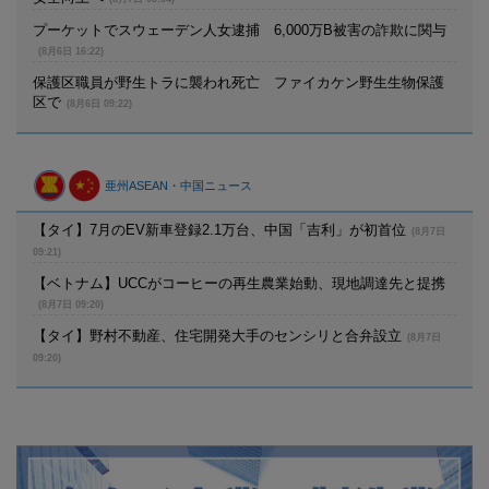
プーケットでスウェーデン人女逮捕 6,000万B被害の詐欺に関与
(8月6日 16:22)
保護区職員が野生トラに襲われ死亡 ファイカケン野生生物保護
区で
(8月6日 09:22)
亜州ASEAN・中国ニュース
【タイ】7月のEV新車登録2.1万台、中国「吉利」が初首位
(8月7日
09:21)
【ベトナム】UCCがコーヒーの再生農業始動、現地調達先と提携
(8月7日 09:20)
【タイ】野村不動産、住宅開発大手のセンシリと合弁設立
(8月7日
09:20)