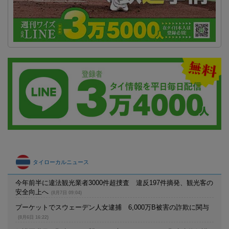
タイローカルニュース
今年前半に違法観光業者3000件超捜査 違反197件摘発、観光客の
安全向上へ
(8月7日 09:04)
プーケットでスウェーデン人女逮捕 6,000万B被害の詐欺に関与
(8月6日 16:22)