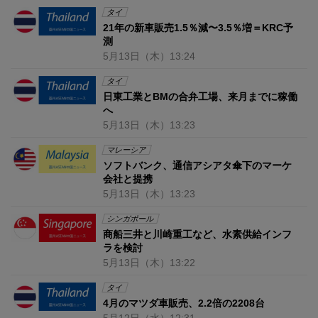
タイ
21年の新車販売1.5％減〜3.5％増＝KRC予
測
5月13日
（木）
13:24
タイ
日東工業とBMの合弁工場、来月までに稼働
へ
5月13日
（木）
13:23
マレーシア
ソフトバンク、通信アシアタ傘下のマーケ
会社と提携
5月13日
（木）
13:23
シンガポール
商船三井と川崎重工など、水素供給インフ
ラを検討
5月13日
（木）
13:22
タイ
4月のマツダ車販売、2.2倍の2208台