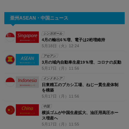
亜州ASEAN・中国ニュース
シンガポール
4月の輸出6％増、電子は2桁増維持
5月18日
（火）
12:24
アセアン
3月の域内自動車生産19％増、コロナの反動
5月17日
（月）
11:56
インドネシア
日東精工のブカシ工場、ねじ一貫生産体制
を構築
5月17日
（月）
11:56
中国
横浜ゴムが中国生産拡大、油圧用高圧ホー
ス増産へ
5月17日
（月）
11:55