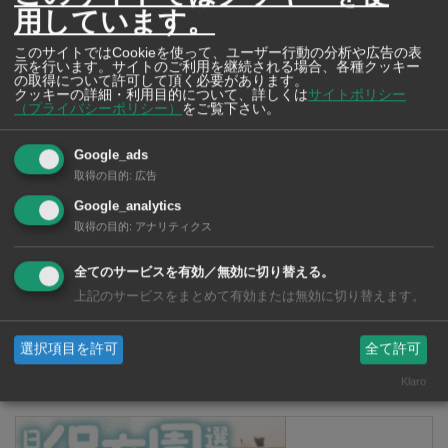
用しています。
このサイトではCookieを使って、ユーザー行動の分析や広告の表
示を行います。サイトのご利用を継続される場合、各種クッキー
の取得について許可して頂く必要があります。
クッキーの詳細・利用目的について、詳しくは
サイトポリシー
（プライバシーポリシー）
をご覧下さい。
Google_ads
取得の目的
:
広告
【タイ・バンコク】 マルシェトンロー内の「TOPS」で買える薬
2026年版
Google_analytics
取得の目的
:
アナリティクス
全てのサービスを有効／無効に切り替える。
【タイ・バンコ
上記のサービスをまとめて有効または無効に切り替えます。
ク】 コンビニ（セ
ブンイレブン）で買
選択項目を許可
全て許可
える薬 2026年版
Klaro