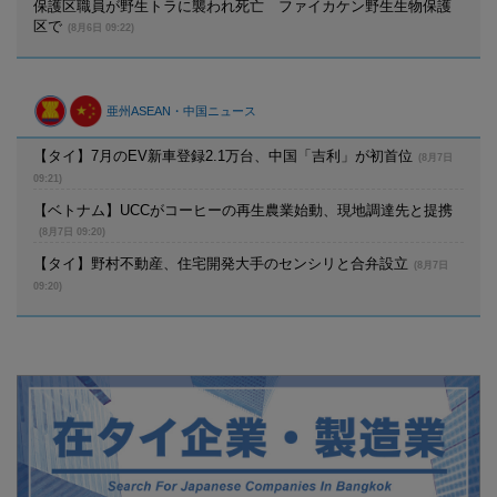
保護区職員が野生トラに襲われ死亡 ファイカケン野生生物保護
区で
(8月6日 09:22)
亜州ASEAN・中国ニュース
【タイ】7月のEV新車登録2.1万台、中国「吉利」が初首位
(8月7日
09:21)
【ベトナム】UCCがコーヒーの再生農業始動、現地調達先と提携
(8月7日 09:20)
【タイ】野村不動産、住宅開発大手のセンシリと合弁設立
(8月7日
09:20)