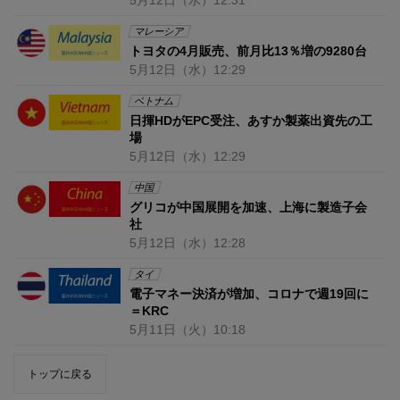
5月12日
（水）
12:31
マレーシア
トヨタの4月販売、前月比13％増の9280台
5月12日
（水）
12:29
ベトナム
日揮HDがEPC受注、あすか製薬出資先の工
場
5月12日
（水）
12:29
中国
グリコが中国展開を加速、上海に製造子会
社
5月12日
（水）
12:28
タイ
電子マネー決済が増加、コロナで週19回に
＝KRC
5月11日
（火）
10:18
トップに戻る