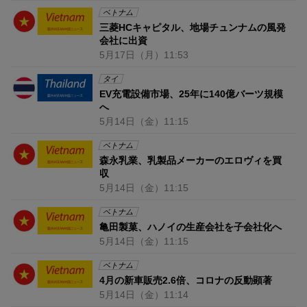
ベトナム
三菱HCキャピタル、地場チュンナムの風発
会社に出資
5月17日
（月）
11:53
タイ
EV充電設備市場、25年に140億バーツ規模
へ
5月14日
（金）
11:15
ベトナム
森永乳業、乳製品メーカーのエロヴィを買
収
5月14日
（金）
11:15
ベトナム
亀田製菓、ハノイの生産会社を子会社化へ
5月14日
（金）
11:15
ベトナム
4月の新車販売2.6倍、コロナの反動顕著
5月14日
（金）
11:14