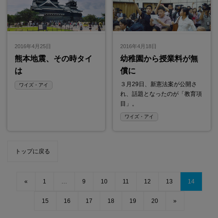
2016年4月25日
2016年4月18日
熊本地震、その時タイ
幼稚園から授業料が無
は
償に
３月29日、新憲法案が公開さ
ワイズ・アイ
れ、話題となったのが「教育項
目」。
ワイズ・アイ
トップに戻る
«
1
…
9
10
11
12
13
14
15
16
17
18
19
20
»