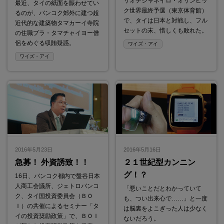
リオデジャネイロ・オリンピッ
最近、タイの紙面を賑わせてい
ク世界最終予選（東京体育館）
るのが、バンコク郊外に建つ超
で、タイは日本と対戦し、フル
近代的な建築物タマカーイ寺院
セットの末、惜しくも敗れた。
の住職プラ・タマチャイヨー僧
侶をめぐる収賄疑惑。
ワイズ・アイ
ワイズ・アイ
2016年5月23日
2016年5月16日
急募！ 外資誘致！！
２１世紀型カンニン
グ！？
16日、バンコク都内で盤谷日本
人商工会議所、ジェトロバンコ
「悪いことだとわかっていて
ク、タイ国投資委員会（ＢＯ
も、つい出来心で……」と一度
Ｉ）の共催によるセミナー「タ
は脳裏をよこぎった人は少なく
イの投資奨励政策」で、ＢＯＩ
ないだろう。