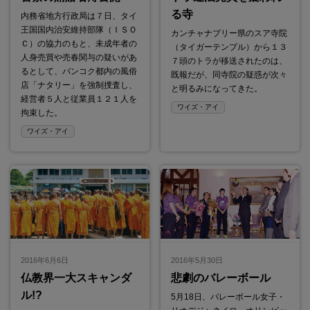
る寺
内務省地方行政局は７日、タイ
王国国内治安維持部隊（ＩＳＯ
カンチャナブリー県のスア寺院
Ｃ）の協力のもと、未成年者の
（タイガーテンプル）から１３
人身売買や売春関与の疑いがあ
７頭のトラが移送されたのは、
るとして、バンコク都内の風俗
既報だが、同寺院の疑惑が次々
店「ナタリー」を強制捜査し、
と明るみになってきた。
経営者５人と従業員１２１人を
ワイズ・アイ
拘束した。
ワイズ・アイ
2016年6月6日
2016年5月30日
仏教界一大スキャンダ
悲劇のバレーボール
ル!?
5月18日、バレーボール女子・