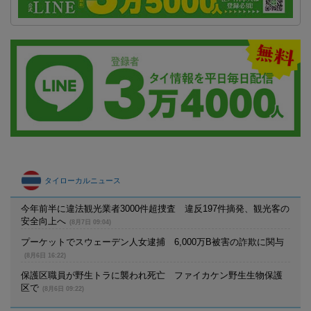
タイローカルニュース
今年前半に違法観光業者3000件超捜査 違反197件摘発、観光客の
安全向上へ
(8月7日 09:04)
プーケットでスウェーデン人女逮捕 6,000万B被害の詐欺に関与
(8月6日 16:22)
保護区職員が野生トラに襲われ死亡 ファイカケン野生生物保護
区で
(8月6日 09:22)