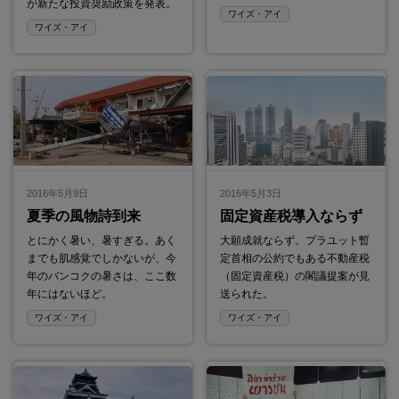
が新たな投資奨励政策を発表。
ワイズ・アイ
ワイズ・アイ
2016年5月9日
2016年5月3日
夏季の風物詩到来
固定資産税導入ならず
とにかく暑い、暑すぎる。あく
大願成就ならず。プラユット暫
までも肌感覚でしかないが、今
定首相の公約でもある不動産税
年のバンコクの暑さは、ここ数
（固定資産税）の閣議提案が見
年にはないほど。
送られた。
ワイズ・アイ
ワイズ・アイ