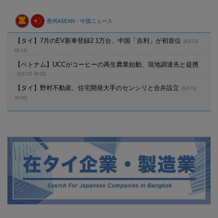
亜州ASEAN・中国ニュース
【タイ】7月のEV新車登録2.1万台、中国「吉利」が初首位
(8月7日
09:21)
【ベトナム】UCCがコーヒーの再生農業始動、現地調達先と提携
(8月7日 09:20)
【タイ】野村不動産、住宅開発大手のセンシリと合弁設立
(8月7日
09:20)