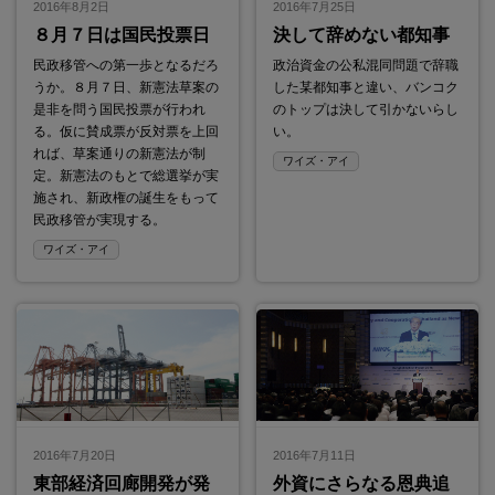
2016年8月2日
2016年7月25日
８月７日は国民投票日
決して辞めない都知事
民政移管への第一歩となるだろ
政治資金の公私混同問題で辞職
うか。８月７日、新憲法草案の
した某都知事と違い、バンコク
是非を問う国民投票が行われ
のトップは決して引かないらし
る。仮に賛成票が反対票を上回
い。
れば、草案通りの新憲法が制
ワイズ・アイ
定。新憲法のもとで総選挙が実
施され、新政権の誕生をもって
民政移管が実現する。
ワイズ・アイ
2016年7月20日
2016年7月11日
東部経済回廊開発が発
外資にさらなる恩典追