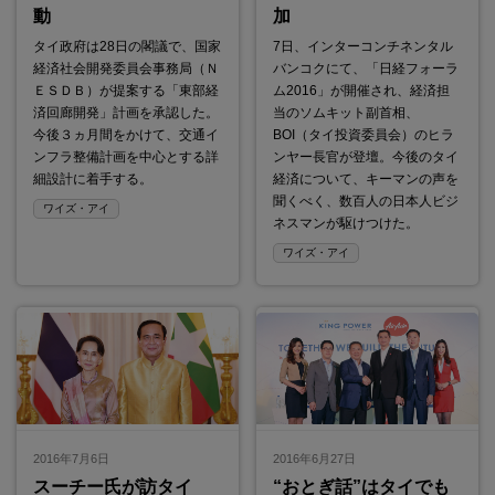
動
加
タイ政府は28日の閣議で、国家
7日、インターコンチネンタル
経済社会開発委員会事務局（Ｎ
バンコクにて、「日経フォーラ
ＥＳＤＢ）が提案する「東部経
ム2016」が開催され、経済担
済回廊開発」計画を承認した。
当のソムキット副首相、
今後３ヵ月間をかけて、交通イ
BOI（タイ投資委員会）のヒラ
ンフラ整備計画を中心とする詳
ンヤー長官が登壇。今後のタイ
細設計に着手する。
経済について、キーマンの声を
聞くべく、数百人の日本人ビジ
ワイズ・アイ
ネスマンが駆けつけた。
ワイズ・アイ
2016年7月6日
2016年6月27日
スーチー氏が訪タイ
“おとぎ話”はタイでも