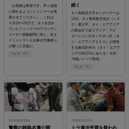
続く
「お母様は希望です。早く祖国
に帰れるようにミャンマーを発
タイ免税店大手キングパワーは
展させてください」。これは、
13日、タイ格安航空会社（ＬＣ
６月23〜25日で、タイを訪れ
Ｃ）最大手、タイ・エアアジア
ていたミャンマーのアウンサン
の親会社でありアジア・アビ
スーチー国家顧問に対し、在タ
エーションのタッサポン氏（タ
イミャンマー人出稼ぎ労働者ら
イ・エアアジアＣＥＯ）が保有
が贈った言葉だ。
する株式約40％（タイ・エアア
ジアの約21%にあたる）を約
ワイズ・アイ
79億バーツで取得。
ワイズ・アイ
2016年6月20日
2016年6月13日
警察の賄賂名簿公開
トラ違法売買を疑われ