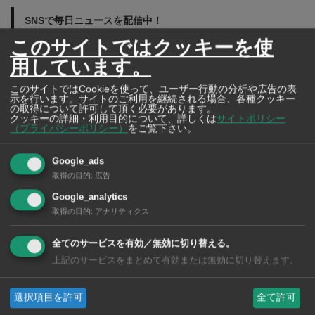
SNSで毎日ニュースを配信中！
このサイトではクッキーを使
用しています。
このサイトではCookieを使って、ユーザー行動の分析や広告の表
示を行います。サイトのご利用を継続される場合、各種クッキー
の取得について許可して頂く必要があります。
クッキーの詳細・利用目的について、詳しくは
サイトポリシー
（プライバシーポリシー）
をご覧下さい。
Google_ads
取得の目的
:
広告
Google_analytics
取得の目的
:
アナリティクス
全てのサービスを有効／無効に切り替える。
上記のサービスをまとめて有効または無効に切り替えます。
タイの薬いろいろ【タイ・バンコク】 薬局・ドラッグストアで買える
選択項目を許可
全て許可
市販薬 2026年最新版！