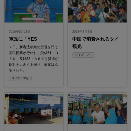
2016年8月15日
2016年8月8日
軍政に「YES」
中国で消費されるタイ
観光
７日、新憲法草案の賛否を問う
国民投票が行われ、賛成61・３
ワイズ・アイ
５％、反対38・６５％と賛成が
反対を大きく上回り、草案は承
認された。
ワイズ・アイ