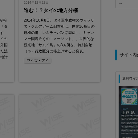
ご用意しました。 ✈️航空券＋ホテル＋イベント入場券＋
記録から
2014年12月22日
…
送迎付き 🇯🇵安心の日本語ガイドサポート付き 💫
（水）開
進む！？タイの地方分権
28,900バーツ〜
が報
2014年10月8日、タイ軍事政権のウィッサ
フラ工事施工
は「タ
ヌ・クルアガーム副首相は、世界16番目の
正す
規模の港「レムチャバン港周辺」、ミャン
タイの
マー国境近くの「メーソット」、世界的な
、外国
観光地「サムイ島」の3ヵ所を、特別自治
れた法
（市）行政区分に格上げすると発表。
サイト内
が検討
ワイズ・アイ
週刊ワイズ 最