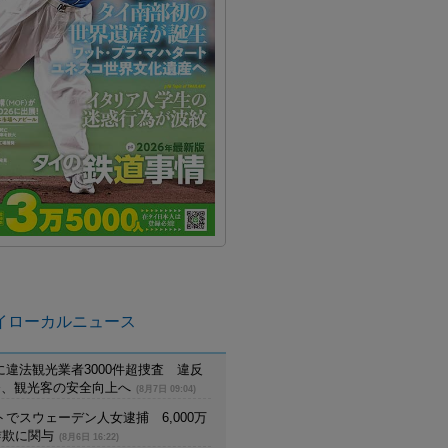
イローカルニュース
に違法観光業者3000件超捜査 違反
摘発、観光客の安全向上へ
(8月7日 09:04)
でスウェーデン人女逮捕 6,000万
詐欺に関与
(8月6日 16:22)