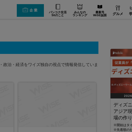
企業
バンコク生活
みんなの
最新号
グルメ
50のこと
ランキング
WiSE誌面
イの社会・政治・経済をワイズ独自の視点で情報発信していま
ディズニ
JTBタイランド✨2027年の始まりを、
アジア
幻想的なチェンマイで迎えませんか。
場の作
無数のランタンと華やかな花火が夜空を彩る、感動の
「コムローイ・カウントダウン2027」🎆 JTBタイランド
※開始はタ
では、12月30日発3泊4日入場券付きパッケージツアーを
※先着順の