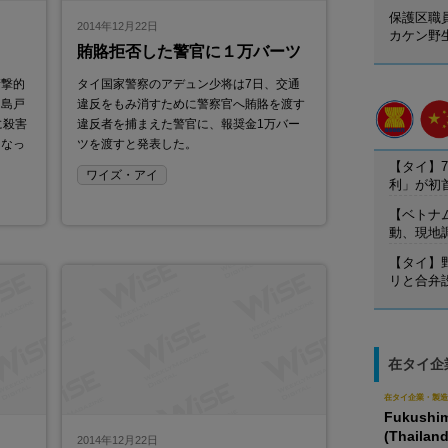
保護区職
2014年12月22日
カケン野
賄賂拒否した警官に１万バーツ
衝撃的
タイ国家警察のアデュン少将は7日、交通
、島戸
違反をもみ消すために警察官へ賄賂を渡す
に殺害
違反者を捕まえた警官に、報奨金1万バー
となっ
ツを渡すと発表した。
【タイ】7
ワイズ・アイ
利」が初
【ベトナ
動、現地
【タイ】
リと合弁
在タイ企
在タイ企業・製造
Fukushim
(Thailand
2014年12月22日