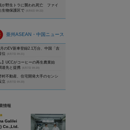
員が野生トラに襲われ死亡 ファイ
生生物保護区で
(8月6日 09:22)
亜州ASEAN・中国ニュース
月のEV新車登録2.1万台、中国「吉
首位
(8月7日 09:21)
ム】UCCがコーヒーの再生農業始
調達先と提携
(8月7日 09:20)
野村不動産、住宅開発大手のセンシ
設立
(8月7日 09:20)
業情報
業
a Galilei
) Co.,Ltd.