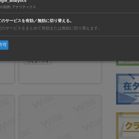
gle_analytics
の目的
:
アナリティクス
2014年12月22日
プラユット暫定首相が所信表明
てのサービスを有効／無効に切り替える。
。死亡
タイの全権を掌握する国家秩序維持評議会
記のサービスをまとめて有効または無効に切り替えます。
ンコン
（NCPO）のプラユット議長（前陸軍司令
十歳の
官）を首相とする暫定内閣が発足。同暫定
許可
が、か
首相は12日、立法議会で所信表明演説を
工科大
行った。
けてい
ワイズ・アイ