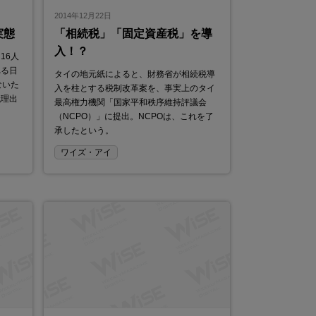
2014年12月22日
実態
「相続税」「固定資産税」を導
入！？
16人
れる日
タイの地元紙によると、財務省が相続税導
ないた
入を柱とする税制改革案を、事実上のタイ
代理出
最高権力機関「国家平和秩序維持評議会
（NCPO）」に提出。NCPOは、これを了
承したという。
ワイズ・アイ