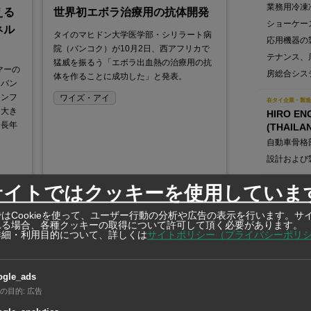
業務用冷凍
える
世界初エボラ治療用の抗体開発
ショーケー
ネル
タイのマヒドン大学医学部・シリラート病
応用機器の
院（バンコク）が10月2日、西アフリカで
テナンス、
猛威を振るう「エボラ出血熱の治療用の抗
マーの
房総合シス
体を作ることに成功した」と発表。
、バン
インフ
ワイズ・アイ
在タイ企業・製造
も大き
HIRO EN
は長年
(THAILAN
自動車骨格
設計および
在タイ企業・製造
サイトではクッキーを使用していま
NICHIFU 
CO., LTD.
はCookieを使って、ユーザー行動の分析や広告の表示を行います。サ
れる場合、各種クッキーの取得について許可して頂く必要があります。
圧着端子・
詳細・利用目的について、詳しくは
サイトポリシー（プライバシーポリ
造・販売
ogle_ads
の目的
:
広告