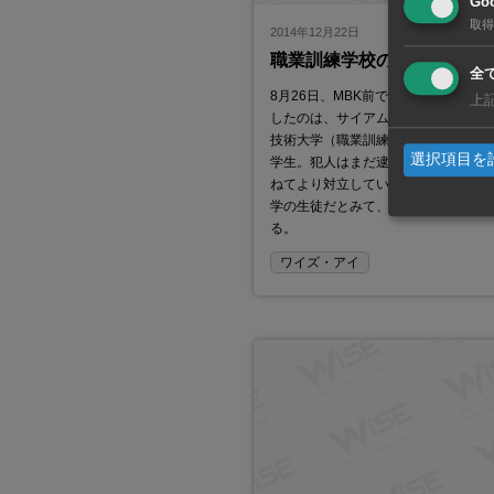
Goo
取得
2014年12月22日
職業訓練学校の抗争が激化
全
8月26日、MBK前で発砲事件が発生
上
したのは、サイアムにあるラチャモ
技術大学（職業訓練学校）に通う二
選択項目を
学生。犯人はまだ逮捕されていない
ねてより対立していたパトゥムワン
学の生徒だとみて、警察は捜査を続
る。
ワイズ・アイ