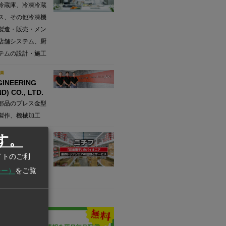
冷蔵庫、冷凍冷蔵
ス、その他冷凍機
製造・販売・メン
店舗システム、厨
テムの設計・施工
業
GINEERING
D) CO., LTD.
部品のプレス金型
製作、機械加工
業
す。
(THAILAND)
イトのご利
圧着スリーブの製
シー）
をご覧