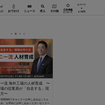
1バーツ
⇅
広告掲載
学ぶ
おでかけ
ニュース
求人
その他
4.78円
について
ー流 海外工場の人材育成 〜
ご存じですか？ 日本語教師
現場の従業員が「自走する」現
が“国家資格”になります。 L
り方〜
デミーにインタビュー！
イ時間9時ですセミナーお申し込みはこちら
Q日本語教師の国家資格を得るためには試
ため、お早めにお申し込みくださいセミナー
必要がありますか？はい。国家資格「登録