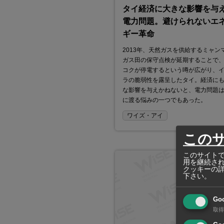
タイ経済に大きな影響を与
電力問題。避けられないエ
ギー革命
2013年、天然ガスを供給するミャン
ガス田の保守点検が延期することで
コクが停電するという噂が広がり、
ラの脆弱性を露呈したタイ。経済に
な影響を与えかねないと、電力問題
に渡る悩みの一つでもあった。
ワイズ・アイ
この
このサイトで
用を継続さ
クッキーの
下さい。
Go
取得