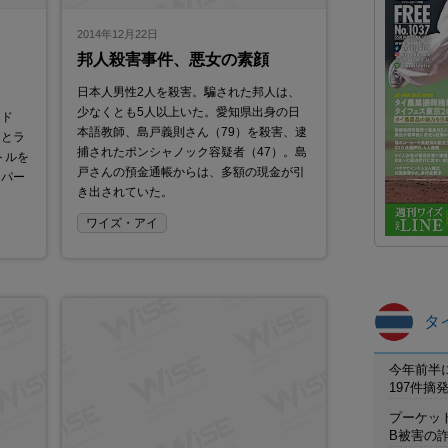
2014年12月22日
・
邦人殺害事件、悪女の素顔
日本人男性2人を殺害。騙された邦人は、
少なくとも5人以上いた。愛知県出身の日
ンド
本語教師、島戸義則さん（79）を殺害、逮
りとラ
捕されたポンシャノック容疑者（47）。島
トルを
戸さんの預金通帳からは、多額の現金が引
ーパー
き出されていた。
ワイズ・アイ
タ
今年前半
197件
プーケット
B被害の