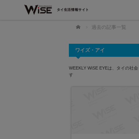
タイ生活情報サイト
ホーム
過去の記事一覧
ワイズ・アイ
WEEKLY WiSE EYEは、タ
す
すか？ 日本語教師の資格
資格”になります。 LSEアカ
インタビュー！
の国家資格を得るためには試験を受験する
すか？はい。国家資格「登録日本語教員」