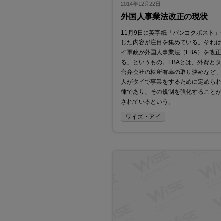
DAIKO主催 「現場DX！紙
2014年12月22日
の脱却セミナー」 8月26日
外国人事業法改正の現状
催
11月9日に英字紙「バンコクポスト」
ITプロダクト販売／導入／保守並びにイン
じた内容が注目を集めている。それ
イ軍政が外国人事業法（FBA）を改
る」というもの。FBAとは、外資と
合弁会社の株所有率の取り決めなど
人がタイで事業をするために定めら
律であり、その規制を強化すること
されているという。
ワイズ・アイ