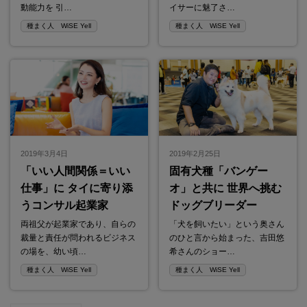
動能力を 引…
イサーに魅了さ…
種まく人 WiSE Yell
種まく人 WiSE Yell
2019年3月4日
2019年2月25日
「いい人間関係＝いい
固有犬種「バンゲー
仕事」に タイに寄り添
オ」と共に 世界へ挑む
うコンサル起業家
ドッグブリーダー
両祖父が起業家であり、自らの
「犬を飼いたい」という奥さん
裁量と責任が問われるビジネス
のひと言から始まった、吉田悠
の場を、幼い頃…
希さんのショー…
種まく人 WiSE Yell
種まく人 WiSE Yell