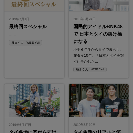
2019年7月1日
2019年6月24日
最終回スペシャル
国民的アイドルBNK48
で 日本とタイの架け橋
……
になる
種まく人 WiSE Yell
小学６年生からタイで暮らし、
在タイ10年。「日本とタイを繋
ぐ仕事がした…
種まく人 WiSE Yell
2019年6月17日
2019年6月10日
タイ各地に寄付を届け
タイ生活のリアルと笑