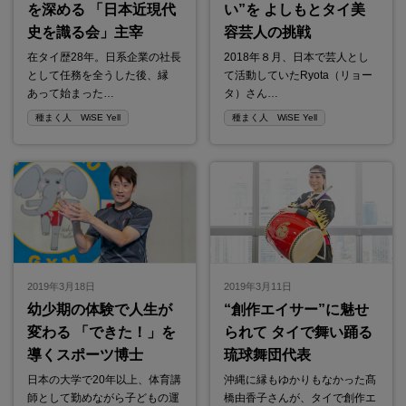
を深める 「日本近現代
い”を よしもとタイ美
史を識る会」主宰
容芸人の挑戦
在タイ歴28年。日系企業の社長
2018年８月、日本で芸人とし
として任務を全うした後、縁
て活動していたRyota（リョー
あって始まった…
タ）さん…
種まく人 WiSE Yell
種まく人 WiSE Yell
2019年3月18日
2019年3月11日
幼少期の体験で人生が
“創作エイサー”に魅せ
変わる 「できた！」を
られて タイで舞い踊る
導くスポーツ博士
琉球舞団代表
日本の大学で20年以上、体育講
沖縄に縁もゆかりもなかった髙
師として勤めながら子どもの運
橋由香子さんが、タイで創作エ