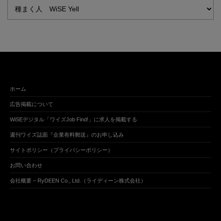
ホーム
広告掲載について
WiSEデジタル「ワイズJob Find!」に求人を掲載する
週刊ワイズ誌面『企業有料郵送』のお申し込み
サイトポリシー（プライバシーポリシー）
お問い合わせ
会社概要 – RyDEEN Co., Ltd.（ライディーン株式会社）