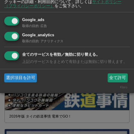
クッキーの詳細・利用目的について、詳しくは
サイトポリシー
（プライバシーポリシー）
をご覧下さい。
Google_ads
タイの薬いろいろ【タイ・バンコク】 薬局・ドラッグストアで買える
取得の目的
:
広告
市販薬 2026年最新版！
Google_analytics
取得の目的
:
アナリティクス
全てのサービスを有効／無効に切り替える。
上記のサービスをまとめて有効または無効に切り替えます。
選択項目を許可
全て許可
Klaro
2026年版 タイの鉄道事情 電車でGO！