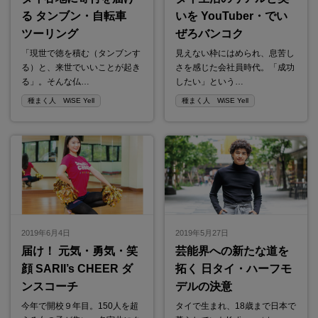
る タンブン・自転車
いを YouTuber・でい
ツーリング
ぜろバンコク
「現世で徳を積む（タンブンす
見えない枠にはめられ、息苦し
る）と、来世でいいことが起き
さを感じた会社員時代。「成功
る」。そんな仏…
したい」という…
種まく人 WiSE Yell
種まく人 WiSE Yell
2019年6月4日
2019年5月27日
届け！ 元気・勇気・笑
芸能界への新たな道を
顔 SARII’s CHEER ダ
拓く 日タイ・ハーフモ
ンスコーチ
デルの決意
今年で開校９年目。150人を超
タイで生まれ、18歳まで日本で