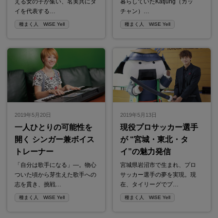
える女の子が集い、名実共にタ
暮らしていたKatjung（カッ
イを代表する…
チャン）…
種まく人 WiSE Yell
種まく人 WiSE Yell
2019年5月20日
2019年5月13日
一人ひとりの可能性を
現役プロサッカー選手
開く シンガー兼ボイス
が “宮城・東北・タ
トレーナー
イ”の魅力発信
「自分は歌手になる」―。物心
宮城県岩沼市で生まれ、プロ
ついた頃から芽生えた歌手への
サッカー選手の夢を実現。現
志を貫き、挑戦…
在、タイリーグでプ…
種まく人 WiSE Yell
種まく人 WiSE Yell