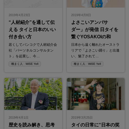
2019年4月23日
2019年4月8日
“人材紹介”を通して伝
よさこいアンバサ
える タイと日本のいい
ダー」が発信 日タイを
付き合い方
繋ぐYOSAKOIの和
若くしてバンコクで人材紹介会
日本から遠く離れたオーストラ
社「パーソネルコンサルタン
リアで「よさこい踊り」と出逢
ト」を起業し、今…
い、魅了されて…
種まく人 WiSE Yell
種まく人 WiSE Yell
2019年4月1日
2019年3月25日
歴史を読み解き、思考
タイの日常に“日本の笑