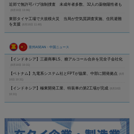
近郊で無許可パブ強制捜査 未成年者多数、32人の薬物陽性者も
(8月10日 13:06)
東部タイヤ工場で大規模火災 当局が空気質調査実施、住民避難
を支援
(8月10日 11:40)
亜州ASEAN・中国ニュース
【インドネシア】三菱商事LS、糖アルコール合弁を完全子会社化
(8月10日 10:31)
【ベトナム】九電系システム社とFPTが協業、中部に開発拠点
(8月
10日 10:31)
【インドネシア】極東開発工業、特装車の第2工場が完成
(8月10日
10:31)