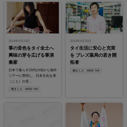
2019年5月13日
2019年4月30日
箏の音色をタイ全土へ
タイ生活に安心と充実
興味の芽を広げる箏演
を ブレズ薬局の若き開
奏家
拓者
日本で暮らす20代の頃から海外
種まく人 WiSE Yell
ツアーに帯同し、日本文化を箏
（こと）の音…
種まく人 WiSE Yell