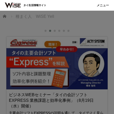
タイ生活情報サイト
ホーム
種まく人 WiSE Yell
ビジネスWEBセミナー「タイの会計ソフト
EXPRESS 業務課題と効率化事例」（8月19日
（水）開催）
主要会計ソフトEXPRESSの説明を通して、タイでよく見ら