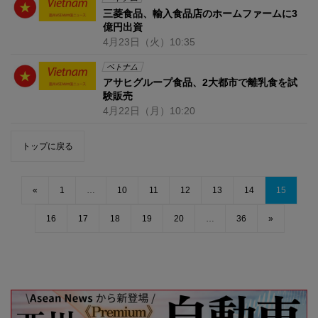
三菱食品、輸入食品店のホームファームに3
億円出資
4月23日
（火）
10:35
ベトナム
アサヒグループ食品、2大都市で離乳食を試
験販売
4月22日
（月）
10:20
トップに戻る
«
1
…
10
11
12
13
14
15
16
17
18
19
20
…
36
»