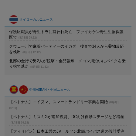
タイローカルニュース
保護区職員が野生トラに襲われ死亡 ファイカケン野生生物保護
区で
(8月6日 09:22)
クウェー川で麻薬パーティーのイカダ 捜査で34人から薬物反応
を検出
(8月5日 12:12)
北部の金行で男2人が銃撃・金品強奪 メコン川沿いにバイクを乗
り捨て逃走
(8月5日 11:32)
亜州ASEAN・中国ニュース
【ベトナム】ニイヌマ、スマートランドリー事業を開始
(8月6日
09:19)
【ベトナム】ミスミGが追加投資、DC向け自動ステージなど増産
(8月6日 09:18)
【フィリピン】日本工営のJV、ルソン北部バイパス道の設計受注