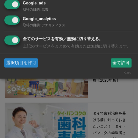
Google_ads
取得の目的
:
広告
タイ・バンコクの保
Google_analytics
育園選び完全攻略
取得の目的
:
アナリティクス
【2026年版】
全てのサービスを有効／無効に切り替える。
上記のサービスをまとめて有効または無効に切り替えます。
選択項目を許可
全て許可
タイ・バンコクの日
Klaro
系幼稚園選び完全攻
略【2026年版】
タイで歯科治療を受
ける前に知っておき
たいこと！ タイ・
バンコクの歯医者さ