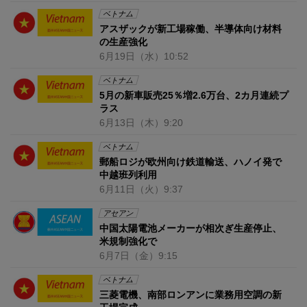
ベトナム
アスザックが新工場稼働、半導体向け材料
の生産強化
6月19日
（水）
10:52
ベトナム
5月の新車販売25％増2.6万台、2カ月連続プ
ラス
6月13日
（木）
9:20
ベトナム
郵船ロジが欧州向け鉄道輸送、ハノイ発で
中越班列利用
6月11日
（火）
9:37
アセアン
中国太陽電池メーカーが相次ぎ生産停止、
米規制強化で
6月7日
（金）
9:15
ベトナム
三菱電機、南部ロンアンに業務用空調の新