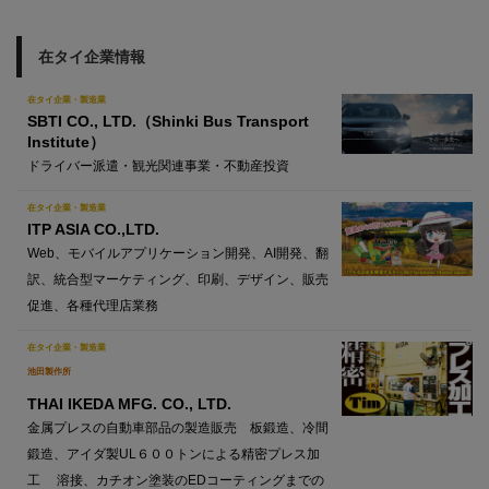
在タイ企業情報
在タイ企業・製造業
SBTI CO., LTD.（Shinki Bus Transport
Institute）
ドライバー派遣・観光関連事業・不動産投資
在タイ企業・製造業
ITP ASIA CO.,LTD.
Web、モバイルアプリケーション開発、AI開発、翻
訳、統合型マーケティング、印刷、デザイン、販売
促進、各種代理店業務
在タイ企業・製造業
池田製作所
THAI IKEDA MFG. CO., LTD.
金属プレスの自動車部品の製造販売 板鍛造、冷間
鍛造、アイダ製UL６００トンによる精密プレス加
工 溶接、カチオン塗装のEDコーティングまでの