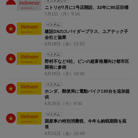
インドネシア
ニトリが7月に1号店開設、32年に80店目標
7月1日
（月）
9:16
ベトナム
建設DXのスパイダープラス、ユアテック子
会社と協業
6月28日
（金）
13:52
ベトナム
野村不など4社、ビンの超富裕層向け都市区
開発に参画
6月26日
（水）
10:00
ベトナム
ホンダ、郵便局に電動バイク130台を追加提
供
6月25日
（火）
9:30
ベトナム
国産車の特別消費税、今年も納税期限を延
長
6月21日
（金）
10:49