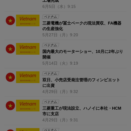
工場完成
6月5日
（水）
9:15
ベトナム
三菱電機が冨士ベークの現法買収、FA機器
の生産強化
5月27日
（月）
9:20
ベトナム
国内最大のモーターショー、10月に2年ぶり
開催
5月14日
（火）
9:19
ベトナム
双日、小売店受発注管理のフィンビエット
に出資
4月29日
（月）
9:32
ベトナム
三菱重工が現法設立、ハノイに本社・HCM
市に支店
4月29日
（月）
9:31
ベトナム