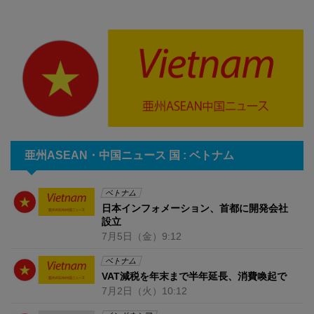
亜州ASEAN・中国ニュース 国 : ベトナム
ベトナム
日本インフォメーション、首都に開発会社
設立
7月5日
（金）
9:12
ベトナム
VAT減税を年末まで半年延長、消費喚起で
7月2日
（火）
10:12