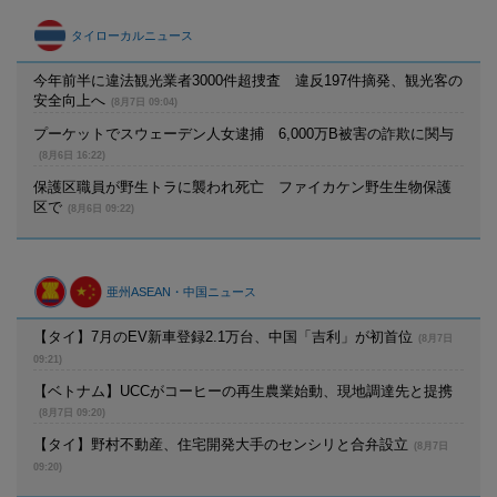
タイローカルニュース
今年前半に違法観光業者3000件超捜査 違反197件摘発、観光客の
安全向上へ
(8月7日 09:04)
プーケットでスウェーデン人女逮捕 6,000万B被害の詐欺に関与
(8月6日 16:22)
保護区職員が野生トラに襲われ死亡 ファイカケン野生生物保護
区で
(8月6日 09:22)
亜州ASEAN・中国ニュース
【タイ】7月のEV新車登録2.1万台、中国「吉利」が初首位
(8月7日
09:21)
【ベトナム】UCCがコーヒーの再生農業始動、現地調達先と提携
(8月7日 09:20)
【タイ】野村不動産、住宅開発大手のセンシリと合弁設立
(8月7日
09:20)