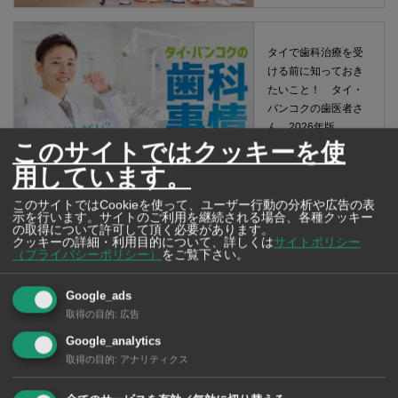
タイで歯科治療を受
ける前に知っておき
たいこと！ タイ・
バンコクの歯医者さ
ん 2026年版
このサイトではクッキーを使
用しています。
このサイトではCookieを使って、ユーザー行動の分析や広告の表
示を行います。サイトのご利用を継続される場合、各種クッキー
の取得について許可して頂く必要があります。
クッキーの詳細・利用目的について、詳しくは
サイトポリシー
（プライバシーポリシー）
をご覧下さい。
Google_ads
取得の目的
:
広告
Google_analytics
取得の目的
:
アナリティクス
サイト内全体を検索