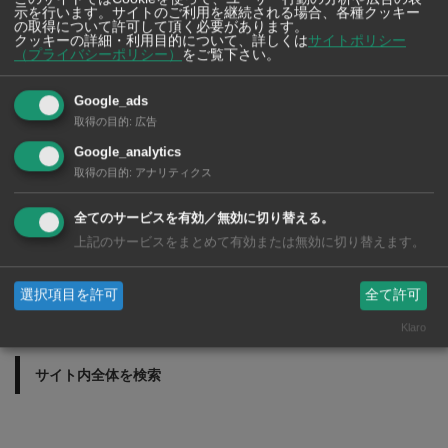
タイで歯科治療を受
示を行います。サイトのご利用を継続される場合、各種クッキー
ける前に知っておき
の取得について許可して頂く必要があります。
クッキーの詳細・利用目的について、詳しくは
サイトポリシー
たいこと！ タイ・
（プライバシーポリシー）
をご覧下さい。
バンコクの歯医者さ
ん 2026年版
Google_ads
取得の目的
:
広告
Google_analytics
取得の目的
:
アナリティクス
全てのサービスを有効／無効に切り替える。
上記のサービスをまとめて有効または無効に切り替えます。
選択項目を許可
全て許可
Klaro
サイト内全体を検索