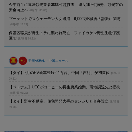
今年前半に違法観光業者3000件超捜査 違反197件摘発、観光客の
安全向上へ
(8月7日 09:04)
プーケットでスウェーデン人女逮捕 6,000万B被害の詐欺に関与
(8月6日 16:22)
保護区職員が野生トラに襲われ死亡 ファイカケン野生生物保護
区で
(8月6日 09:22)
亜州ASEAN・中国ニュース
【タイ】7月のEV新車登録2.1万台、中国「吉利」が初首位
(8月7日
09:21)
【ベトナム】UCCがコーヒーの再生農業始動、現地調達先と提携
(8月7日 09:20)
【タイ】野村不動産、住宅開発大手のセンシリと合弁設立
(8月7日
09:20)