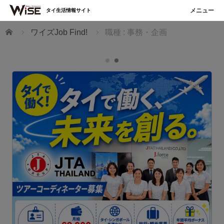
タイ生活情報サイト
ホーム
ワイズJob Find!
職種 : 事務・企画
T
た