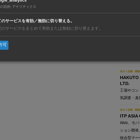
gle_analytics
電子・電気
の目的
:
アナリティクス
要な幅広い
てのサービスを有効／無効に切り替える。
在タイ企業・製造
記のサービスをまとめて有効または無効に切り替えます。
ペリージョンソン
ンド）
許可
PERRY 
REGISTRA
ISO認証・
在タイ企業・製造
HAKUTO 
LTD.
工場やコン
気調査・臭
在タイ企業・製造
ITP ASIA
Web、モ
ション開発
統合型マー