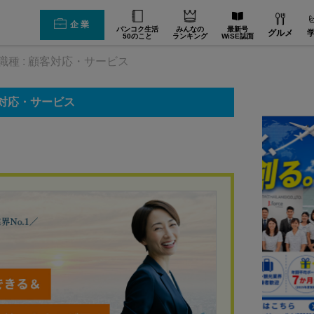
企業
バンコク生活
みんなの
最新号
グルメ
50のこと
ランキング
WiSE誌面
職種 : 顧客対応・サービス
 顧客対応・サービス
）
THAI 
能性が拡
登録す
がる
の周辺）で働
タイスカウ
にしたスカウ
きたい日本