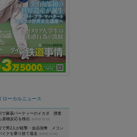
イローカルニュース
川で麻薬パーティーのイカダ 捜査
から薬物反応を検出
(8月5日 12:12)
行で男2人が銃撃・金品強奪 メコン
バイクを乗り捨て逃走
(8月5日 11:32)