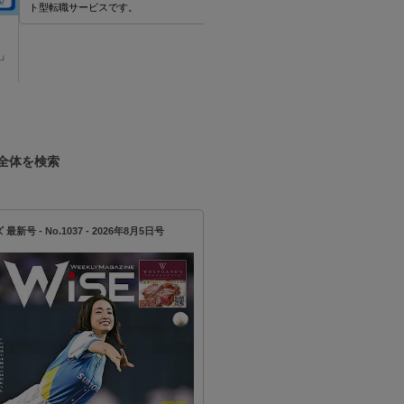
ービスです。
JTA(THAILAND)CO.,LTD
JTA(THAILAND)CO.,LTDの「ツアー
を募集！
全体を検索
新号 - No.1037 - 2026年8月5日号