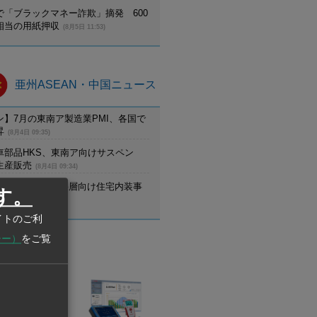
で「ブラックマネー詐欺」摘発 600
相当の用紙押収
(8月5日 11:53)
亜州ASEAN・中国ニュース
ン】7月の東南ア製造業PMI、各国で
昇
(8月4日 09:35)
車部品HKS、東南ア向けサスペン
生産販売
(8月4日 09:34)
ム】高島屋、富裕層向け住宅内装事
す。
(8月4日 09:34)
イトのご利
シー）
をご覧
業情報
業
(THAILAND)
hir