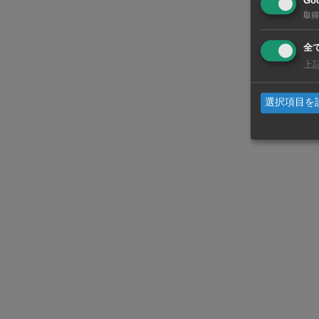
Goo
取得
全
上
選択項目を