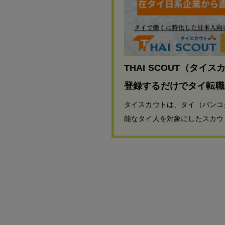
ト型転職サービスです。
ILAND)CO.,LTD
LAND)CO.,LTDの「ツアーコーディネーター」
THAI SCOUT（タイス
登録するだけでタイ転職
タイスカウトは、タイ（バンコ
能なタイ人を対象にしたスカウ