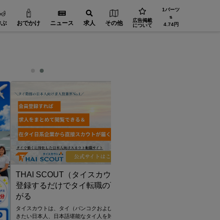
1バーツ
⇅
広告掲載
学ぶ
おでかけ
ニュース
求人
その他
4.74円
について
SCOUT（タイスカウト）
るだけでタイ転職の可能性が拡
トは、タイ（バンコクおよびその周辺）で働
人、日本語堪能なタイ人を対象にしたスカウ