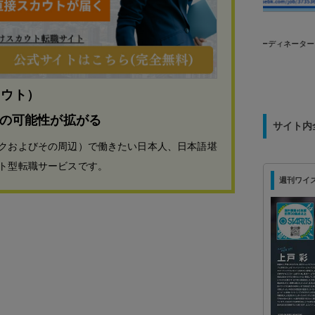
ト型転職サ
JTA(THAILAND)CO.,LTD
JTA(THAILAND)CO.,LTDの「ツアーコーディネーター」
を募集！
カウト）
の可能性が拡がる
サイト内
クおよびその周辺）で働きたい日本人、日本語堪
ト型転職サービスです。
週刊ワイズ 最