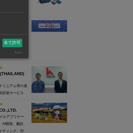
機器の製造時に必
製品の取り扱い
業
 レジストラー （タイラ
全て許可
JOHNSON
RS, INC.
Klaro
審査登録機関
業
(THAILAND)
ドミニアム等の臭
気対策サービス
業
 CO.,LTD.
バイルアプリケー
、AI開発、翻訳、
ケティング、印