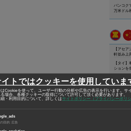
バンコク
万米ドル
【アセア
軒並み上
【タイ】
ションを
【ベトナ
サイトではクッキーを使用していま
業を開始
はCookieを使って、ユーザー行動の分析や広告の表示を行います。サ
れる場合、各種クッキーの取得について許可して頂く必要があります。
詳細・利用目的について、詳しくは
サイトポリシー（プライバシーポリ
在タイ企
ogle_ads
在タイ企業・製造
HAKUTO 
の目的
:
広告
LTD. / Op