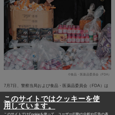
©食品・医薬品委員会（FDA）
7月7日、警察当局および食品・医薬品委員会（FDA）は
合同で記者会見を開き、中部ノンタブリー県でダイエッ
このサイトではクッキーを使
ト薬品を違法に製造している疑いのある工場を捜索し、
用しています。
その結果を発表した。
このサイトではCookieを使って、ユーザー行動の分析や広告の表