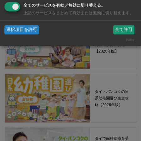
える薬 2026年版
全てのサービスを有効／無効に切り替える。
上記のサービスをまとめて有効または無効に切り替えます。
選択項目を許可
全て許可
タイ・バンコクの保
Klaro
育園選び完全攻略
【2026年版】
タイ・バンコクの日
系幼稚園選び完全攻
略【2026年版】
タイで歯科治療を受