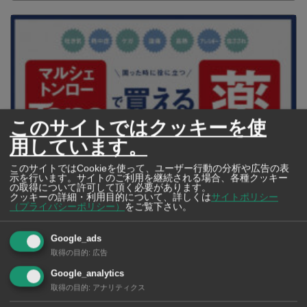
このサイトではクッキーを使
用しています。
このサイトではCookieを使って、ユーザー行動の分析や広告の表
示を行います。サイトのご利用を継続される場合、各種クッキー
の取得について許可して頂く必要があります。
【タイ・バンコク】 マルシェトンロー内の「TOPS」で買える薬
クッキーの詳細・利用目的について、詳しくは
サイトポリシー
2026年版
（プライバシーポリシー）
をご覧下さい。
Google_ads
取得の目的
:
広告
【タイ・バンコ
Google_analytics
ク】 コンビニ（セ
取得の目的
:
アナリティクス
ブンイレブン）で買