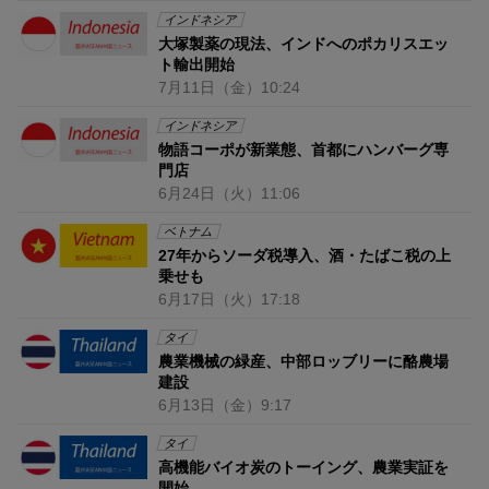
インドネシア
大塚製薬の現法、インドへのポカリスエッ
ト輸出開始
7月11日
（金）
10:24
インドネシア
物語コーポが新業態、首都にハンバーグ専
門店
6月24日
（火）
11:06
ベトナム
27年からソーダ税導入、酒・たばこ税の上
乗せも
6月17日
（火）
17:18
タイ
農業機械の緑産、中部ロッブリーに酪農場
建設
6月13日
（金）
9:17
タイ
高機能バイオ炭のトーイング、農業実証を
開始