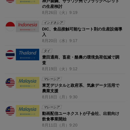
神戸製鋼、サラワク州でブラックペレット
の生産検討
8月26日
（火）
9:19
インドネシア
DIC、食品接触可能なコート剤の生産設備導
入
8月20日
（水）
9:17
タイ
豊田通商、畜産・酪農の環境負荷低減で調
査
8月19日
（火）
9:12
マレーシア
東芝デジタルと政府系、気象データ活用で
農業支援
8月18日
（月）
9:30
マレーシア
動画配信ユーネクストが子会社、出前向け
飲食事業開始
8月11日
（月）
9:20