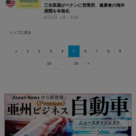
三生医薬がペナンに営業所、健康食の海外
展開を本格化
6月2日
（月）
9:56
トップに戻る
«
1
2
3
4
5
6
7
8
9
10
…
14
»