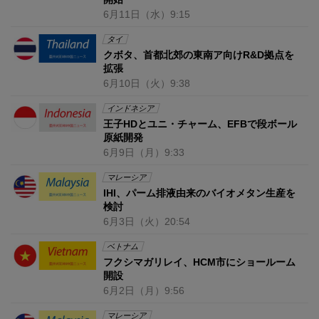
6月11日
（水）
9:15
タイ
クボタ、首都北郊の東南ア向けR&D拠点を
拡張
6月10日
（火）
9:38
インドネシア
王子HDとユニ・チャーム、EFBで段ボール
原紙開発
6月9日
（月）
9:33
マレーシア
IHI、パーム排液由来のバイオメタン生産を
検討
6月3日
（火）
20:54
ベトナム
フクシマガリレイ、HCM市にショールーム
開設
6月2日
（月）
9:56
マレーシア