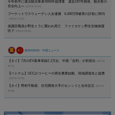
今年前半に違法観光業者3000件超捜査 違反197件摘発、観光客の
安全向上へ
(8月7日 09:04)
プーケットでスウェーデン人女逮捕 6,000万B被害の詐欺に関与
(8月6日 16:22)
保護区職員が野生トラに襲われ死亡 ファイカケン野生生物保護
区で
(8月6日 09:22)
亜州ASEAN・中国ニュース
【タイ】7月のEV新車登録2.1万台、中国「吉利」が初首位
(8月7日
09:21)
【ベトナム】UCCがコーヒーの再生農業始動、現地調達先と提携
(8月7日 09:20)
【タイ】野村不動産、住宅開発大手のセンシリと合弁設立
(8月7日
09:20)