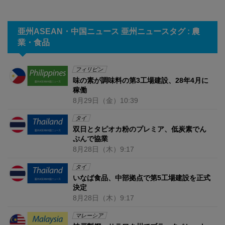
亜州ASEAN・中国ニュース 亜州ニュースタグ : 農
業・食品
フィリピン
味の素が調味料の第3工場建設、28年4月に
稼働
8月29日
（金）
10:39
タイ
双日とタピオカ粉のプレミア、低炭素でん
ぷんで協業
8月28日
（木）
9:17
タイ
いなば食品、中部拠点で第5工場建設を正式
決定
8月28日
（木）
9:17
マレーシア