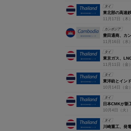
タイ
東北部の高速鉄
11月17日
（木
カンボジア
豊田通商、カ
11月16日
（水
タイ
東京ガス、LN
11月11日
（金
タイ
東洋紡とイン
10月14日
（金
タイ
日本CMKが新
10月4日
（火）
タイ
川崎重工、発電