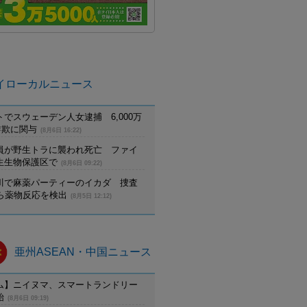
イローカルニュース
でスウェーデン人女逮捕 6,000万
詐欺に関与
(8月6日 16:22)
員が野生トラに襲われ死亡 ファイ
生生物保護区で
(8月6日 09:22)
川で麻薬パーティーのイカダ 捜査
から薬物反応を検出
(8月5日 12:12)
亜州ASEAN・中国ニュース
ム】ニイヌマ、スマートランドリー
始
(8月6日 09:19)