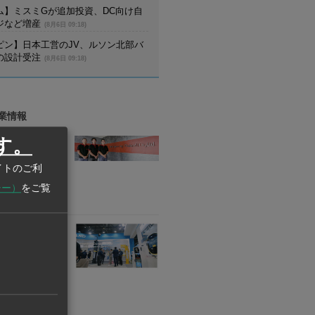
ム】ミスミGが追加投資、DC向け自
ジなど増産
(8月6日 09:18)
ピン】日本工営のJV、ルソン北部バ
の設計受注
(8月6日 09:18)
業情報
業
す。
GINEERING
D) CO., LTD.
イトのご利
部品のプレス金型
シー）
をご覧
製作、機械加工
業
HAI
TIONAL CO.,
ム、パーキングシ
リーンシステム、
ステム