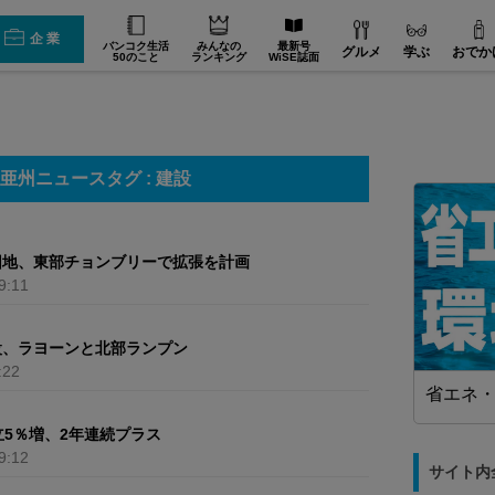
企業
バンコク生活
みんなの
最新号
グルメ
学ぶ
おでか
50のこと
ランキング
WiSE誌面
亜州ニュースタグ : 建設
団地、東部チョンブリーで拡張を計画
9:11
設、ラヨーンと北部ランプン
:22
製造業】
WiSEデジタルに求人広告を掲載！
省エネ
効果抜群！コスパ◎
立5％増、2年連続プラス
9:12
サイト内