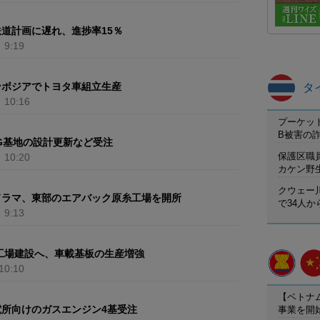
道計画に遅れ、進捗率15％
）
9:19
タ
ンボジアでトヨタ車組立生産
）
10:16
プーケット
B被害の
G基地の設計更新など受注
保護区職
）
10:20
カケン野
クウェー
ドラマ、東部のエアバック原糸工場を開所
で34人
）
9:13
工場建設へ、車載基板の生産増強
10:10
【ベトナ
事業を開
所向けのガスエンジン4基受注