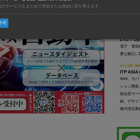
記のサービスをまとめて有効または無効に切り替えます。
企画・設計
工・メンテ
許可
在タイ企業・製造
HAKUTO 
LTD. / Op
電子・電気
要な幅広い
在タイ企業・製造
ITP ASIA
Web、モ
ション開発
統合型マー
刷、デザイ
種代理店業