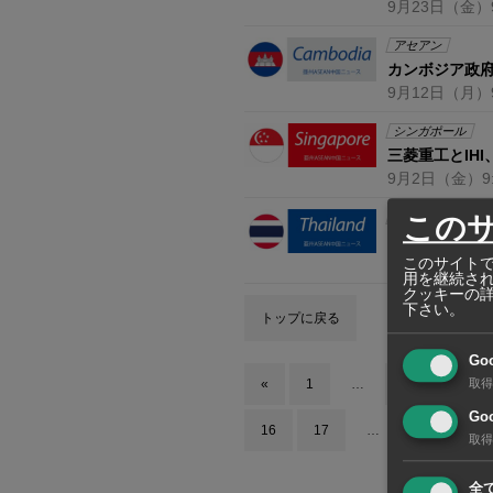
9月23日
（金）
アセアン
カンボジア政
9月12日
（月）
シンガポール
三菱重工とIH
9月2日
（金）
9
タイ
この
7月の建材価格
このサイトで
8月9日
（火）
1
用を継続さ
クッキーの
下さい。
トップに戻る
Go
«
1
…
7
8
取得
Goo
16
17
…
19
»
取得
全