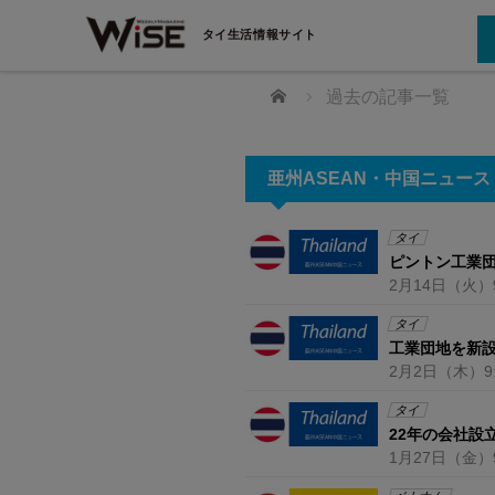
タイ生活情報サイト
ホーム
過去の記事一覧
亜州ASEAN・中国ニュース 
タイ
ピントン工業
2月14日
（火）
タイ
工業団地を新
2月2日
（木）
9
【在タイ企業・製造業】
FA（自動化）【在タイ企業・
タイ
22年の会社設
1月27日
（金）