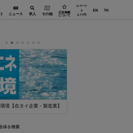
1バーツ
EN
TH
⇅
広告掲載
け
ニュース
求人
その他
4.77円
について
・環境【在タイ企業・製造業】
設備・機械【在タイ企業・製
全体を検索