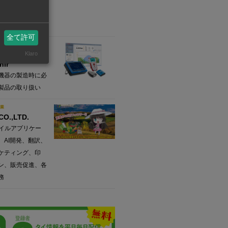
・製造・販売・施
ナンス
全て許可
業
(THAILAND)
Klaro
hir
機器の製造時に必
製品の取り扱い
業
 CO.,LTD.
バイルアプリケー
、AI開発、翻訳、
ケティング、印
ン、販売促進、各
務