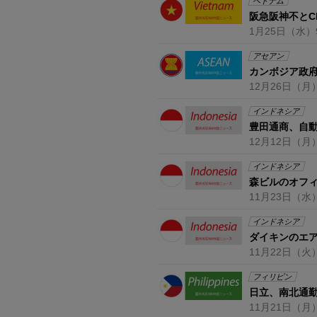
ベトナム
阪急阪神不とC
1月25日
（水）
アセアン
カンボジア政
12月26日
（月
インドネシア
豊田通商、自
12月12日
（月
インドネシア
森ビルのオフ
11月23日
（水
インドネシア
ダイキンのエア
11月22日
（火
フィリピン
日立、南北通
11月21日
（月