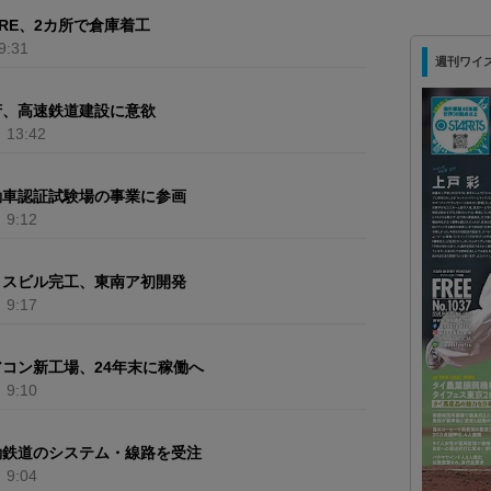
RE、2カ所で倉庫着工
9:31
週刊ワイズ 最
府、高速鉄道建設に意欲
）
13:42
動車認証試験場の事業に参画
）
9:12
ィスビル完工、東南ア初開発
）
9:17
コン新工場、24年末に稼働へ
）
9:10
勤鉄道のシステム・線路を受注
）
9:04