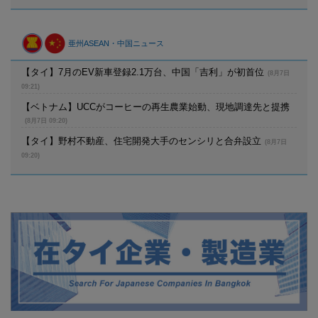
亜州ASEAN・中国ニュース
【タイ】7月のEV新車登録2.1万台、中国「吉利」が初首位
(8月7日
09:21)
【ベトナム】UCCがコーヒーの再生農業始動、現地調達先と提携
(8月7日 09:20)
【タイ】野村不動産、住宅開発大手のセンシリと合弁設立
(8月7日
09:20)