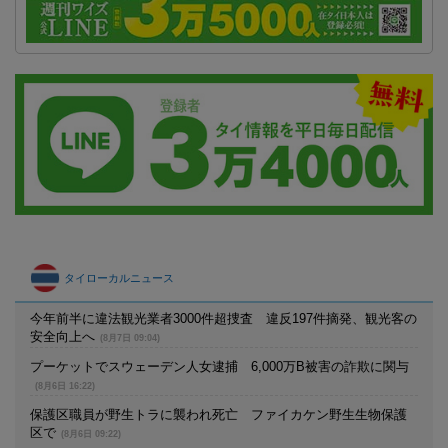
タイローカルニュース
今年前半に違法観光業者3000件超捜査 違反197件摘発、観光客の
安全向上へ
(8月7日 09:04)
プーケットでスウェーデン人女逮捕 6,000万B被害の詐欺に関与
(8月6日 16:22)
保護区職員が野生トラに襲われ死亡 ファイカケン野生生物保護
区で
(8月6日 09:22)