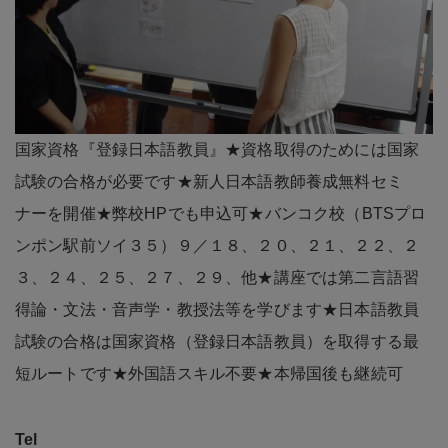
国家資格『登録日本語教員』★資格取得のためには国家
試験の合格が必要です★新人日本語教師養成無料セミ
ナーを開催★弊校HPでも申込可★バンコク校（BTSプロ
ンポン駅前ソイ３５）９／１８、２０、２１、２２、２
３、２４、２５、２７、２９、他★講座では第二言語習
得論・文法・音声学・教授法等を学びます★日本語教員
試験の合格は国家資格（登録日本語教員）を取得する最
短ルートです★外国語スキル不要★本帰国後も継続可
Tel