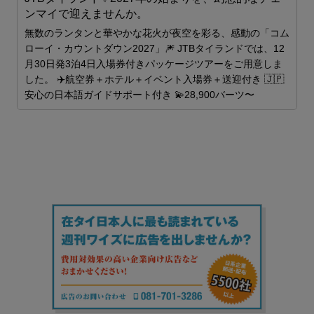
ンマイで迎えませんか。
S
無数のランタンと華やかな花火が夜空を彩る、感動の「コム
ローイ・カウントダウン2027」🎆 JTBタイランドでは、12
月30日発3泊4日入場券付きパッケージツアーをご用意しま
した。 ✈️航空券＋ホテル＋イベント入場券＋送迎付き 🇯🇵
安心の日本語ガイドサポート付き 💫28,900バーツ〜