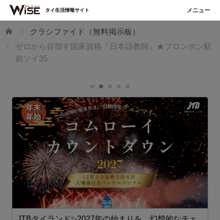
タイ生活情報サイト
ホーム
クラシファイド（無料掲示板）
ゼロから目指す国家資格『日本語教師』★プロンポン駅
前ソイ35
JTBタイランド✨2027年の始まりを、幻想的なチェ