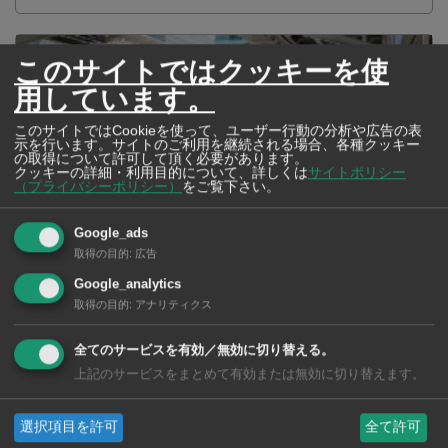
このサイトではクッキーを使
用しています。
このサイトではCookieを使って、ユーザー行動の分析や広告の表
示を行います。サイトのご利用を継続される場合、各種クッキー
の取得について許可して頂く必要があります。
クッキーの詳細・利用目的について、詳しくは
サイトポリシー
（プライバシーポリシー）
をご覧下さい。
Google_ads
取得の目的
:
広告
Google_analytics
2026年版 タイの鉄道事情 電車でGO！
取得の目的
:
アナリティクス
全てのサービスを有効／無効に切り替える。
上記のサービスをまとめて有効または無効に切り替えます。
選択項目を許可
全て許可