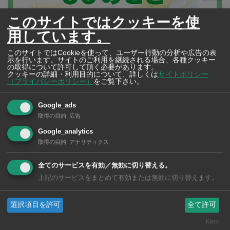
このサイトではクッキーを使
用しています。
このサイトではCookieを使って、ユーザー行動の分析や広告の表
示を行います。サイトのご利用を継続される場合、各種クッキー
の取得について許可して頂く必要があります。
サイト内全体を検索
クッキーの詳細・利用目的について、詳しくは
サイトポリシー
（プライバシーポリシー）
をご覧下さい。
Google_ads
取得の目的
:
広告
週刊ワイズ 最新号 - No.1037 - 2026年8月5日号
Google_analytics
取得の目的
:
アナリティクス
全てのサービスを有効／無効に切り替える。
上記のサービスをまとめて有効または無効に切り替えます。
選択項目を許可
全て許可
Klaro