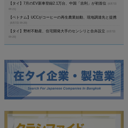
【タイ】7月のEV新車登録2.1万台、中国「吉利」が初首位
(8月7日
09:21)
【ベトナム】UCCがコーヒーの再生農業始動、現地調達先と提携
(8月7日 09:20)
【タイ】野村不動産、住宅開発大手のセンシリと合弁設立
(8月7日
09:20)