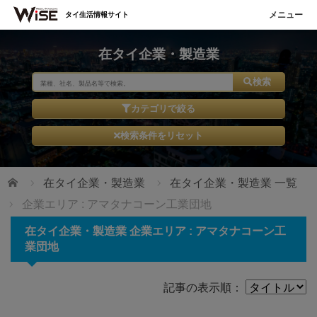
タイ生活情報サイト
在タイ企業・製造業
検索
カテゴリで絞る
検索条件をリセット
ホーム
在タイ企業・製造業
在タイ企業・製造業 一覧
企業エリア : アマタナコーン工業団地
在タイ企業・製造業 企業エリア : アマタナコーン工
業団地
記事の表示順：