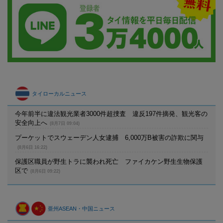
タイローカルニュース
今年前半に違法観光業者3000件超捜査 違反197件摘発、観光客の
安全向上へ
(8月7日 09:04)
プーケットでスウェーデン人女逮捕 6,000万B被害の詐欺に関与
(8月6日 16:22)
保護区職員が野生トラに襲われ死亡 ファイカケン野生生物保護
区で
(8月6日 09:22)
亜州ASEAN・中国ニュース