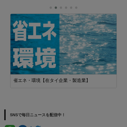
省エネ・環境【在タイ企業・製造業】
工
SNSで毎日ニュースを配信中！