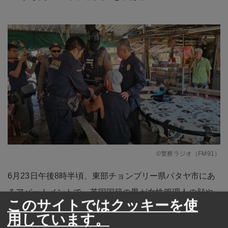
©警察ラジオ（FM91）
6月23日午後8時半頃、東部チョンブリー県パタヤ市にあ
るアパートメントで、英国国籍の男が女性管理人の顔や
このサイトではクッキーを使
体に塩酸とみられる液体を浴びせ、重傷を負わせた後、
用しています。
逃走する事件が発生。