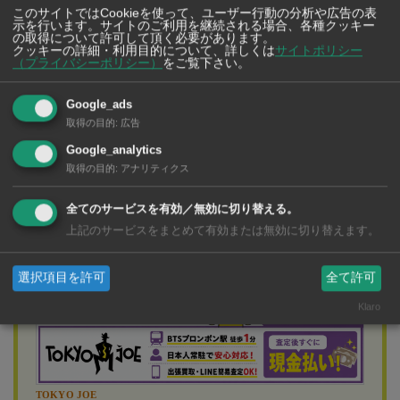
このサイトではCookieを使って、ユーザー行動の分析や広告の表
示を行います。サイトのご利用を継続される場合、各種クッキー
の取得について許可して頂く必要があります。
事件の翌日、男（40歳）は現場から約500m離れた食堂で
クッキーの詳細・利用目的について、詳しくは
サイトポリシー
（プライバシーポリシー）
をご覧下さい。
タイ人女性と口論しているところを発見され、警察に身
柄を確保された。
Google_ads
取得の目的
:
広告
Google_analytics
取得の目的
:
アナリティクス
広告
全てのサービスを有効／無効に切り替える。
上記のサービスをまとめて有効または無効に切り替えます。
選択項目を許可
全て許可
Klaro
TOKYO JOE