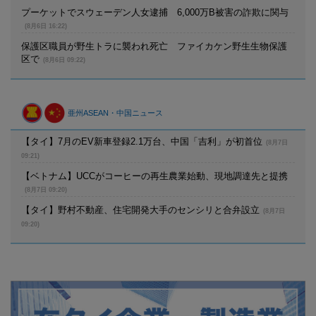
プーケットでスウェーデン人女逮捕 6,000万B被害の詐欺に関与
(8月6日 16:22)
保護区職員が野生トラに襲われ死亡 ファイカケン野生生物保護
区で
(8月6日 09:22)
亜州ASEAN・中国ニュース
【タイ】7月のEV新車登録2.1万台、中国「吉利」が初首位
(8月7日
09:21)
【ベトナム】UCCがコーヒーの再生農業始動、現地調達先と提携
(8月7日 09:20)
【タイ】野村不動産、住宅開発大手のセンシリと合弁設立
(8月7日
09:20)