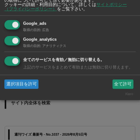
の取得について許可して頂く必要があります。
クッキーの詳細・利用目的について、詳しくは
サイトポリシー
バンコクの歯医者さ
（プライバシーポリシー）
をご覧下さい。
ん 2026年版
Google_ads
取得の目的
:
広告
Google_analytics
取得の目的
:
アナリティクス
全てのサービスを有効／無効に切り替える。
上記のサービスをまとめて有効または無効に切り替えます。
選択項目を許可
全て許可
Klaro
サイト内全体を検索
週刊ワイズ 最新号 - No.1037 - 2026年8月5日号