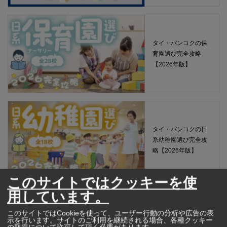
タイ・バンコクの保
育園選び完全攻略
【2026年版】
タイ・バンコクの日
系幼稚園選び完全攻
略【2026年版】
このサイトではクッキーを使
用しています。
タイで歯科治療を受
このサイトではCookieを使って、ユーザー行動の分析や広告の表
ける前に知っておき
示を行います。サイトのご利用を継続される場合、各種クッキー
たいこと！ タイ・