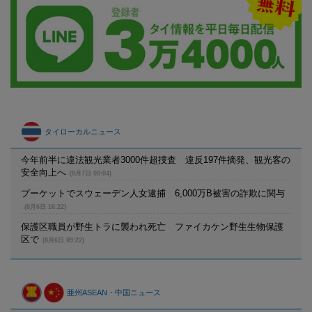
タイローカルニュース
今年前半に違法観光業者3000件超捜査 違反197件摘発、観光客の
安全向上へ
(8月7日 09:04)
プーケットでスウェーデン人女逮捕 6,000万B被害の詐欺に関与
(8月6日 16:22)
保護区職員が野生トラに襲われ死亡 ファイカケン野生生物保護
区で
(8月6日 09:22)
亜州ASEAN・中国ニュース