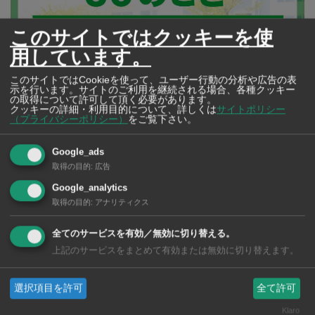
このサイトではクッキーを使
用しています。
このサイトではCookieを使って、ユーザー行動の分析や広告の表
示を行います。サイトのご利用を継続される場合、各種クッキー
サイト内全体を検索
の取得について許可して頂く必要があります。
クッキーの詳細・利用目的について、詳しくは
サイトポリシー
（プライバシーポリシー）
をご覧下さい。
Google_ads
取得の目的
:
広告
週刊ワイズ 最新号 - No.1037 - 2026年8月5日号
Google_analytics
取得の目的
:
アナリティクス
全てのサービスを有効／無効に切り替える。
上記のサービスをまとめて有効または無効に切り替えます。
選択項目を許可
全て許可
Klaro