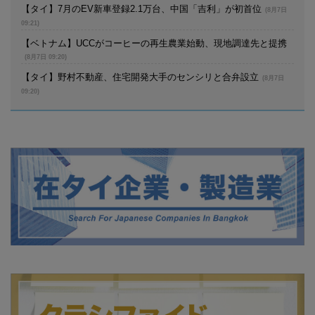
【タイ】7月のEV新車登録2.1万台、中国「吉利」が初首位
(8月7日
09:21)
【ベトナム】UCCがコーヒーの再生農業始動、現地調達先と提携
(8月7日 09:20)
【タイ】野村不動産、住宅開発大手のセンシリと合弁設立
(8月7日
09:20)