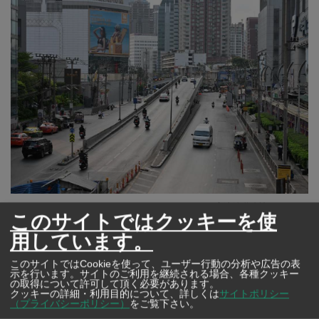
©タイ高速鉄道公社（MRTA）
このサイトではクッキーを使
用しています。
バンコク都ラチャテウィー区の交通の要所であるプラ
トゥーナム交差点の跨線橋（オーバーパス）が、4月24日
このサイトではCookieを使って、ユーザー行動の分析や広告の表
示を行います。サイトのご利用を継続される場合、各種クッキー
午後10時から来年2027年2月までの期間、終日24時間に
の取得について許可して頂く必要があります。
クッキーの詳細・利用目的について、詳しくは
サイトポリシー
（プライバシーポリシー）
をご覧下さい。
わたって完全に閉鎖される。