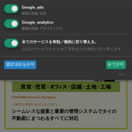
Google_ads
取得の目的
:
広告
広告
Google_analytics
取得の目的
:
アナリティクス
全てのサービスを有効／無効に切り替える。
上記のサービスをまとめて有効または無効に切り替えます。
選択項目を許可
全て許可
Klaro
OYASHIKI Home’s Bangkok
（オヤシキホームズ バンコク）
シームレスな提案と最新の管理システムでタイの
不動産にまつわるすベてに対応