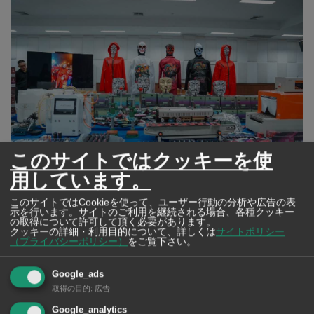
このサイトではクッキーを使
用しています。
©タイ警察中央捜査部（CIB）
このサイトではCookieを使って、ユーザー行動の分析や広告の表
示を行います。サイトのご利用を継続される場合、各種クッキー
5月7日、タイ警察中央捜査部（CIB）が中部サムットサー
の取得について許可して頂く必要があります。
クッキーの詳細・利用目的について、詳しくは
サイトポリシー
コーン県で電子タバコの生産拠点および密輸品の保管倉
（プライバシーポリシー）
をご覧下さい。
庫を摘発したことについての会見を行った。押収品は8万
Google_ads
点超、総額は約4,000万Bに及んだという。
取得の目的
:
広告
Google_analytics