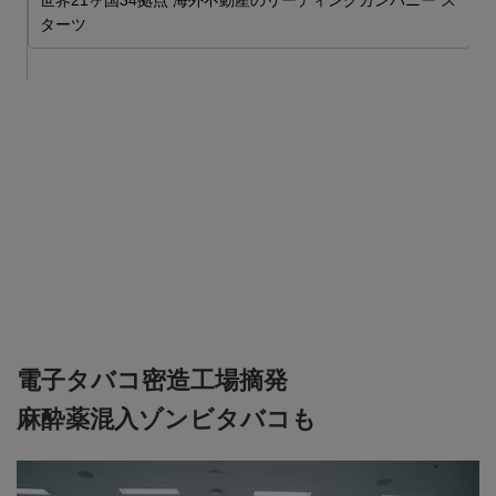
世界21ヶ国34拠点 海外不動産のリーディングカンパニー ス
S
ターツ
電子タバコ密造工場摘発
麻酔薬混入ゾンビタバコも