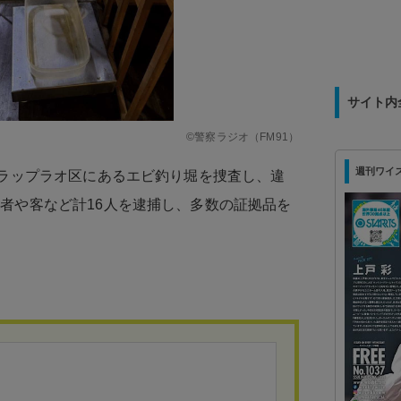
サイト内
©警察ラジオ（FM91）
週刊ワイズ 最
都ラップラオ区にあるエビ釣り堀を捜査し、違
者や客など計16人を逮捕し、多数の証拠品を