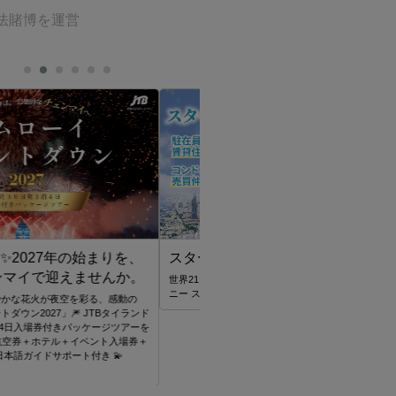
法賭博を運営
 タイランド
34拠点 海外不動産のリーディングカンパ
ツ
JTA(THAILAND)CO.,LTD
JTA(THAILAND)CO.,LTDの「ツアー