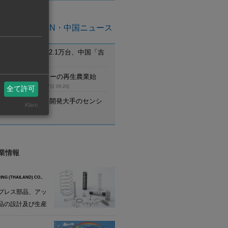
亜州ASEAN・中国ニュース
月のEV新車登録2.1万台、中国「吉
首位
(8月7日 09:21)
ム】UCCがコーヒーの再生農業始
調達先と提携
(8月7日 09:20)
全て許可
野村不動産、住宅開発大手のセンシ
Klaro
設立
(8月7日 09:20)
業情報
ING (THAILAND) CO.,
プレス部品、アッ
品の設計及び生産