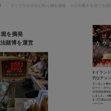
ス
ラップラオのエビ釣り堀を摘発 エビの重さを当てる違
り堀を摘発
法賭博を運営
JTBタイランド✨2027年の始まりを、
スターツ
幻想的なチェンマイで迎えませんか。
世界21ヶ国
ニー スター
無数のランタンと華やかな花火が夜空を彩る、感動の
製作所）
「コムローイ・カウントダウン2027」🎆 JTBタイランド
池田柿沼）
では、12月30日発3泊4日入場券付きパッケージツアーを
ご用意しました。 ✈️航空券＋ホテル＋イベント入場券＋
送迎付き 🇯🇵安心の日本語ガイドサポート付き 💫
28,900バーツ〜