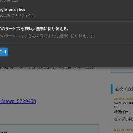
の目的
:
広告
男2人（21歳・23歳）と、レジや店舗管理を
gle_analytics
の目的
:
アナリティクス
人が逮捕された。
てのサービスを有効／無効に切り替える。
【タイ】7
か、あるいは許可条件に違反して働いていたラ
利」が初
記のサービスをまとめて有効または無効に切り替えます。
国人労働者8人もあわせて身柄を拘束された。
【ベトナ
動、現地
許可
察署へ連行して法律に基づき起訴するととも
【タイ】
リと合弁
質的なオーナーの特定に向けて捜査をさらに進
在タイ企
在タイ企業・製造業
cal/news_5729458
TAKAHASHI SPR
LTD.
精密ばね、
センブリ製
在タイ企業・製造業