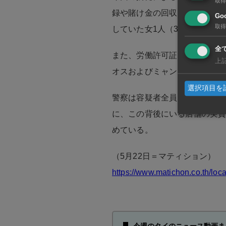
取得
録や賭け金の回収を行っていた
Goo
取得
していた女1人（32歳）の計3
全
また、労働許可証を持たない
上
オスおよびミャンマー国籍の外
選択項目を
警察は容疑者全員を管轄の警
に、この背後にいる店舗の実
めている。
（5月22日＝マティション）
https://www.matichon.co.th/lo