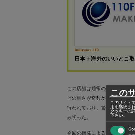
Insurance 110
日本＋海外のいいとこ取
この店舗は通常のエビ釣り堀
この
ビの重さが奇数か偶数かを予
このサイトで
用を継続さ
行われており、警察が客を装
クッキーの
下さい。
み切った。
Go
今回の摘発による逮捕者のう