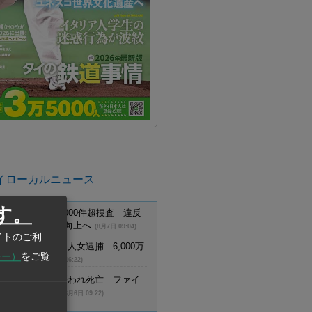
イローカルニュース
す。
に違法観光業者3000件超捜査 違反
摘発、観光客の安全向上へ
(8月7日 09:04)
イトのご利
でスウェーデン人女逮捕 6,000万
シー）
をご覧
詐欺に関与
(8月6日 16:22)
員が野生トラに襲われ死亡 ファイ
生生物保護区で
(8月6日 09:22)