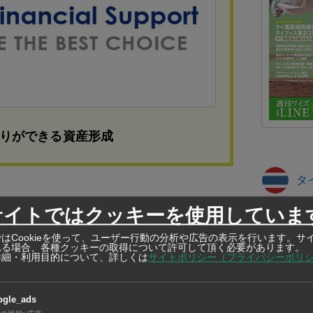
りができる資産形成
タ
を装っていたが、実際には客が釣り上げた川エ
サイトではクッキーを使用していま
今年前半
197件
想して金銭を賭け合う違法な賭博行為が密かに
はCookieを使って、ユーザー行動の分析や広告の表示を行います。サ
プーケット
れる場合、各種クッキーの取得について許可して頂く必要があります。
って潜入捜査を行った後、現行犯での摘発に踏
詳細・利用目的について、詳しくは
サイトポリシー（プライバシーポリ
B被害の
保護区職
カケン野
ogle_ads
ち運営側としては、ホワイトボードへの結果記