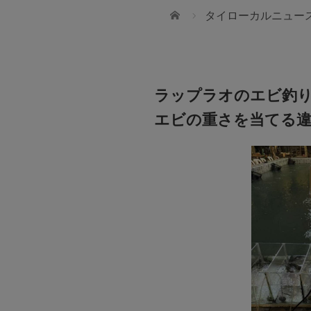
ホーム
タイローカルニュー
ラップラオのエビ釣
エビの重さを当てる違
ws International School
池田製作所／タイ池田柿沼
t 107
ハイクオリティーな精密プレス加工（池田
ダーを目指せるような
精密切削加工のプロフェッショナル（タイ
る人間を育てていきたい