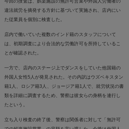
今回の捜査は、娯楽施設の無許可営業や外国人労働者の
違法就労を摘発する方針に基づいて実施され、店内にい
た従業員を個別に検査した。
店内で働いていた複数のインド籍のスタッフについて
は、初期調査により合法的な労働許可を所持しているこ
とが確認された。
一方で、店内のステージ上でダンスをしていた他国籍の
外国人女性5人が発見された。その内訳はウズベキスタン
籍1人、ロシア籍3人、ジョージア籍1人で、就労状況の書
類を詳細に調査するため、警察は彼女らの身柄を連行し
たという。
立ち入り検査の終了後、警察は関係者に対して「無許可
での娯楽施設営業」の容疑を言い渡した。今後は外国人