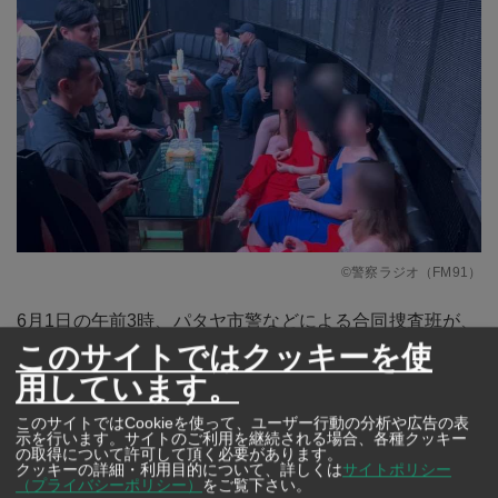
©警察ラジオ（FM91）
6月1日の午前3時、パタヤ市警などによる合同捜査班が、
このサイトではクッキーを使
パタヤ市のウォーキングストリートで人気のインド系娯
用しています。
楽施設「BADSHAH CLUB」へ立ち入り検査に入った。
このサイトではCookieを使って、ユーザー行動の分析や広告の表
示を行います。サイトのご利用を継続される場合、各種クッキー
の取得について許可して頂く必要があります。
クッキーの詳細・利用目的について、詳しくは
サイトポリシー
広告
（プライバシーポリシー）
をご覧下さい。