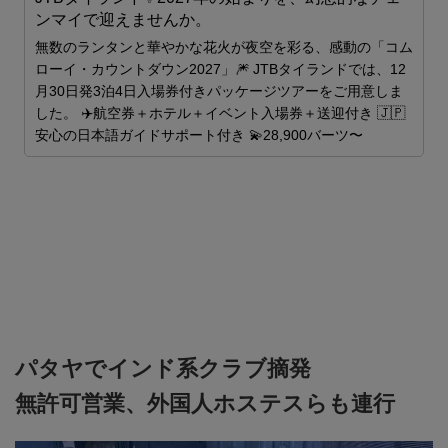
ンマイで迎えませんか。
世
無数のランタンと華やかな花火が夜空を彩る、感動の「コム
ローイ・カウントダウン2027」🎆 JTBタイランドでは、12
月30日発3泊4日入場券付きパッケージツアーをご用意しま
した。 ✈️航空券＋ホテル＋イベント入場券＋送迎付き 🇯🇵
安心の日本語ガイドサポート付き 💫28,900バーツ〜
パタヤでインド系クラブ摘発
無許可営業、外国人ホステスらも連行