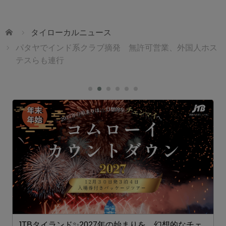
ホーム
タイローカルニュース
パタヤでインド系クラブ摘発 無許可営業、外国人ホス
テスらも連行
JTBタイランド✨2027年の始まりを、幻想的なチェ