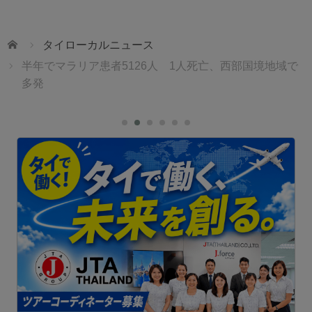
ホーム
タイローカルニュース
半年でマラリア患者5126人 1人死亡、西部国境地域で
多発
ェ