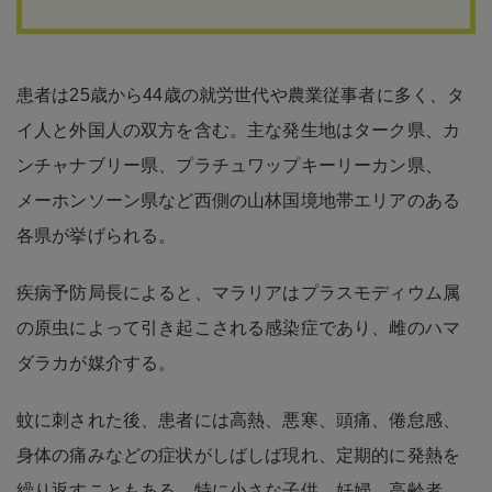
患者は25歳から44歳の就労世代や農業従事者に多く、タ
イ人と外国人の双方を含む。主な発生地はターク県、カ
ンチャナブリー県、プラチュワップキーリーカン県、
メーホンソーン県など西側の山林国境地帯エリアのある
各県が挙げられる。
疾病予防局長によると、マラリアはプラスモディウム属
の原虫によって引き起こされる感染症であり、雌のハマ
ダラカが媒介する。
蚊に刺された後、患者には高熱、悪寒、頭痛、倦怠感、
身体の痛みなどの症状がしばしば現れ、定期的に発熱を
繰り返すこともある。特に小さな子供、妊婦、高齢者、