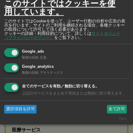
このサイトではクッキーを使
用しています。
広告
このサイトではCookieを使って、ユーザー行動の分析や広告の表
示を行います。サイトのご利用を継続される場合、各種クッキー
の取得について許可して頂く必要があります。
クッキーの詳細・利用目的について、詳しくは
サイトポリシー
（プライバシーポリシー）
をご覧下さい。
Google_ads
取得の目的
:
広告
Google_analytics
取得の目的
:
アナリティクス
全てのサービスを有効／無効に切り替える。
上記のサービスをまとめて有効または無効に切り替えます。
選択項目を許可
全て許可
バンコク病院
BANGKOK HOSPITAL
Klaro
在タイ日本人も安心の日本語対応と最高レベルの
医療サービス