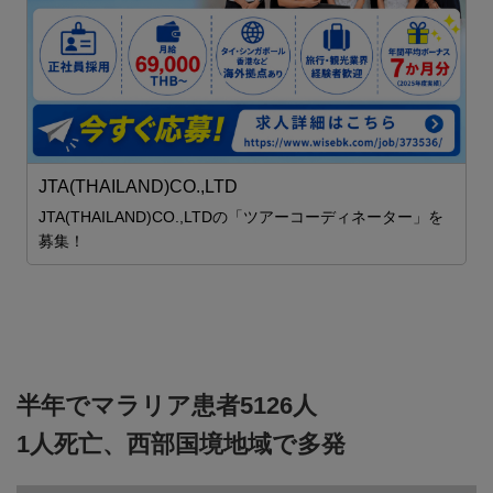
S
ム
2
ま

JTA(THAILAND)CO.,LTD
JTA(THAILAND)CO.,LTDの「ツアーコーディネーター」を
募集！
半年でマラリア患者5126人
1人死亡、西部国境地域で多発