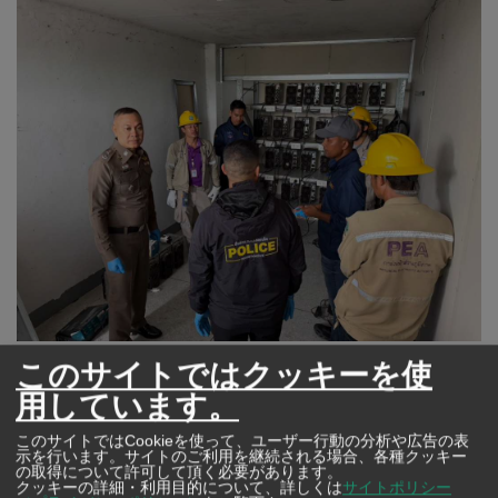
©地方配電公社（PEA）
このサイトではクッキーを使
用しています。
6月19日、タイ地方行政局および地方配電公社（PEA）ら
このサイトではCookieを使って、ユーザー行動の分析や広告の表
は、配電公社本部で記者会見を開き、タイ東北部を中心
示を行います。サイトのご利用を継続される場合、各種クッキー
の取得について許可して頂く必要があります。
に仮想通貨（ビットコイン）のマイニングを行うために
クッキーの詳細・利用目的について、詳しくは
サイトポリシー