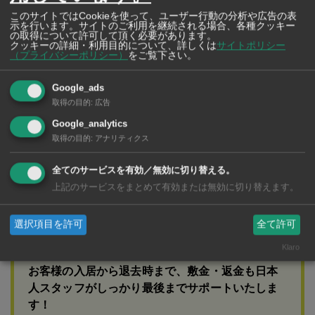
手配して迅速に消火活動へと向かわせた。
このサイトではCookieを使って、ユーザー行動の分析や広告の表
示を行います。サイトのご利用を継続される場合、各種クッキー
の取得について許可して頂く必要があります。
クッキーの詳細・利用目的について、詳しくは
サイトポリシー
（プライバシーポリシー）
をご覧下さい。
広告
Google_ads
取得の目的
:
広告
Google_analytics
取得の目的
:
アナリティクス
全てのサービスを有効／無効に切り替える。
上記のサービスをまとめて有効または無効に切り替えます。
選択項目を許可
全て許可
Klaro
（株）すずき不動産
お客様の入居から退去時まで、敷金・返金も日本
人スタッフがしっかり最後までサポートいたしま
す！