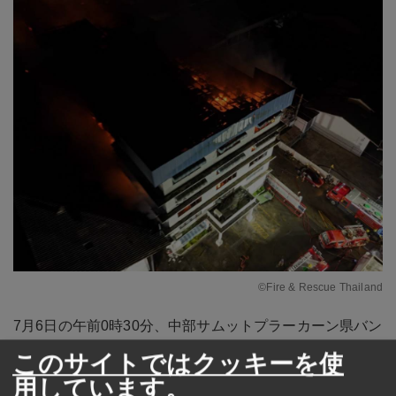
©Fire & Rescue Thailand
7月6日の午前0時30分、中部サムットプラーカーン県バン
プーにある合成繊維製造会社において火災が発生し、地
このサイトではクッキーを使
元当局はバンプーおよび周辺地域から数十台の消防車を
用しています。