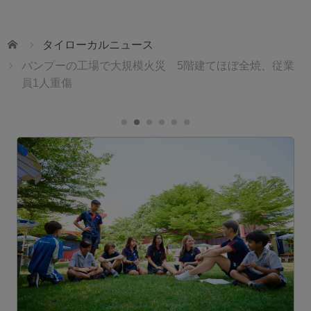
ホーム
タイローカルニュース
バンプーの工場で大規模火災 5階建てほぼ全焼、従業
員1人重傷
ェ