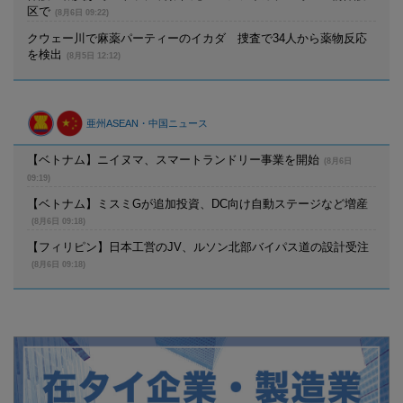
区で
(8月6日 09:22)
クウェー川で麻薬パーティーのイカダ 捜査で34人から薬物反応
を検出
(8月5日 12:12)
亜州ASEAN・中国ニュース
【ベトナム】ニイヌマ、スマートランドリー事業を開始
(8月6日
09:19)
【ベトナム】ミスミGが追加投資、DC向け自動ステージなど増産
(8月6日 09:18)
【フィリピン】日本工営のJV、ルソン北部バイパス道の設計受注
(8月6日 09:18)