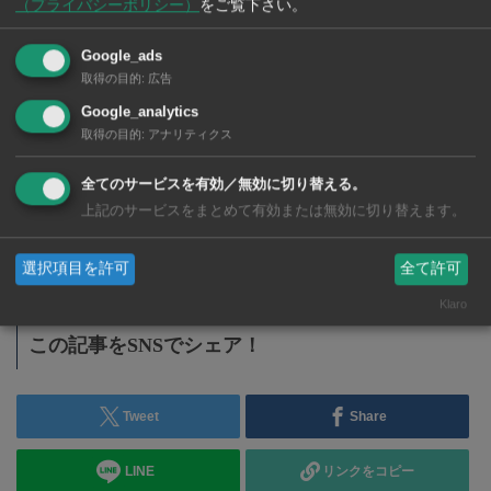
（プライバシーポリシー）
をご覧下さい。
Google_ads
取得の目的
:
広告
おすすめ
Google_analytics
2026年版
取得の目的
:
アナリティクス
タイ・バンコクの医療保険事
情！
全てのサービスを有効／無効に切り替える。
絶対に知っておきたい保険の知
上記のサービスをまとめて有効または無効に切り替えます。
識
選択項目を許可
全て許可
Klaro
この記事をSNSでシェア！
Tweet
Share
LINE
リンクをコピー