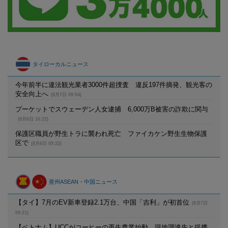
タイローカルニュース
今年前半に違法観光業者3000件超捜査 違反197件摘発、観光客の
安全向上へ
(8月7日 09:04)
プーケットでスウェーデン人女逮捕 6,000万B被害の詐欺に関与
(8月6日 16:22)
保護区職員が野生トラに襲われ死亡 ファイカケン野生生物保護
区で
(8月6日 09:22)
亜州ASEAN・中国ニュース
【タイ】7月のEV新車登録2.1万台、中国「吉利」が初首位
(8月7日
09:21)
【ベトナム】UCCがコーヒーの再生農業始動、現地調達先と提携