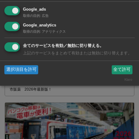
Google_ads
取得の目的
:
広告
Google_analytics
取得の目的
:
アナリティクス
全てのサービスを有効／無効に切り替える。
上記のサービスをまとめて有効または無効に切り替えます。
選択項目を許可
全て許可
Klaro
タイの薬いろいろ【タイ・バンコク】 薬局・ドラッグストアで買える
市販薬 2026年最新版！