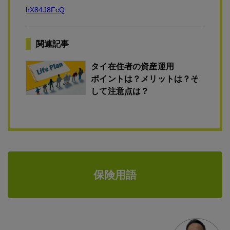
hX84J8FcQ
関連記事
タイ在住者の資産運用
ポイントは？メリットは？そ
して注意点は？
保険用語