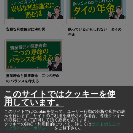
安易な利益確定に潜む罠
眠っているかもしれない タイの
年金
資産寿命と健康寿命 二つの寿命
の バランスを考える
このサイトではクッキーを使
用しています。
SNSで毎日ニュースを配信中！
このサイトではCookieを使って、ユーザー行動の分析や広告の表
示を行います。サイトのご利用を継続される場合、各種クッキー
の取得について許可して頂く必要があります。
クッキーの詳細・利用目的について、詳しくは
サイトポリシー
（プライバシーポリシー）
をご覧下さい。