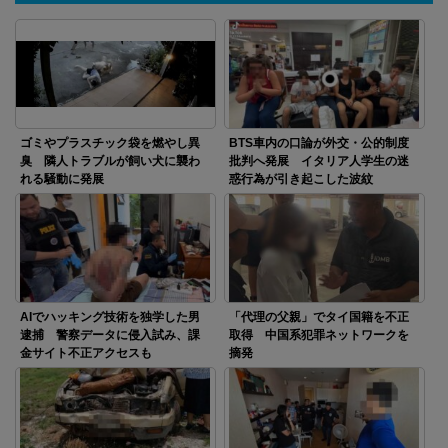
ゴミやプラスチック袋を燃やし異
BTS車内の口論が外交・公的制度
臭 隣人トラブルが飼い犬に襲わ
批判へ発展 イタリア人学生の迷
れる騒動に発展
惑行為が引き起こした波紋
AIでハッキング技術を独学した男
「代理の父親」でタイ国籍を不正
逮捕 警察データに侵入試み、課
取得 中国系犯罪ネットワークを
金サイト不正アクセスも
摘発