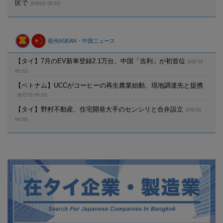
区で
(8月6日 09:22)
亜州ASEAN・中国ニュース
【タイ】7月のEV新車登録2.1万台、中国「吉利」が初首位
(8月7日
09:21)
【ベトナム】UCCがコーヒーの再生農業始動、現地調達先と提携
(8月7日 09:20)
【タイ】野村不動産、住宅開発大手のセンシリと合弁設立
(8月7日
09:20)