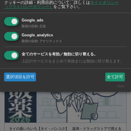
クッキーの詳細・利用目的について、詳しくは
サイトポリシー
（プライバシーポリシー）
をご覧下さい。
SNSで毎日ニュースを配信中！
Google_ads
取得の目的
:
広告
Google_analytics
取得の目的
:
アナリティクス
全てのサービスを有効／無効に切り替える。
上記のサービスをまとめて有効または無効に切り替えます。
選択項目を許可
全て許可
Klaro
タイの薬いろいろ【タイ・バンコク】 薬局・ドラッグストアで買える