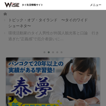
タイ生活情報サイト
ホーム
トピック・オブ・タイランド 〜タイのワイド
ショーネタ〜
環境活動家のタイ人男性が外国人観光客と口論 行き
過ぎた“正義感”で厄介者扱いに…