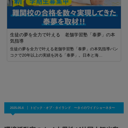
生徒の夢を全力で叶える 老舗学習塾「泰夢」の本
気指導
生徒の夢を全力で叶える老舗学習塾「泰夢」の本気指導バン
コクで20年以上の実績を誇る「泰夢」。日本と海…
貯
A
T
2025.05.6
トピック・オブ・タイランド 〜タイのワイドショーネタ〜