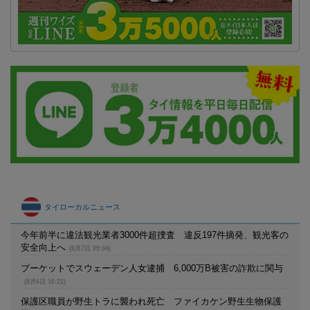
タイローカルニュース
今年前半に違法観光業者3000件超捜査 違反197件摘発、観光客の
安全向上へ
(8月7日 09:04)
プーケットでスウェーデン人女逮捕 6,000万B被害の詐欺に関与
(8月6日 16:22)
保護区職員が野生トラに襲われ死亡 ファイカケン野生生物保護