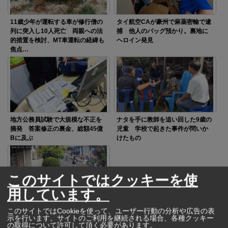
11歳少年が運転する車が修行僧の
タイ航空CAが豪州で麻薬密輸で逮
列に突入し10人死亡 両親への法
捕 他人のバッグ預かり。裏地に
的措置を検討、MT車運転の経緯も
ヘロイン発見
焦点…
地方公務員試験で大規模な不正を
ナタを手に教師を追い回した9歳の
摘発 答案修正の裏金、総額45億
児童 学校で起きた事件が問いか
Bに及ぶ
けたもの
このサイトではクッキーを使
用しています。
高齢女性を襲ったひったくり犯に
このサイトではCookieを使って、ユーザー行動の分析や広告の表
示を行います。サイトのご利用を継続される場合、各種クッキー
猛反撃 素手で立ち向かった「三
の取得について許可して頂く必要があります。
女傑」の勇姿が話題に