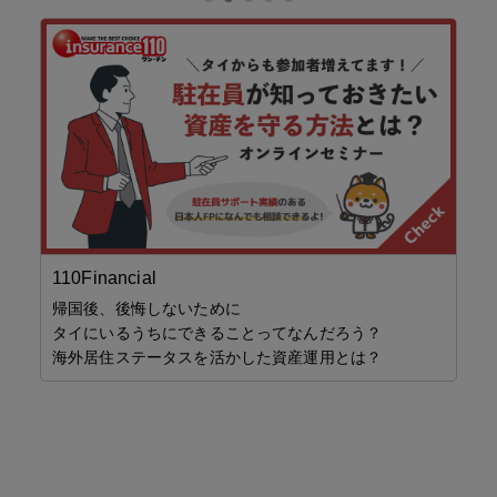
デ
110Financial
場
帰国後、後悔しないために
※
タイにいるうちにできることってなんだろう？
※
海外居住ステータスを活かした資産運用とは？
…
ン