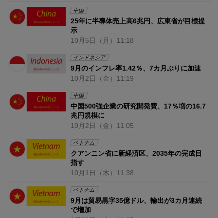
中国
25年に半導体売上高6兆円、広東省が目標提
示
10月5日
（月）
11:18
インドネシア
9月のインフレ率1.42％、7カ月ぶりに加速
10月2日
（金）
11:19
中国
中国500強企業の研究開発費、17％増の16.7
兆円規模に
10月2日
（金）
11:05
ベトナム
クアンニン省に新経済区、2035年の完成目
指す
10月1日
（木）
11:38
ベトナム
9月は貿易黒字35億ドル、輸出が3カ月連続
で増加