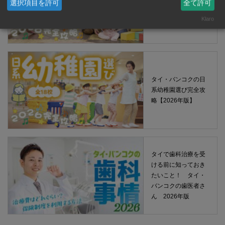
選択項目を許可
全て許可
育園選び完全攻略
【2026年版】
Klaro
タイ・バンコクの日
系幼稚園選び完全攻
略【2026年版】
タイで歯科治療を受
ける前に知っておき
たいこと！ タイ・
バンコクの歯医者さ
ん 2026年版