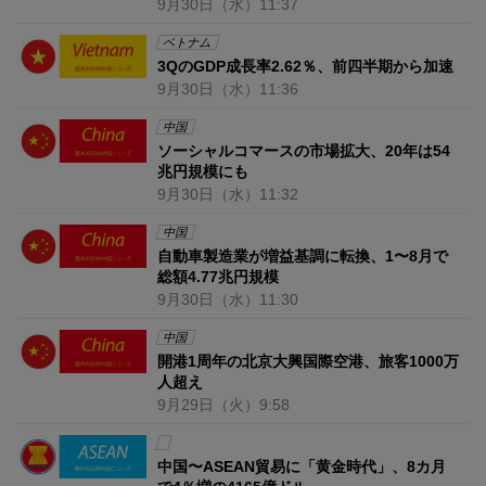
9月30日
（水）
11:37
ベトナム
3QのGDP成長率2.62％、前四半期から加速
9月30日
（水）
11:36
中国
ソーシャルコマースの市場拡大、20年は54
兆円規模にも
9月30日
（水）
11:32
中国
自動車製造業が増益基調に転換、1〜8月で
総額4.77兆円規模
9月30日
（水）
11:30
中国
開港1周年の北京大興国際空港、旅客1000万
人超え
9月29日
（火）
9:58
中国〜ASEAN貿易に「黄金時代」、8カ月