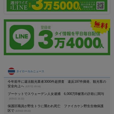
タイローカルニュース
今年前半に違法観光業者3000件超捜査 違反197件摘発、観光客の
安全向上へ
(8月7日 09:04)
プーケットでスウェーデン人女逮捕 6,000万B被害の詐欺に関与
(8月6日 16:22)
保護区職員が野生トラに襲われ死亡 ファイカケン野生生物保護
区で
(8月6日 09:22)