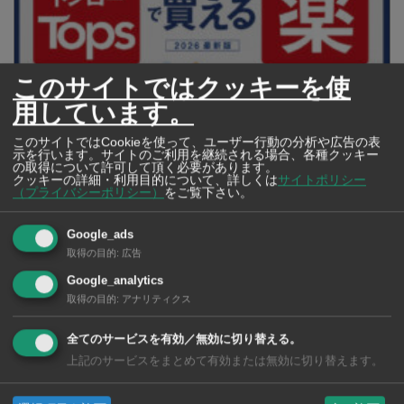
このサイトではクッキーを使
用しています。
【タイ・バンコク】 マルシェトンロー内の「TOPS」で買える薬
このサイトではCookieを使って、ユーザー行動の分析や広告の表
2026年版
示を行います。サイトのご利用を継続される場合、各種クッキー
の取得について許可して頂く必要があります。
クッキーの詳細・利用目的について、詳しくは
サイトポリシー
（プライバシーポリシー）
をご覧下さい。
【タイ・バンコ
Google_ads
ク】 コンビニ（セ
取得の目的
:
広告
ブンイレブン）で買
Google_analytics
える薬 2026年版
取得の目的
:
アナリティクス
全てのサービスを有効／無効に切り替える。
上記のサービスをまとめて有効または無効に切り替えます。
タイ・バンコクの保