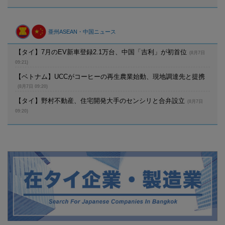
亜州ASEAN・中国ニュース
【タイ】7月のEV新車登録2.1万台、中国「吉利」が初首位
(8月7日
09:21)
【ベトナム】UCCがコーヒーの再生農業始動、現地調達先と提携
(8月7日 09:20)
【タイ】野村不動産、住宅開発大手のセンシリと合弁設立
(8月7日
09:20)