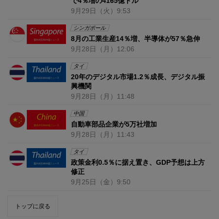
で4％増の4165億ドル
9月29日
（火）
9:53
シンガポール
8月の工業生産14％増、半導体が57％急伸
9月28日
（月）
12:06
タイ
20年のデジタル市場1.2％成長、デジタル振
興機関
9月28日
（月）
11:48
中国
自動車部品企業が5万社増加
9月28日
（月）
11:43
タイ
政策金利0.5％に据え置き、GDP予想は上方
修正
9月25日
（金）
9:50
トップに戻る