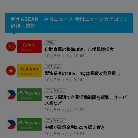
亜州ASEAN・中国ニュース 亜州ニュースカテゴリ :
経済・統計
中国
自動倉庫の整備加速、市場規模拡大
10月8日
（木）
10:46
ベトナム
製造業者の46％、4Qは業績改善見通し
10月7日
（水）
9:24
フィリピン
マニラ周辺で企業活動制限を緩和、サービ
ス業など
10月6日
（火）
12:27
フィリピン
中銀が政策金利2.25％据え置き
10月5日
（月）
11:21