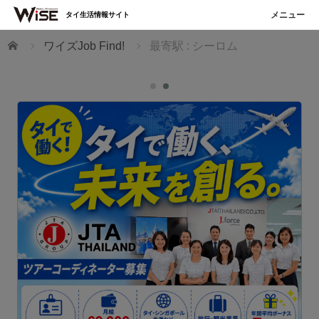
タイ生活情報サイト
ホーム
ワイズJob Find!
最寄駅 : シーロム
T
た