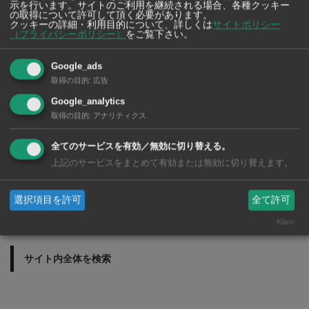
タイで歯科治療を受
示を行います。サイトのご利用を継続される場合、各種クッキー
の取得について許可して頂く必要があります。
ける前に知っておき
クッキーの詳細・利用目的について、詳しくは
サイトポリシー
たいこと！ タイ・
（プライバシーポリシー）
をご覧下さい。
バンコクの歯医者さ
ん 2026年版
Google_ads
取得の目的
:
広告
Google_analytics
取得の目的
:
アナリティクス
全てのサービスを有効／無効に切り替える。
上記のサービスをまとめて有効または無効に切り替えます。
選択項目を許可
全て許可
Klaro
サイト内全体を検索