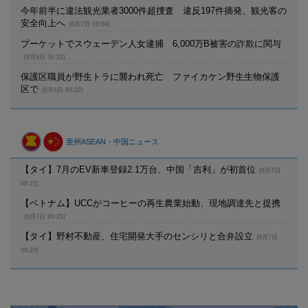
今年前半に違法観光業者3000件超捜査 違反197件摘発、観光客の
安全向上へ
(8月7日 09:04)
プーケットでスウェーデン人女逮捕 6,000万B被害の詐欺に関与
(8月6日 16:22)
保護区職員が野生トラに襲われ死亡 ファイカケン野生生物保護
区で
(8月6日 09:22)
亜州ASEAN・中国ニュース
【タイ】7月のEV新車登録2.1万台、中国「吉利」が初首位
(8月7日
09:21)
【ベトナム】UCCがコーヒーの再生農業始動、現地調達先と提携
(8月7日 09:20)
【タイ】野村不動産、住宅開発大手のセンシリと合弁設立
(8月7日
09:20)