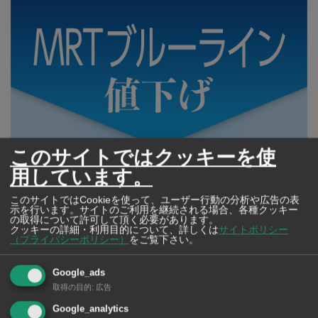
このサイトではクッキーを使
用しています。
タイ高速鉄道公社（MRTA）によるMRTブルーラインの
このサイトではCookieを使って、ユーザー行動の分析や広告の表
新しい運賃基準、徴収方法、および運賃免除対象者の規
示を行います。サイトのご利用を継続される場合、各種クッキー
の取得について許可して頂く必要があります。
定が公開された。
クッキーの詳細・利用目的について、詳しくは
サイトポリシー
（プライバシーポリシー）
をご覧下さい。
Google_ads
広告
取得の目的
:
広告
Google_analytics