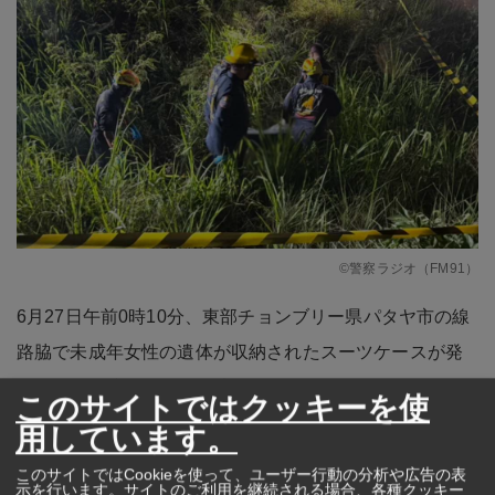
©警察ラジオ（FM91）
6月27日午前0時10分、東部チョンブリー県パタヤ市の線
路脇で未成年女性の遺体が収納されたスーツケースが発
見された。防犯カメラの映像から外国人男性がスーツ
このサイトではクッキーを使
ケースを引きずり遺体を遺棄したことが判明。同日午前9
用しています。
時頃、オーストラリア国籍の男（46歳）がスワンナプー
このサイトではCookieを使って、ユーザー行動の分析や広告の表
示を行います。サイトのご利用を継続される場合、各種クッキー
ム国際空港で逮捕された。