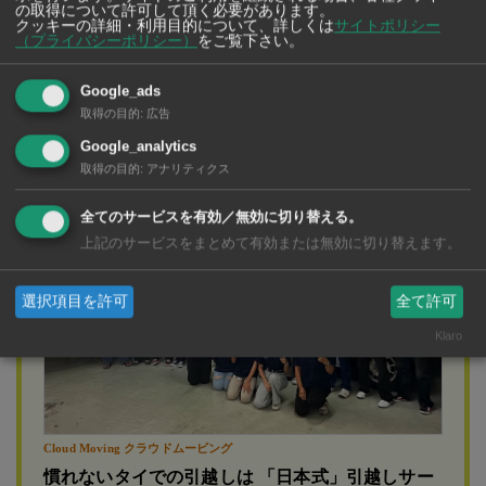
の取得について許可して頂く必要があります。
クッキーの詳細・利用目的について、詳しくは
サイトポリシー
（プライバシーポリシー）
をご覧下さい。
広告
Google_ads
取得の目的
:
広告
Google_analytics
取得の目的
:
アナリティクス
全てのサービスを有効／無効に切り替える。
上記のサービスをまとめて有効または無効に切り替えます。
選択項目を許可
全て許可
Klaro
Cloud Moving クラウドムービング
慣れないタイでの引越しは 「日本式」引越しサー