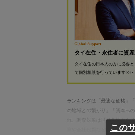
Global Support
タイ在住・永住者に資産
タイ在住の日本人の方に必要と
で個別相談を行っています>>>
ランキングは「最適な価格」
の地域との繋がり」「資本への
れ、調査対象は世界各地から抽出
この
家や会社役員などの「企業の