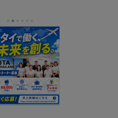
池田製作所／タイ池田柿沼
ハイクオリティーな精密プレス加工（池田
精密切削加工のプロフェッショナル（タイ
AILAND)CO.,LTD
ILAND)CO.,LTDの「ツアーコーディネーター」