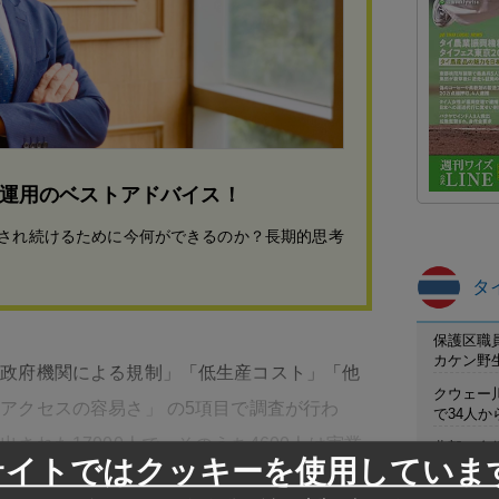
運用のベストアドバイス！
され続けるために今何ができるのか？長期的思考
タ
保護区職
カケン野
「政府機関による規制」「低生産コスト」「他
クウェー
アクセスの容易さ」 の5項目で調査が行わ
で34人
された17000人で、そのうち4600人は実業
北部の金
サイトではクッキーを使用していま
川沿いに
意思決定者」だという。