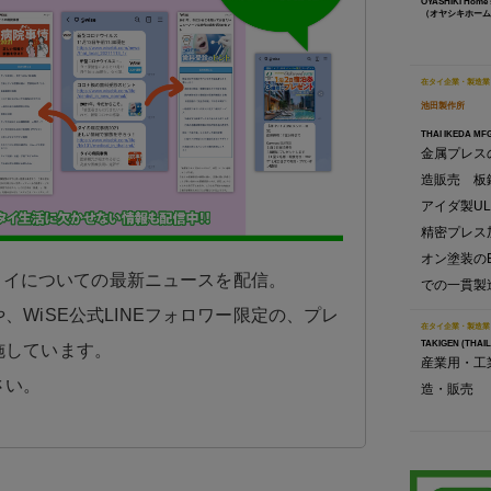
OYASHIKI Home’
（オヤシキホーム
在タイ企業・製造業
池田製作所
THAI IKEDA MFG.
金属プレス
造販売 板
アイダ製U
精密プレス
オン塗装の
日タイについての最新ニュースを配信。
での一貫製
、WiSE公式LINEフォロワー限定の、プレ
在タイ企業・製造業
TAKIGEN (THAIL
施しています。
産業用・工
さい。
造・販売