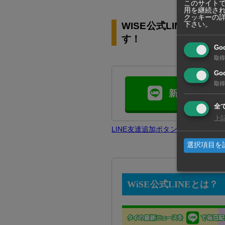
このサイトで
用を継続さ
クッキーの
下さい。
WISE公式LINEの
す！
Go
取得
Goo
取得
新規友達追加
全
上
LINE友達追加ボタンで問題が発
選択項目を
WiSE公式LINEとは？