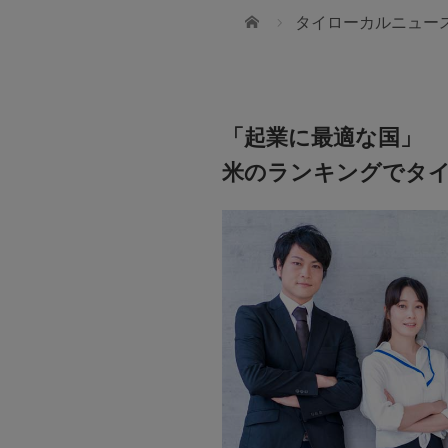
ホーム
タイローカルニュー
「起業に最適な国」
米のランキングでタイ
スターツ タイランド
世界21ヶ国34拠点 海外不動産のリーディ
ws International School
ニー スターツ
t 107
ダーを目指せるような
る人間を育てていきたい