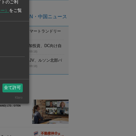
イトのご利
シー）
をご覧
亜州ASEAN・中国ニュース
ム】ニイヌマ、スマートランドリー
始
(8月6日 09:19)
ム】ミスミGが追加投資、DC向け自
ジなど増産
(8月6日 09:18)
ピン】日本工営のJV、ルソン北部バ
の設計受注
(8月6日 09:18)
全て許可
業情報
Klaro
ND) LTD. / DTEN