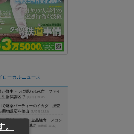
イローカルニュース
員が野生トラに襲われ死亡 ファイ
生生物保護区で
(8月6日 09:22)
川で麻薬パーティーのイカダ 捜査
から薬物反応を検出
(8月5日 12:12)
行で男2人が銃撃・金品強奪 メコン
す。
バイクを乗り捨て逃走
(8月5日 11:32)