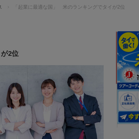
ス
「起業に最適な国」 米のランキングでタイが2位
が2位
110Financial
ングカンパ
帰国後、後悔しないために
タイにいるうちにできることってなんだろう？
海外居住ステータスを活かした資産運用とは？
JTA(TH
JTA(THA