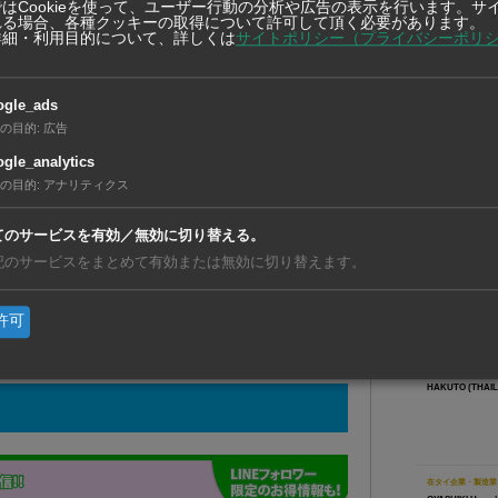
はCookieを使って、ユーザー行動の分析や広告の表示を行います。サ
れる場合、各種クッキーの取得について許可して頂く必要があります。
詳細・利用目的について、詳しくは
サイトポリシー（プライバシーポリ
友だち登録で、記事の続きをご覧になれま
ogle_ads
【ベトナ
の目的
:
広告
事業を開
gle_analytics
【ベトナ
の目的
:
アナリティクス
動ステー
既に友達登録済の方はこ
ちら
【フィリ
てのサービスを有効／無効に切り替える。
イパス道
記のサービスをまとめて有効または無効に切り替えます。
生する場合、こちらからご報告下さい。
許可
在タイ企
在タイ企業・製造業
HAKUTO (THAILA
在タイ企業・製造業