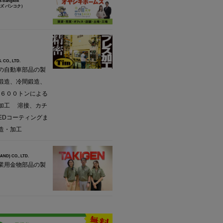
s Bangkok
ズ バンコク）
 CO., LTD.
の自動車部品の製
鍛造、冷間鍛造、
L６００トンによる
加工 溶接、カチ
EDコーティングま
造・加工
AND) CO., LTD.
業用金物部品の製