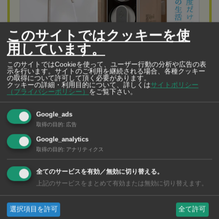
このサイトではクッキーを使
用しています。
このサイトではCookieを使って、ユーザー行動の分析や広告の表
示を行います。サイトのご利用を継続される場合、各種クッキー
の取得について許可して頂く必要があります。
Yomizu（Thailand）Co., Ltd.
クッキーの詳細・利用目的について、詳しくは
サイトポリシー
水の純度だけでなく、あなたの生活に最適な水を
（プライバシーポリシー）
をご覧下さい。
タイの水事情にお困りなら「YOMIZU（よみ
ず）」におまかせ！
Google_ads
取得の目的
:
広告
今なら最新型のRO浄水器が月額900Bでレンタルできま
Google_analytics
す。新規契約の方は1カ月無料！さらに浄水器レンタルを
取得の目的
:
アナリティクス
お申し込みのお客様には「SHARP空気清浄機」を1台、無
全てのサービスを有効／無効に切り替える。
料でレンタルします。YOMIZU公式LINEからお気軽にお
上記のサービスをまとめて有効または無効に切り替えます。
問い合わせ下さいタイで生活するうえで絶対に欠かすこ
選択項目を許可
全て許可
とのできない「水」。とはいえ、日本とは水事情が異な