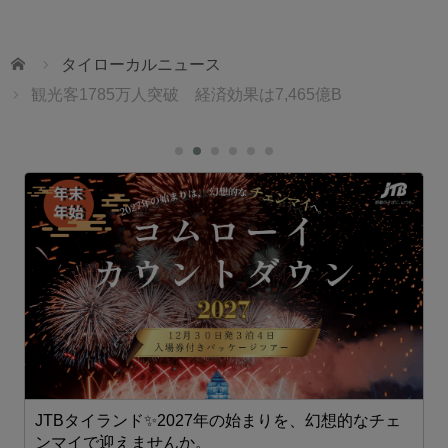
ホーム
タイローカルニュース
観光客1785万人突破 経済効果は7,465億B
JTBタイランド✨2027年の始まりを、幻想的なチェ
1
ンマイで迎えませんか。