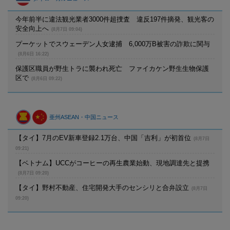
今年前半に違法観光業者3000件超捜査 違反197件摘発、観光客の
安全向上へ
(8月7日 09:04)
プーケットでスウェーデン人女逮捕 6,000万B被害の詐欺に関与
(8月6日 16:22)
保護区職員が野生トラに襲われ死亡 ファイカケン野生生物保護
区で
(8月6日 09:22)
亜州ASEAN・中国ニュース
【タイ】7月のEV新車登録2.1万台、中国「吉利」が初首位
(8月7日
09:21)
【ベトナム】UCCがコーヒーの再生農業始動、現地調達先と提携
(8月7日 09:20)
【タイ】野村不動産、住宅開発大手のセンシリと合弁設立
(8月7日
09:20)