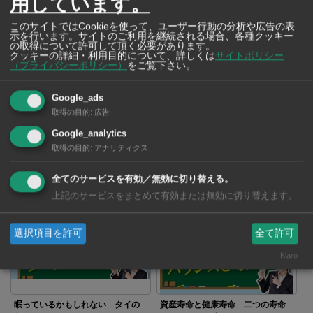
用しています。
このサイトではCookieを使って、ユーザー行動の分析や広告の表
示を行います。サイトのご利用を継続される場合、各種クッキー
の取得について許可して頂く必要があります。
クッキーの詳細・利用目的について、詳しくは
サイトポリシー
（プライバシーポリシー）
をご覧下さい。
「ローンじゃないと売れませ
日本帰国後に待つ「趣味のリスト
Google_ads
ん！」バイク店で起きた不思議な
ラ」 駐在中に仕込む、家族の財
話
布
取得の目的
:
広告
Google_analytics
取得の目的
:
アナリティクス
全てのサービスを有効／無効に切り替える。
上記のサービスをまとめて有効または無効に切り替えます。
みんながやっているから
安易な利益確定に潜む罠
選択項目を許可
全て許可
Klaro
眠っているかもしれない タイの
資産寿命と健康寿命 二つの寿命