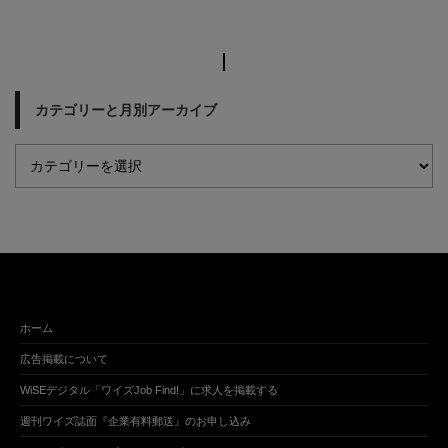
カテゴリーと月別アーカイブ
ホーム
広告掲載について
WiSEデジタル「ワイズJob Find!」に求人を掲載する
週刊ワイズ誌面『企業有料郵送』のお申し込み