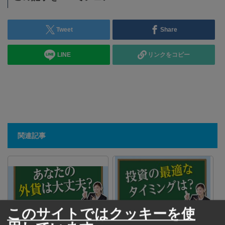
Tweet
Share
LINE
リンクをコピー
関連記事
このサイトではクッキーを使
あなたの外貨は大丈夫？
投資の最適なタイミングは？