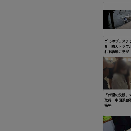
ゴミやプラスチ
臭 隣人トラブ
れる騒動に発展
「代理の父親」
取得 中国系犯
摘発