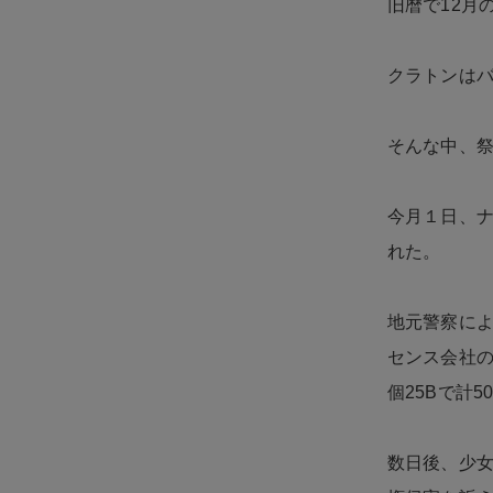
旧暦で12月
クラトンは
そんな中、
今月１日、ナ
れた。
地元警察に
センス会社
個25Bで計
数日後、少