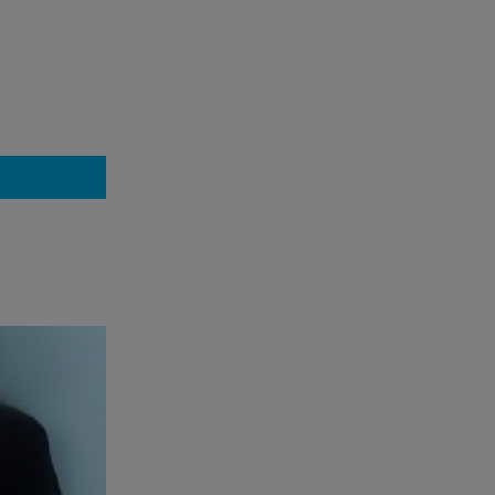
スマホで収納！スマホで取り出し！ライフステージの変化な
JPグリ
どによって日に日に増えていく生活の身の回り品。…
「日本人
グリーン