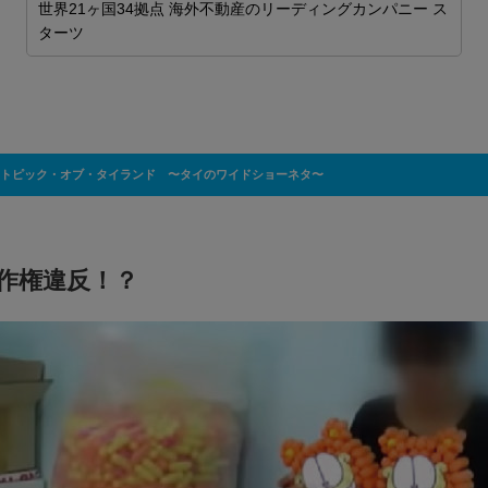
世界21ヶ国34拠点 海外不動産のリーディングカンパニー ス
ターツ
P
トピック・オブ・タイランド 〜タイのワイドショーネタ〜
著作権違反！？