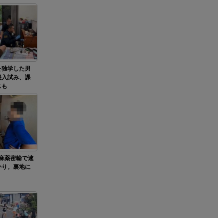
を独学した男
侵入試み、課
スも
麻薬密輸で逮
かり。裏地に