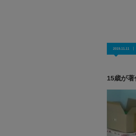
ジの変化な
JPグリーンデンタルクリニック × WiSE 特別対談
。…
「日本人のための総合歯科」として在タイ日本人が通うJ
グリーンデンタルクリニック。今回は同院の院長で…
2019.11.11
15歳が