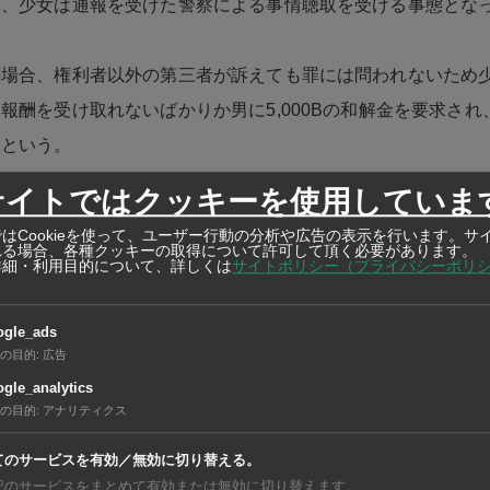
え、少女は通報を受けた警察による事情聴取を受ける事態とな
の場合、権利者以外の第三者が訴えても罪には問われないため
報酬を受け取れないばかりか男に5,000Bの和解金を要求され
たという。
サイトではクッキーを使用していま
件に疑問を抱いた少女の叔母は「著作権違反は犯罪だが、未成
はCookieを使って、ユーザー行動の分析や広告の表示を行います。サ
口は酷い」とSNS上に投稿。
れる場合、各種クッキーの取得について許可して頂く必要があります。
詳細・利用目的について、詳しくは
サイトポリシー（プライバシーポリ
まち反響を呼び、男が所属するとしていたライセンス会社も事
ogle_ads
を発表。
の目的
:
広告
gle_analytics
の目的
:
アナリティクス
が逆転し、今後の取り調べ次第では男には著作権違反や偽証罪
している。
てのサービスを有効／無効に切り替える。
記のサービスをまとめて有効または無効に切り替えます。