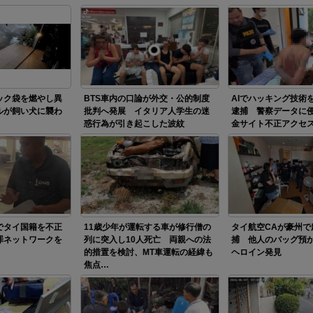
ック袋を燃やし異
BTS車内の口論が外交・公的制度
AIでハッキング技術
ルが飼い犬に襲わ
批判へ発展 イタリア人学生の迷
逮捕 警察データに
惑行為が引き起こした波紋
金サイト不正アクセ
でタイ国籍を不正
11歳少年が運転する車が修行僧の
タイ航空CAが豪州で
罪ネットワークを
列に突入し10人死亡 両親への法
捕 他人のバッグ預
的措置を検討、MT車運転の経緯も
ヘロイン発見
焦点…