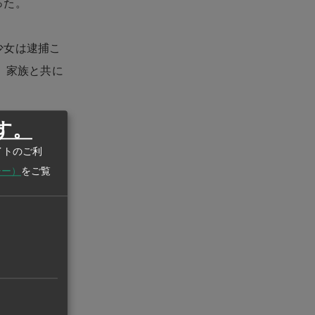
った。
少女は逮捕こ
、家族と共に
す。
年者に対して
イトのご利
シー）
をご覧
件の関与を否
に問われる可