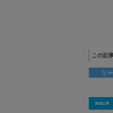
【放課後小児科クリニック】予約いらずで、小児
スピード診療！ 放課後のすきま時間に、ラクラ
来院。
サミティベート・スクンビット病院で、放課後小児科ク
ニック（After School Kids Cl…
減・生産
物流業に特
この記事
Twe
関連記事