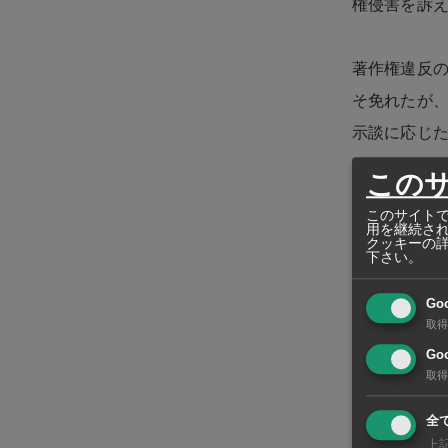
権侵害を訴
著作権違反
そ免れたが、
示談に応じ
この
一方で、事
このサイトで
こうしたやり
用を継続さ
クッキーの
下さい。
するとたち
Go
定する声明
取得
Goo
取得
一気に形勢
能性も浮上
全
上