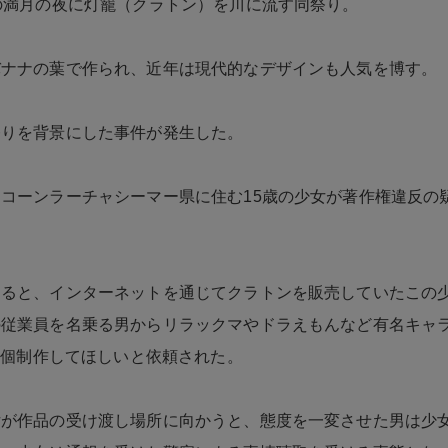
の満月の夜に灯籠（クラトン）を川に流す同祭り。
バナナの葉で作られ、近年は現代的なデザインも人気を博す。
祭りを背景にした事件が発生した。
コーンラーチャシーマー県に住む15歳の少女が著作権違反の
よると、インターネットを通じてクラトンを販売していたこの
の従業員を名乗る男からリラックマやドラえもんなど有名キャ
50個制作してほしいと依頼された。
女が作品の受け渡し場所に向かうと、態度を一変させた男は少