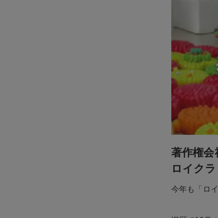
著作権会
ロイクラ
今年も「ロ