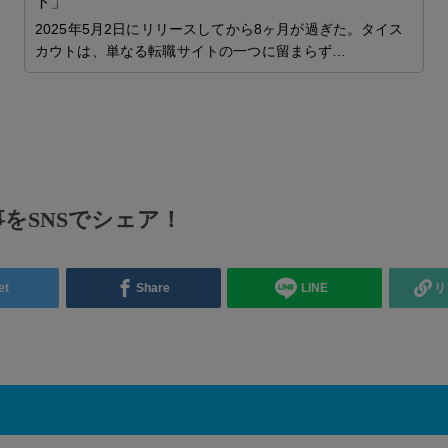
ト」
科
2025年5月2日にリリースしてから8ヶ月が過ぎた。タイス
ク
カウトは、単なる転職サイトの一つに留まらず…
リ
をSNSでシェア！
et
Share
LINE
リ