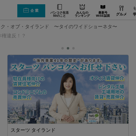
企業
バンコク生活
みんなの
最新号
グルメ
50のこと
ランキング
WiSE誌面
ック・オブ・タイランド 〜タイのワイドショーネタ〜
作権違反！？
スターツ タイランド