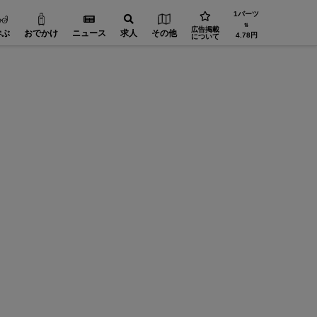
1バーツ
⇅
広告掲載
学ぶ
おでかけ
ニュース
求人
その他
4.78円
について
「CloudRoom」でバンコク生活の収納問題解決へ