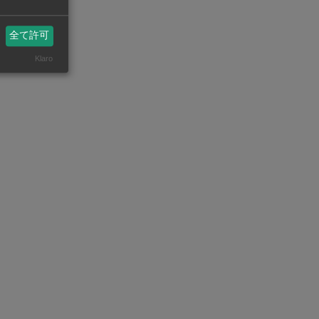
全て許可
Klaro
リリー
の新た
ことびあクリニック