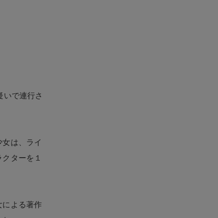
疑いで連行さ
少女は、ライ
ラクターを１
女による著作