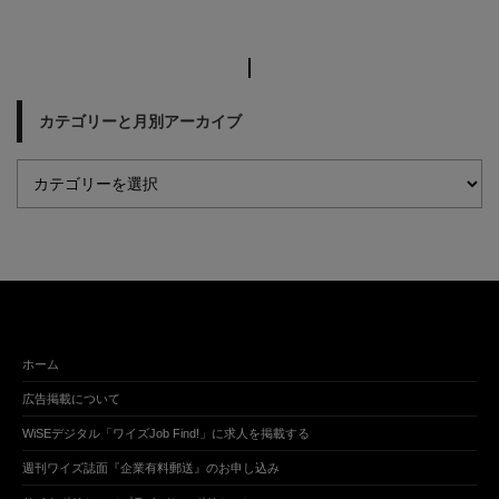
カテゴリーと月別アーカイブ
ホーム
広告掲載について
WiSEデジタル「ワイズJob Find!」に求人を掲載する
週刊ワイズ誌面『企業有料郵送』のお申し込み