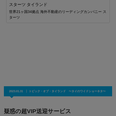
スターツ タイランド
世界21ヶ国34拠点 海外不動産のリーディングカンパニー ス
ターツ
査
。
2
間
2023.01.31
トピック・オブ・タイランド 〜タイのワイドショーネタ〜
疑惑の超VIP送迎サービス