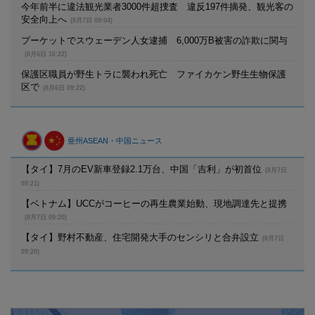
今年前半に違法観光業者3000件超捜査 違反197件摘発、観光客の
安全向上へ
(8月7日 09:04)
プーケットでスウェーデン人女逮捕 6,000万B被害の詐欺に関与
(8月6日 16:22)
保護区職員が野生トラに襲われ死亡 ファイカケン野生生物保護
区で
(8月6日 09:22)
亜州ASEAN・中国ニュース
【タイ】7月のEV新車登録2.1万台、中国「吉利」が初首位
(8月7日
09:21)
【ベトナム】UCCがコーヒーの再生農業始動、現地調達先と提携
(8月7日 09:20)
【タイ】野村不動産、住宅開発大手のセンシリと合弁設立
(8月7日
09:20)