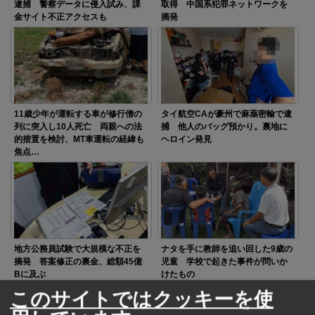
逮捕 警察データに侵入試み、課
取得 中国系犯罪ネットワークを
金サイト不正アクセスも
摘発
11歳少年が運転する車が修行僧の
タイ航空CAが豪州で麻薬密輸で逮
列に突入し10人死亡 両親への法
捕 他人のバッグ預かり。裏地に
的措置を検討、MT車運転の経緯も
ヘロイン発見
焦点…
地方公務員試験で大規模な不正を
ナタを手に教師を追い回した9歳の
摘発 答案修正の裏金、総額45億
児童 学校で起きた事件が問いか
Bに及ぶ
けたもの
このサイトではクッキーを使