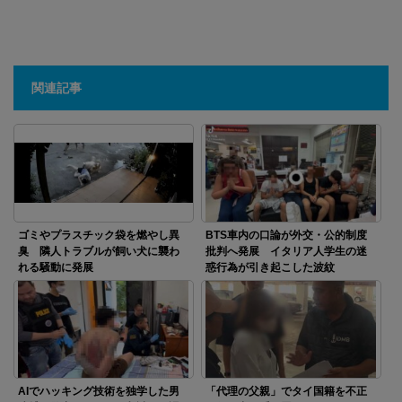
関連記事
ゴミやプラスチック袋を燃やし異
BTS車内の口論が外交・公的制度
臭 隣人トラブルが飼い犬に襲わ
批判へ発展 イタリア人学生の迷
れる騒動に発展
惑行為が引き起こした波紋
AIでハッキング技術を独学した男
「代理の父親」でタイ国籍を不正