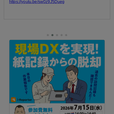
https://youtu.be/sw0z9J5Dueg