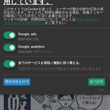
用しています。
このサイトではCookieを使って、ユーザー行動の分析や広告の表
示を行います。サイトのご利用を継続される場合、各種クッキー
の取得について許可して頂く必要があります。
クッキーの詳細・利用目的について、詳しくは
サイトポリシー
高齢女性を襲ったひったくり犯に
（プライバシーポリシー）
をご覧下さい。
猛反撃 素手で立ち向かった「三
女傑」の勇姿が話題に
Google_ads
取得の目的
:
広告
SNSで毎日ニュースを配信中！
Google_analytics
取得の目的
:
アナリティクス
全てのサービスを有効／無効に切り替える。
上記のサービスをまとめて有効または無効に切り替えます。
選択項目を許可
全て許可
Klaro