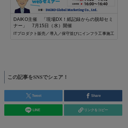
DAIKO主催 「現場DX！紙記録からの脱却セミ
ナー」 7月15日（水）開催
元
ITプロダクト販売／導入／保守並びにインフラ工事施工
外
20
【日
この記事をSNSでシェア！
Tweet
Share
LINE
リンクをコピー