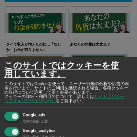
タイで収入が増えたのに…「なぜ
あなたの外貨は大丈夫？
か、お金が残りません」
このサイトではクッキーを使
用しています。
このサイトではCookieを使って、ユーザー行動の分析や広告の表
示を行います。サイトのご利用を継続される場合、各種クッキー
の取得について許可して頂く必要があります。
投資の最適なタイミングは？
「ローンじゃないと売れませ
クッキーの詳細・利用目的について、詳しくは
サイトポリシー
ん！」バイク店で起きた不思議な
（プライバシーポリシー）
をご覧下さい。
話
Google_ads
取得の目的
:
広告
Google_analytics
取得の目的
:
アナリティクス