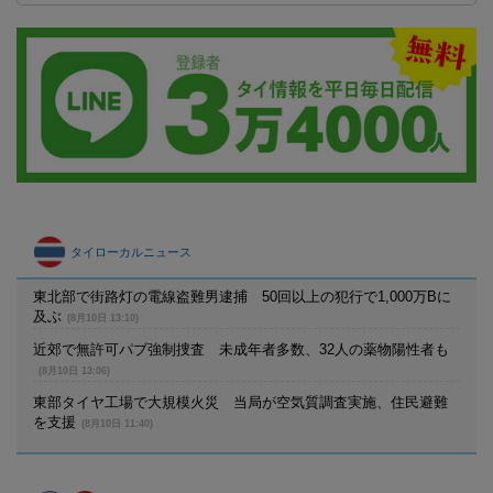
タイローカルニュース
東北部で街路灯の電線盗難男逮捕 50回以上の犯行で1,000万Bに
及ぶ
(8月10日 13:10)
近郊で無許可パブ強制捜査 未成年者多数、32人の薬物陽性者も
(8月10日 13:06)
東部タイヤ工場で大規模火災 当局が空気質調査実施、住民避難
を支援
(8月10日 11:40)