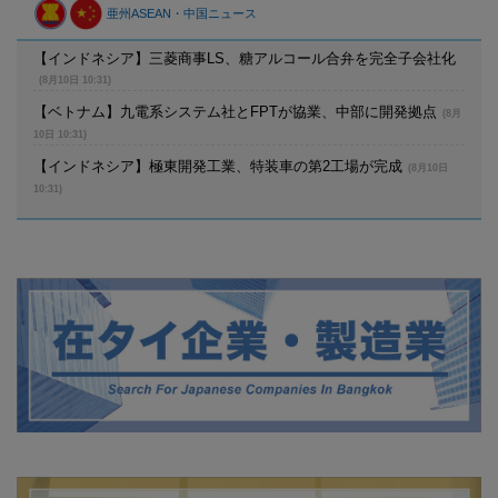
亜州ASEAN・中国ニュース
【インドネシア】三菱商事LS、糖アルコール合弁を完全子会社化
(8月10日 10:31)
【ベトナム】九電系システム社とFPTが協業、中部に開発拠点
(8月
10日 10:31)
【インドネシア】極東開発工業、特装車の第2工場が完成
(8月10日
10:31)