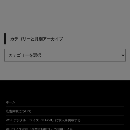
カテゴリーと月別アーカイブ
ホーム
広告掲載について
WiSEデジタル「ワイズJob Find!」に求人を掲載する
週刊ワイズ誌面『企業有料郵送』のお申し込み