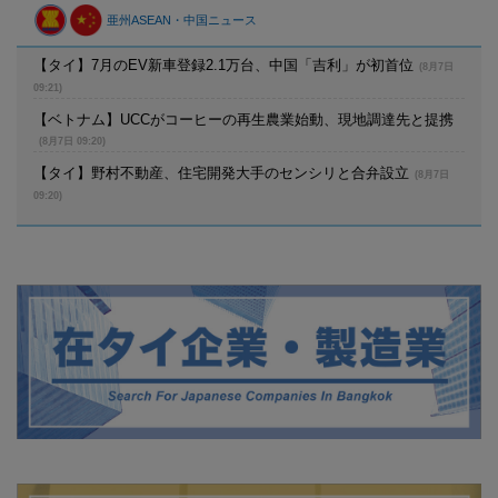
亜州ASEAN・中国ニュース
【タイ】7月のEV新車登録2.1万台、中国「吉利」が初首位
(8月7日
09:21)
【ベトナム】UCCがコーヒーの再生農業始動、現地調達先と提携
(8月7日 09:20)
【タイ】野村不動産、住宅開発大手のセンシリと合弁設立
(8月7日
09:20)