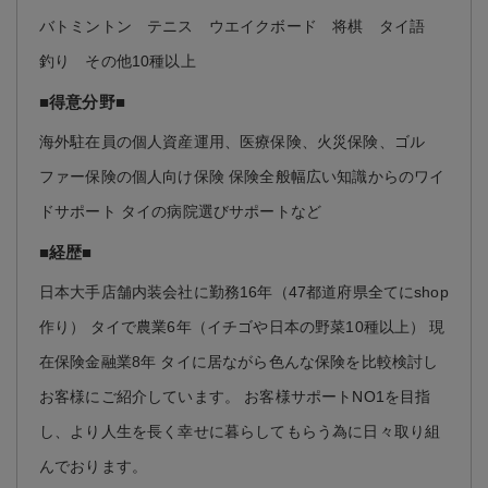
バトミントン テニス ウエイクボード 将棋 タイ語
釣り その他10種以上
■得意分野■
海外駐在員の個人資産運用、医療保険、火災保険、ゴル
ファー保険の個人向け保険 保険全般幅広い知識からのワイ
ドサポート タイの病院選びサポートなど
■経歴■
日本大手店舗内装会社に勤務16年（47都道府県全てにshop
作り） タイで農業6年（イチゴや日本の野菜10種以上） 現
在保険金融業8年 タイに居ながら色んな保険を比較検討し
お客様にご紹介しています。 お客様サポートNO1を目指
し、より人生を長く幸せに暮らしてもらう為に日々取り組
んでおります。