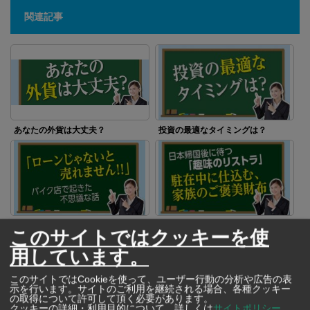
関連記事
あなたの外貨は大丈夫？
投資の最適なタイミングは？
「ローンじゃないと売れませ
日本帰国後に待つ「趣味のリスト
このサイトではクッキーを使
ん！」バイク店で起きた不思議な
ラ」 駐在中に仕込む、家族の財
話
布
用しています。
このサイトではCookieを使って、ユーザー行動の分析や広告の表
示を行います。サイトのご利用を継続される場合、各種クッキー
の取得について許可して頂く必要があります。
クッキーの詳細・利用目的について、詳しくは
サイトポリシー