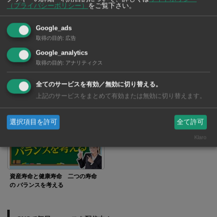
（プライバシーポリシー）
をご覧下さい。
みんながやっているから
〜駐在員家族の財産づくり〜 異
Google_ads
国の地で育む「お金の教育」
取得の目的
:
広告
Google_analytics
取得の目的
:
アナリティクス
全てのサービスを有効／無効に切り替える。
上記のサービスをまとめて有効または無効に切り替えます。
安易な利益確定に潜む罠
眠っているかもしれない タイの
年金
選択項目を許可
全て許可
Klaro
資産寿命と健康寿命 二つの寿命
の バランスを考える