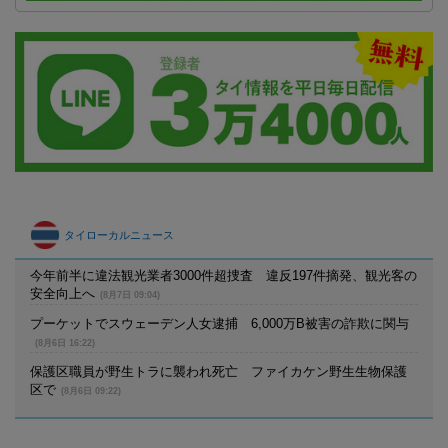
タイローカルニュース
今年前半に違法観光業者3000件超捜査 違反197件摘発、観光客の
安全向上へ
(8月7日 09:04)
プーケットでスウェーデン人女逮捕 6,000万B被害の詐欺に関与
(8月6日 16:22)
保護区職員が野生トラに襲われ死亡 ファイカケン野生生物保護
区で
(8月6日 09:22)