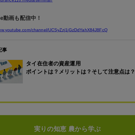
nsurance110.media/seminar/
ube動画も配信中！
www.youtube.com/channel/UCSyZzj1jGzDdYahX84J8FcQ
記事
タイ在住者の資産運用
ポイントは？メリットは？そして注意点は
実りの知恵 農から学ぶ