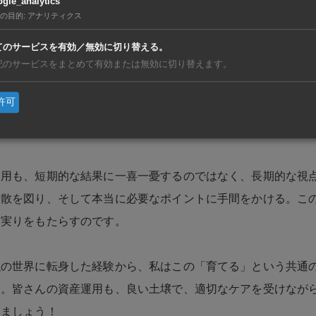
gle_analytics
の目的
:
アナリティクス
通点は「分散」の重要性です。農業では一つの作物だけに頼る
てのサービスを有効／無効に切り替える。
滅するリスクがあります。私もメインではイチゴを育てていま
記のサービスをまとめて有効または無効に切り替えます。
さつまいもなども同時に育てることで万が一イチゴが不作だっ
許可
うにしていました。資産運用も同じで、一つの商品や地域に集
変動で大きな損失を被るリスクがあります。
運用も、短期的な結果に一喜一憂するのではなく、長期的な視
分散を図り、そして本当に必要なポイントに手間をかける。こ
な実りをもたらすのです。
融の世界に転身した経験から、私はこの「育てる」という共通
す。皆さんの資産運用も、良い土壌で、適切なケアを受けなが
きましょう！