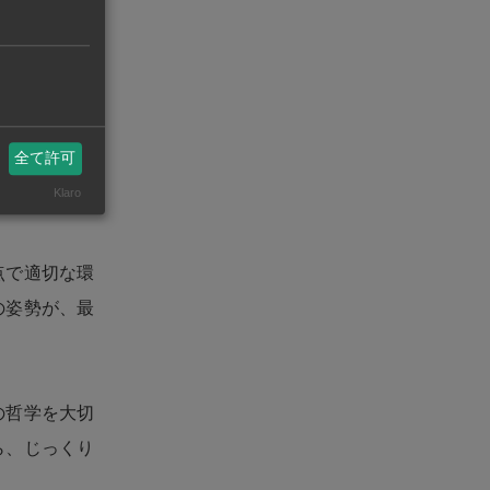
と、病気や天
したが、他に
たとしても対
全て許可
中投資する
Klaro
点で適切な環
の姿勢が、最
の哲学を大切
ら、じっくり