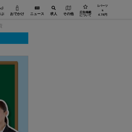
1バーツ
⇅
広告掲載
学ぶ
おでかけ
ニュース
求人
その他
4.78円
について
資