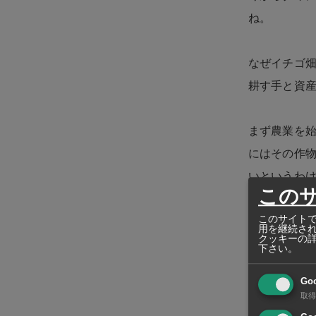
ね。
なぜイチゴ
耕す手と資
まず農業を
にはその作
いというわ
この
てきます。
このサイトで
用を継続さ
クッキーの
二つ目は「
下さい。
いく収穫を得
Go
月を要しま
取得
実りへの道