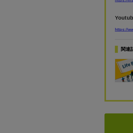
https://i
Yout
https://
関連