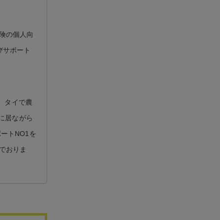
険の個人向
びサポート
） タイで農
イに居ながら
ートNO1を
でおりま