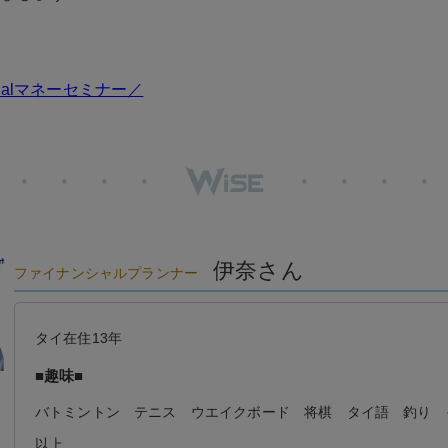
ncialマネーセミナー／
伊奈さん
ファイナンシャルプランナー
タイ在住13年
■趣味■
バトミントン テニス ウエイクボード 将棋 タイ語 釣り 
以上