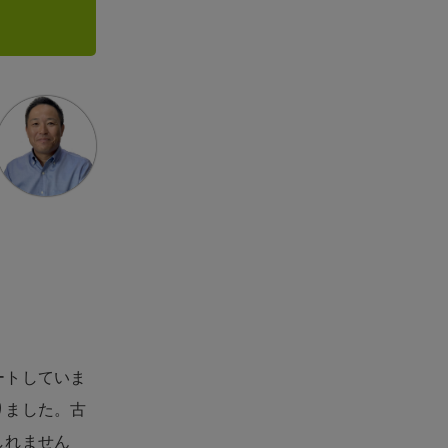
ートしていま
りました。古
しれません