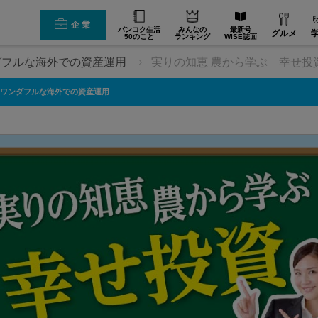
企業
バンコク生活
みんなの
最新号
グルメ
50のこと
ランキング
WiSE誌面
ダフルな海外での資産運用
実りの知恵 農から学ぶ 幸せ投
ワンダフルな海外での資産運用