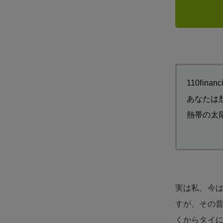
110fina
あなたは
熱帯の太
実は私、今
すが、その
くからタイ