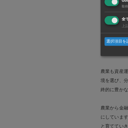
Goo
取得
三つ目の共
全
候不良で全
上
はトマトや
選択項目を
応できるよ
と、市場の
農業も資産
境を選び、
終的に豊か
農業から金
にしていま
と育ててい