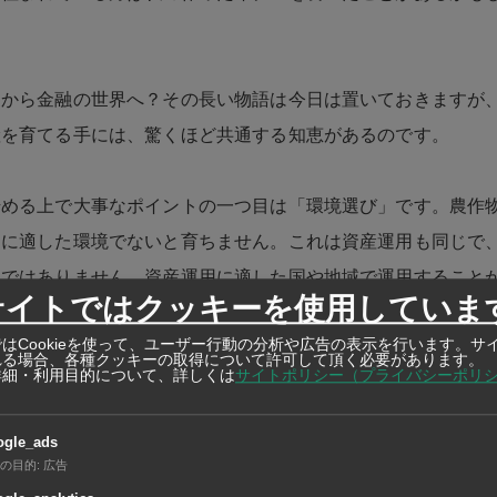
畑から金融の世界へ？その長い物語は今日は置いておきますが
産を育てる手には、驚くほど共通する知恵があるのです。
始める上で大事なポイントの一つ目は「環境選び」です。農作
物に適した環境でないと育ちません。これは資産運用も同じで
けではありません。資産運用に適した国や地域で運用すること
サイトではクッキーを使用していま
はCookieを使って、ユーザー行動の分析や広告の表示を行います。サ
れる場合、各種クッキーの取得について許可して頂く必要があります。
詳細・利用目的について、詳しくは
サイトポリシー（プライバシーポリ
時間」です。私が農業を始めてからは幾度と失敗を繰り返して
るまでに約3年。自信を持って「私のイチゴ」と言えるまでに
ogle_ads
した。資産形成も同じです。時間という最大の味方を信じるこ
の目的
:
広告
なのです。