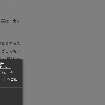
、実は、土を
物を育てるの
、どこでもい
が大切になっ
す。
イトのご利
シー）
をご覧
初めて満足の
はさらなる歳
とが、豊かな