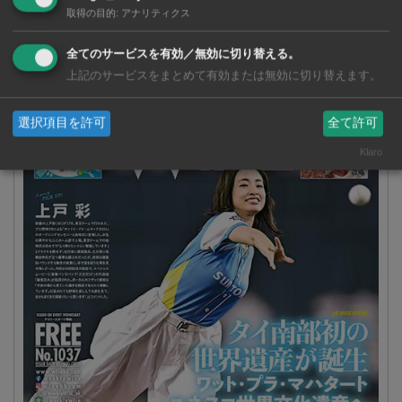
取得の目的
:
アナリティクス
全てのサービスを有効／無効に切り替える。
週刊ワイズ 最新号 - No.1037 - 2026年8月5日号
上記のサービスをまとめて有効または無効に切り替えます。
選択項目を許可
全て許可
Klaro