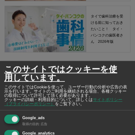
タイで歯科治療を受
ける前に知っておき
たいこと！ タイ・
バンコクの歯医者さ
ん 2026年版
このサイトではクッキーを使
用しています。
このサイトではCookieを使って、ユーザー行動の分析や広告の表
示を行います。サイトのご利用を継続される場合、各種クッキー
の取得について許可して頂く必要があります。
クッキーの詳細・利用目的について、詳しくは
サイトポリシー
（プライバシーポリシー）
をご覧下さい。
Google_ads
取得の目的
:
広告
サイト内全体を検索
Google_analytics