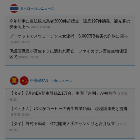
タイローカルニュース
今年前半に違法観光業者3000件超捜査 違反197件摘発、観光客の
安全向上へ
(8月7日 09:04)
プーケットでスウェーデン人女逮捕 6,000万B被害の詐欺に関与
(8月6日 16:22)
保護区職員が野生トラに襲われ死亡 ファイカケン野生生物保護
区で
(8月6日 09:22)
亜州ASEAN・中国ニュース
【タイ】7月のEV新車登録2.1万台、中国「吉利」が初首位
(8月7日
09:21)
【ベトナム】UCCがコーヒーの再生農業始動、現地調達先と提携
(8月7日 09:20)
【タイ】野村不動産、住宅開発大手のセンシリと合弁設立
(8月7日
09:20)