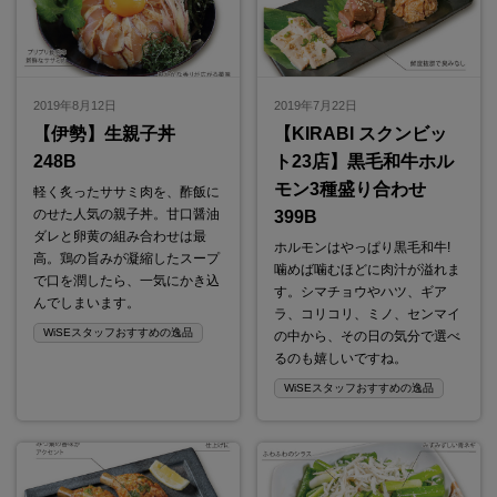
2019年8月12日
2019年7月22日
【伊勢】生親子丼
【KIRABI スクンビッ
248B
ト23店】黒毛和牛ホル
モン3種盛り合わせ
軽く炙ったササミ肉を、酢飯に
のせた人気の親子丼。甘口醤油
399B
ダレと卵黄の組み合わせは最
ホルモンはやっぱり黒毛和牛!
高。鶏の旨みが凝縮したスープ
噛めば噛むほどに肉汁が溢れま
で口を潤したら、一気にかき込
す。シマチョウやハツ、ギア
んでしまいます。
ラ、コリコリ、ミノ、センマイ
WiSEスタッフおすすめの逸品
の中から、その日の気分で選べ
るのも嬉しいですね。
WiSEスタッフおすすめの逸品