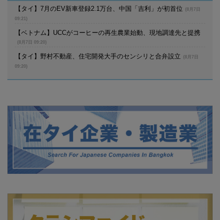
【タイ】7月のEV新車登録2.1万台、中国「吉利」が初首位
(8月7日
09:21)
【ベトナム】UCCがコーヒーの再生農業始動、現地調達先と提携
(8月7日 09:20)
【タイ】野村不動産、住宅開発大手のセンシリと合弁設立
(8月7日
09:20)