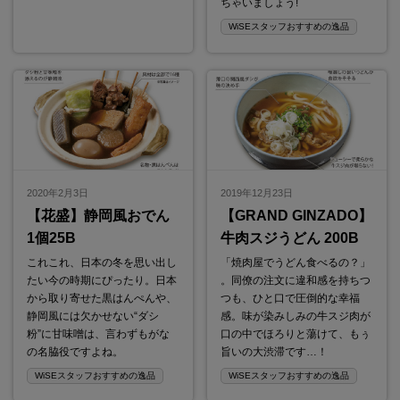
ちゃいましょう!
WiSEスタッフおすすめの逸品
2020年2月3日
2019年12月23日
【花盛】静岡風おでん
【GRAND GINZADO】
1個25B
牛肉スジうどん 200B
これこれ、日本の冬を思い出し
「焼肉屋でうどん食べるの？」
たい今の時期にぴったり。日本
。同僚の注文に違和感を持ちつ
から取り寄せた黒はんぺんや、
つも、ひと口で圧倒的な幸福
静岡風には欠かせない“ダシ
感。味が染みしみの牛スジ肉が
粉”に甘味噌は、言わずもがな
口の中でほろりと蕩けて、もぅ
の名脇役ですよね。
旨いの大渋滞です…！
WiSEスタッフおすすめの逸品
WiSEスタッフおすすめの逸品