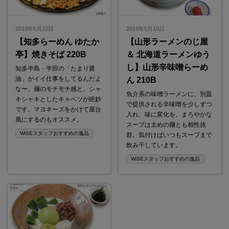
2019年5月22日
2019年5月15日
【知多らーめん ゆたか
【山形ラーメンのじ屋
亭】焼きそば 220B
＆ 北海道ラーメンゆう
し】山形辛味噌らーめ
知多半島・半田の「たまり醤
油」がイイ仕事をしてるんだよ
ん 210B
な〜。麺のモチモチ感と、シャ
魚介系の味噌ラーメンに、別皿
キシャキとしたキャベツが絶妙
で提供される辛味噌を少しずつ
です。マヨネーズをかけて屋台
入れ、味に変化を。まろやかな
風にするのもオススメ。
スープは太めの麺とも相性抜
WiSEスタッフおすすめの逸品
群。気付けばいつもスープまで
飲み干しています。
WiSEスタッフおすすめの逸品