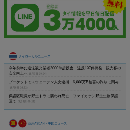
タイローカルニュース
今年前半に違法観光業者3000件超捜査 違反197件摘発、観光客の
安全向上へ
(8月7日 09:04)
プーケットでスウェーデン人女逮捕 6,000万B被害の詐欺に関与
(8月6日 16:22)
保護区職員が野生トラに襲われ死亡 ファイカケン野生生物保護
区で
(8月6日 09:22)
亜州ASEAN・中国ニュース