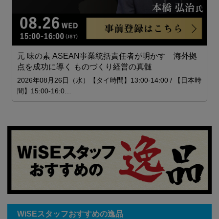
元 味の素 ASEAN事業統括責任者が明かす 海外拠
点を成功に導く ものづくり経営の真髄
日
2026年08月26日（水）【タイ時間】13:00-14:00 / 【日本時
S
間】15:00-16:0…
WiSEスタッフおすすめの逸品