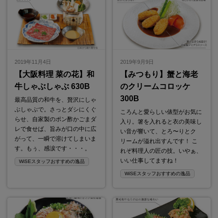
2019年11月4日
2019年9月9日
【大阪料理 菜の花】和
【みつもり】蟹と海老
牛しゃぶしゃぶ 630B
のクリームコロッケ
300B
最高品質の和牛を、贅沢にしゃ
ぶしゃぶで。さっとダシにくぐ
ころんと愛らしい俵型がお気に
らせ、自家製のポン酢かごまダ
入り。箸を入れると衣の美味し
レで食せば、旨みが口の中に広
い音が響いて、とろ〜りとク
がって、一瞬で溶けてしまいま
リームが溢れ出すんです！ こ
す。もぅ、感涙です・・・。
れぞ料理人の匠の技。いやぁ、
いい仕事してますね！
WiSEスタッフおすすめの逸品
WiSEスタッフおすすめの逸品