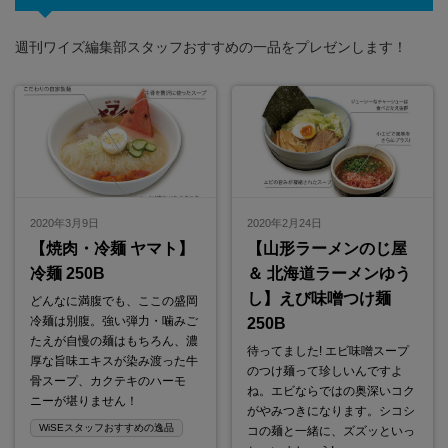
週刊ワイズ編集部スタッフおすすめの一品をプレゼンします！
2020年3月9日
2020年2月24日
【焼肉・冷麺 ヤマト】
【山形ラーメンのじ屋
冷麺 250B
＆ 北海道ラーメンゆう
し】えび味噌つけ麺
どんなに満腹でも、ここの盛岡
冷麺は別腹。強い弾力・噛みご
250B
たえが自慢の麺はもちろん、濃
待ってました! エビ味噌スープ
厚な旨味エキスが染み渡った牛
のつけ麺って珍しいんですよ
骨スープ、カクテキのハーモ
ね。エビならではの奥深いコク
ニーが堪りません！
がやみつきになります。シコシ
WiSEスタッフおすすめの逸品
コの麺と一緒に、ズズッといっ