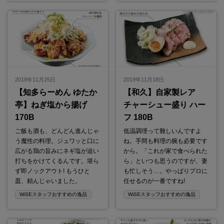
2019年11月25日
2019年11月18日
【知多らーめん ゆたか
【和久】自家製レア
亭】ねぎ塩から揚げ
チャーシュー盛り ハー
170B
フ 180B
ご飯も酒も、どんどん進んじゃ
低温調理って難しいんですよ
う魔性の料理。ジュワッと口に
ね。手間も料理の腕も必要です
広がる鶏の旨みにネギ塩が追い
から。「これが家で食べられた
打ちをかけてくるんです。堪ら
ら」といつも思うのですが、妻
ず即ノックアウト! もうひと
も忙しそう…。やっぱりプロに
皿、頼んじゃいました。
任せるのが一番ですね!
WiSEスタッフおすすめの逸品
WiSEスタッフおすすめの逸品