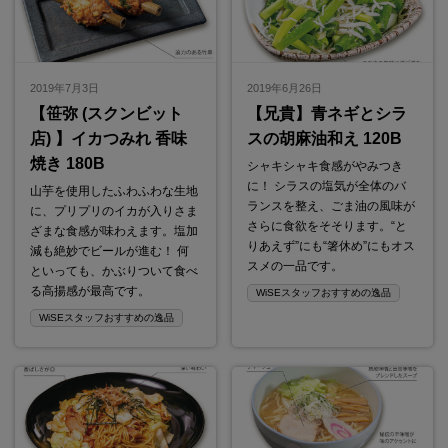
2019年7月3日
2019年6月26日
【笹弥 (スクンビット
【兄貴】青ネギとシラ
店) 】イカつみれ 香味
スの胡麻油和え 120B
焼き 180B
シャキシャキ食感がやみつき
に！ シラスの塩気が全体のバ
山芋を使用したふわふわな生地
ランスを整え、ごま油の風味が
に、プリプリのイカが入りさま
さらに食欲をそそります。“と
ざまな食感が味わえます。塩加
りあえず”にも“箸休め”にもオス
減も絶妙でビールが進む！ 何
スメの一品です。
といっても、かぶりついて食べ
る高揚感が最高です。
WiSEスタッフおすすめの逸品
WiSEスタッフおすすめの逸品