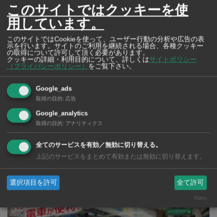
このサイトではクッキーを使
用しています。
このサイトではCookieを使って、ユーザー行動の分析や広告の表
示を行います。サイトのご利用を継続される場合、各種クッキー
の取得について許可して頂く必要があります。
クッキーの詳細・利用目的について、詳しくは
サイトポリシー
（プライバシーポリシー）
をご覧下さい。
Google_ads
取得の目的
:
広告
Google_analytics
取得の目的
:
アナリティクス
全てのサービスを有効／無効に切り替える。
上記のサービスをまとめて有効または無効に切り替えます。
タイの薬いろいろ【タイ・バンコク】 薬局・ドラッグストアで買える
市販薬 2026年最新版！
選択項目を許可
全て許可
Klaro