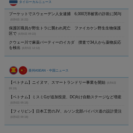
タイローカルニュース
プーケットでスウェーデン人女逮捕 6,000万B被害の詐欺に関与
(8月6日 16:22)
保護区職員が野生トラに襲われ死亡 ファイカケン野生生物保護
区で
(8月6日 09:22)
クウェー川で麻薬パーティーのイカダ 捜査で34人から薬物反応
を検出
(8月5日 12:12)
亜州ASEAN・中国ニュース
【ベトナム】ニイヌマ、スマートランドリー事業を開始
(8月6日
09:19)
【ベトナム】ミスミGが追加投資、DC向け自動ステージなど増産
(8月6日 09:18)
【フィリピン】日本工営のJV、ルソン北部バイパス道の設計受注
(8月6日 09:18)