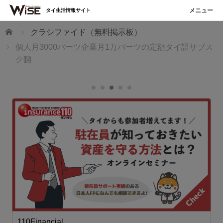
タイ生活情報サイト
ホーム
クラシファイド（無料掲示板）
個人月3000バーツ企業月1万バーツの定額タイ語サブス
ク翻
110Financial