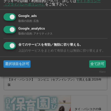
クッキーの詳細・利用目的について、詳しくは
サイトポリシー
（プライバシーポリシー）
をご覧下さい。
2026年版
Google_ads
取得の目的
:
広告
Google_analytics
取得の目的
:
アナリティクス
全てのサービスを有効／無効に切り替える。
上記のサービスをまとめて有効または無効に切り替えます。
選択項目を許可
全て許可
Klaro
【タイ・バンコク】 コンビニ（セブンイレブン）で買える薬 2026年
版
タイ・バンコクの保