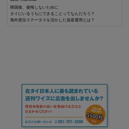
ス
帰国後、後悔しないために
タイにいるうちにできることってなんだろう？
海外居住ステータスを活かした資産運用とは？
J
J