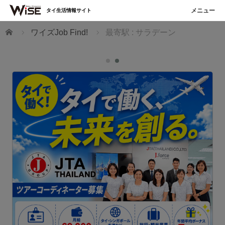
タイ生活情報サイト
ホーム
ワイズJob Find!
最寄駅 : サラデーン
T
た