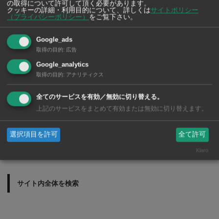
タイで歯科治療を受
の取得について許可して頂く必要があります。
クッキーの詳細・利用目的について、詳しくは
サイトポリシー
ける前に知っておき
（プライバシーポリシー）
をご覧下さい。
たいこと！ タイ・
バンコクの歯医者さ
Google_ads
ん 2026年版
取得の目的
:
広告
Google_analytics
取得の目的
:
アナリティクス
全てのサービスを有効／無効に切り替える。
上記のサービスをまとめて有効または無効に切り替えます。
選択項目を許可
全て許可
Klaro
サイト内全体を検索