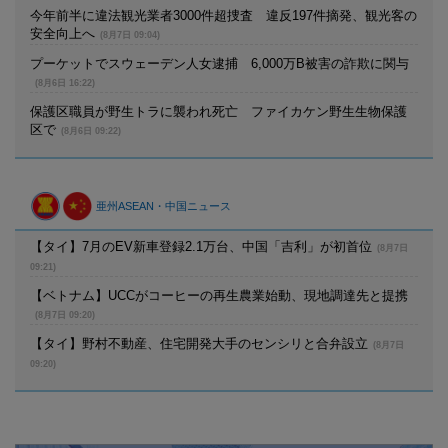
今年前半に違法観光業者3000件超捜査 違反197件摘発、観光客の
安全向上へ
(8月7日 09:04)
プーケットでスウェーデン人女逮捕 6,000万B被害の詐欺に関与
(8月6日 16:22)
保護区職員が野生トラに襲われ死亡 ファイカケン野生生物保護
区で
(8月6日 09:22)
亜州ASEAN・中国ニュース
【タイ】7月のEV新車登録2.1万台、中国「吉利」が初首位
(8月7日
09:21)
【ベトナム】UCCがコーヒーの再生農業始動、現地調達先と提携
(8月7日 09:20)
【タイ】野村不動産、住宅開発大手のセンシリと合弁設立
(8月7日
09:20)