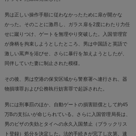
男は正しい操作手順に従わなかったために扉が開かな
かった。そのことに激昂し、ガラス扉を2度にわたり力任
せに蹴りつけ、ゲートを無理やり突破した。入国管理官
が身柄を拘束しようとしたところ、男は中国語と英語で
激しい罵声を浴びせ、さらに暴行を加えようとしたが、
同伴していた妻に制止された模様。
その後、男は空港の保安区域から警察署へ連行され、器
物損壊罪および公務執行妨害罪で起訴された。
男には刑事罰のほか、自動ゲートの損害賠償として約45
万Bの支払いが命じられている。さらに入国管理局長は、
男のビザの失効とタイへの永久入国禁止（ブラックリス
ト登録）処分を決定した。法的手続きが完了し次第、速