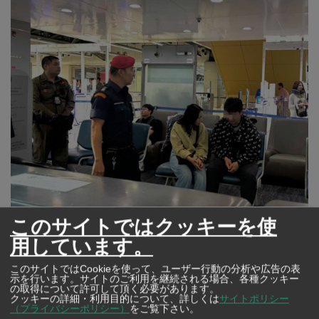
©入国管理局
このサイトではクッキーを使
用しています。
タイ入国管理局は、5月13日午後2時頃にスワンナプーム
このサイトではCookieを使って、ユーザー行動の分析や広告の表
国際空港の出国審査場で自動出入国審査ゲート（ABC）
示を行います。サイトのご利用を継続される場合、各種クッキー
の取得について許可して頂く必要があります。
の扉を蹴って大破させた、中国人観光客の男（30歳）に
クッキーの詳細・利用目的について、詳しくは
サイトポリシー
（プライバシーポリシー）
をご覧下さい。
対して厳格な措置を下したと発表した。