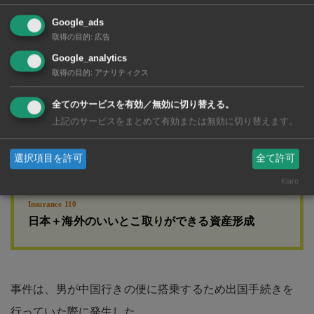
Google_ads
取得の目的
:
広告
広告
Google_analytics
取得の目的
:
アナリティクス
全てのサービスを有効／無効に切り替える。
上記のサービスをまとめて有効または無効に切り替えます。
選択項目を許可
全て許可
Klaro
Insurance 110
日本＋海外のいいとこ取りができる資産形成
事件は、男が中国行きの便に搭乗するため出国手続きを
行っていた際に発生した。