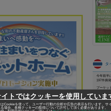
タ
今年前半
197件
プーケット
B被害の
サイトではクッキーを使用していま
保護区職
プレゼント
カケン野
はCookieを使って、ユーザー行動の分析や広告の表示を行います。サ
れる場合、各種クッキーの取得について許可して頂く必要があります。