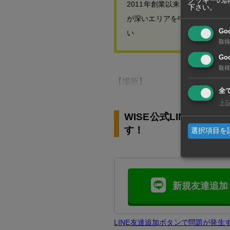
クッキーの
2011年創業以来、スクンビ
下さい。
が深いエリアを中心に賃貸住宅
Go
い
取得
Goo
取得
【場所】
全
上
WISE公式LINEの
す！
選択項目を
新規友達追加
LINE友達追加ボタンで問題が発