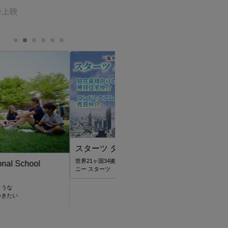
挙上映
 タイランド
34拠点 海外不動産のリーディングカンパ
ツ
JTA(THAILAND)CO.,LTD
JTA(THAILAND)CO.,LTDの「ツアー