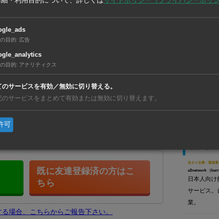
詳細・利用目的について、詳しくは
サイトポリシー（プライバシーポリ
ットやシーロム、サトーンといった日本人に馴染み
の仲介を展開しています。お気軽にご相談くださ
ogle_ads
の目的
:
広告
【タイ】7
gle_analytics
利」が初
の目的
:
アナリティクス
【ベトナ
動、現地
てのサービスを有効／無効に切り替える。
【タイ】
記のサービスをまとめて有効または無効に切り替えます。
リと合弁
友だち登録で、記事の続きをご覧になれま
許可
在タイ企
在タイ企業・製造業
既に友達登録済の方はこ
a2network （berr
日本人向け
ちら
サービス。
業。
生する場合、こちらからご報告下さい。