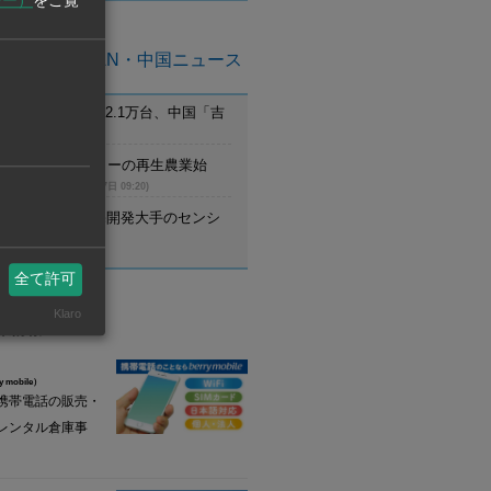
シー）
をご覧
亜州ASEAN・中国ニュース
月のEV新車登録2.1万台、中国「吉
首位
(8月7日 09:21)
ム】UCCがコーヒーの再生農業始
調達先と提携
(8月7日 09:20)
野村不動産、住宅開発大手のセンシ
設立
(8月7日 09:20)
全て許可
Klaro
業情報
y mobile）
携帯電話の販売・
レンタル倉庫事