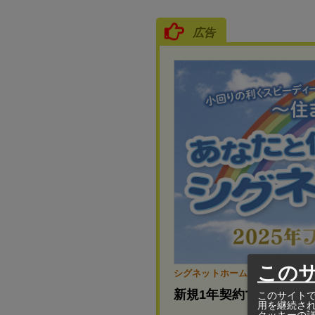
広告
この
シグネットホーム
新規1年契約で豪華特典
このサイトで
用を継続さ