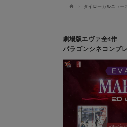
ホーム
タイローカルニュー
劇場版エヴァ全4作
パラゴンシネコンプ
JTBタイランド✨2027年の
幻想的なチェンマイで迎えま
所／タイ池田柿沼
無数のランタンと華やかな花火が夜空を彩
ィーな精密プレス加工（池田製作所）
「コムローイ・カウントダウン2027」🎆 J
のプロフェッショナル（タイ池田柿沼）
では、12月30日発3泊4日入場券付きパッ
ご用意しました。 ✈️航空券＋ホテル＋イベ
送迎付き 🇯🇵安心の日本語ガイドサポート付
28,900バーツ〜