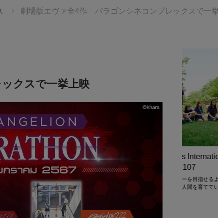
ス
劇場版エヴァ全4作 パラゴンシネコンプレックスで一
レックスで一挙上映
始まりを、
スターツ
せんか。
世界21ヶ国
St. Andrews International School
ニー スター
る、感動の
Sukhumvit 107
TBタイランド
将来的なリーダーを目指せるような
ケージツアーを
創造力あふれる人間を育てていきたい
ント入場券＋
き 💫