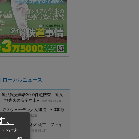
イローカルニュース
に違法観光業者3000件超捜査 違反
摘発、観光客の安全向上へ
(8月7日 09:04)
でスウェーデン人女逮捕 6,000万
詐欺に関与
(8月6日 16:22)
す。
員が野生トラに襲われ死亡 ファイ
生生物保護区で
イトのご利
(8月6日 09:22)