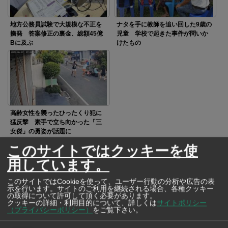
地方公務員試験で大規模な不正を
ナタを手に教師を追い回した9歳の
摘発 答案修正の裏金、総額45億
児童 学校で起きた事件が問いか
Bに及ぶ
けたもの
高齢女性を襲ったひったくり犯に
猛反撃 素手で立ち向かった「三
女傑」の勇姿が話題に
このサイトではクッキーを使
用しています。
SNSで毎日ニュースを配信中！
このサイトではCookieを使って、ユーザー行動の分析や広告の表
示を行います。サイトのご利用を継続される場合、各種クッキー
の取得について許可して頂く必要があります。
クッキーの詳細・利用目的について、詳しくは
サイトポリシー
（プライバシーポリシー）
をご覧下さい。