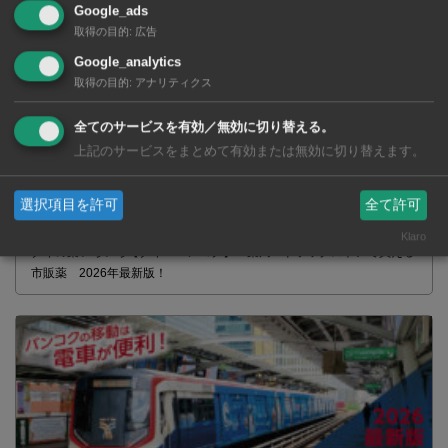
Google_ads
取得の目的
:
広告
Google_analytics
取得の目的
:
アナリティクス
全てのサービスを有効／無効に切り替える。
上記のサービスをまとめて有効または無効に切り替えます。
選択項目を許可
全て許可
Klaro
タイの薬いろいろ【タイ・バンコク】 薬局・ドラッグストアで買える
市販薬 2026年最新版！