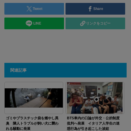
Tweet
Share
LINE
リンクをコピー
関連記事
ゴミやプラスチック袋を燃やし異
BTS車内の口論が外交・公的制度
臭 隣人トラブルが飼い犬に襲わ
批判へ発展 イタリア人学生の迷
れる騒動に発展
惑行為が引き起こした波紋