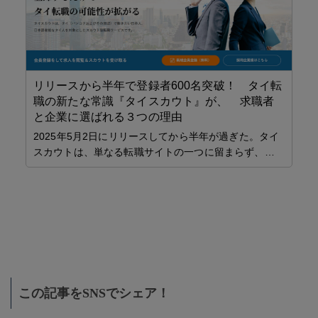
サ
リリースから半年で登録者600名突破！ タイ転
全
職の新たな常識『タイスカウト』が、 求職者
110
と企業に選ばれる３つの理由
帰
し
2025年5月2日にリリースしてから半年が過ぎた。タイ
タ
スカウトは、単なる転職サイトの一つに留まらず、…
海
この記事をSNSでシェア！