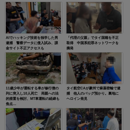
AIでハッキング技術を独学した男
「代理の父親」でタイ国籍を不正
逮捕 警察データに侵入試み、課
取得 中国系犯罪ネットワークを
金サイト不正アクセスも
摘発
11歳少年が運転する車が修行僧の
タイ航空CAが豪州で麻薬密輸で逮
列に突入し10人死亡 両親への法
捕 他人のバッグ預かり。裏地に
的措置を検討、MT車運転の経緯も
ヘロイン発見
焦点…