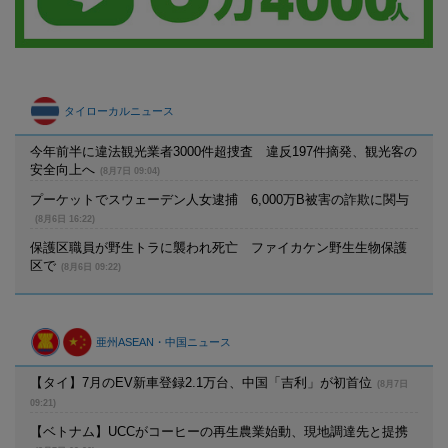
タイローカルニュース
今年前半に違法観光業者3000件超捜査 違反197件摘発、観光客の
安全向上へ
(8月7日 09:04)
プーケットでスウェーデン人女逮捕 6,000万B被害の詐欺に関与
(8月6日 16:22)
保護区職員が野生トラに襲われ死亡 ファイカケン野生生物保護
区で
(8月6日 09:22)
亜州ASEAN・中国ニュース
【タイ】7月のEV新車登録2.1万台、中国「吉利」が初首位
(8月7日
09:21)
【ベトナム】UCCがコーヒーの再生農業始動、現地調達先と提携