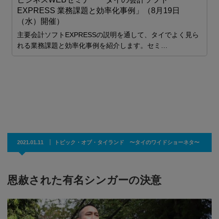
EXPRESS 業務課題と効率化事例」（8月19日
（水）開催）
ビ
主要会計ソフトEXPRESSの説明を通して、タイでよく見ら
れる業務課題と効率化事例を紹介します。セミ…
2021.01.11
トピック・オブ・タイランド 〜タイのワイドショーネタ〜
恩赦された有名シンガーの決意