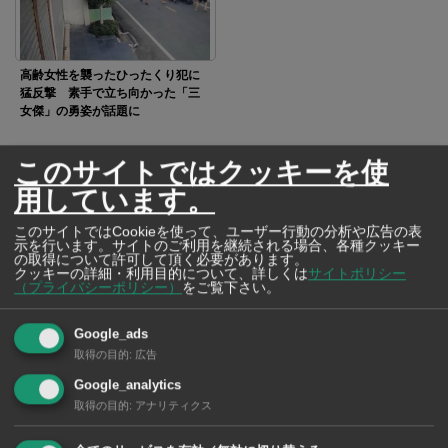
高齢女性を襲ったひったくり犯に
猛反撃 素手で立ち向かった「三
女傑」の勇姿が話題に
このサイトではクッキーを使
SNSで毎日ニュースを配信中！
用しています。
このサイトではCookieを使って、ユーザー行動の分析や広告の表
示を行います。サイトのご利用を継続される場合、各種クッキー
の取得について許可して頂く必要があります。
クッキーの詳細・利用目的について、詳しくは
サイトポリシー
（プライバシーポリシー）
をご覧下さい。
Google_ads
取得の目的
:
広告
Google_analytics
取得の目的
:
アナリティクス