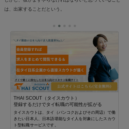
は、出家することだという。
タ
イ
THAI SCOUT（タイスカウト）
無
登録するだけでタイ転職の可能性が拡がる
株
対
タイスカウトは、タイ（バンコクおよびその周辺）で働
たス
きたい日本人、日本語堪能なタイ人を対象にしたスカウ
通う
ト型転職サービスです。