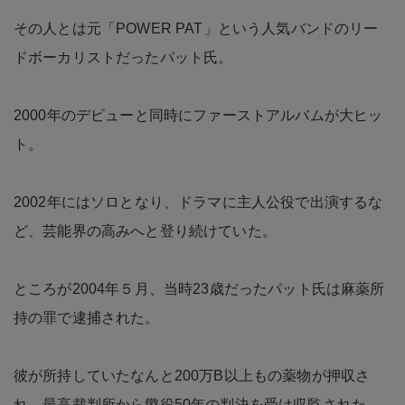
その人とは元「POWER PAT」という人気バンドのリー
ドボーカリストだったパット氏。
2000年のデビューと同時にファーストアルバムが大ヒッ
ト。
2002年にはソロとなり、ドラマに主人公役で出演するな
ど、芸能界の高みへと登り続けていた。
ところが2004年５月、当時23歳だったパット氏は麻薬所
持の罪で逮捕された。
彼が所持していたなんと200万B以上もの薬物が押収さ
れ、最高裁判所から懲役50年の判決を受け収監された。