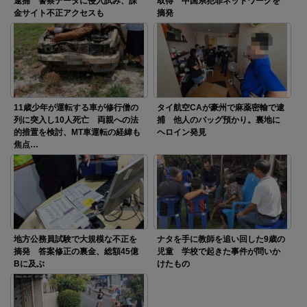
逮捕 警察データに侵入試み、課
取得 中国系犯罪ネットワークを
金サイト不正アクセスも
摘発
11歳少年が運転する車が修行僧の
タイ航空CAが豪州で麻薬密輸で逮
列に突入し10人死亡 両親への法
捕 他人のバッグ預かり。裏地に
的措置を検討、MT車運転の経緯も
ヘロイン発見
焦点…
地方公務員試験で大規模な不正を
ナタを手に教師を追い回した9歳の
摘発 答案修正の裏金、総額45億
児童 学校で起きた事件が問いか
Bに及ぶ
けたもの