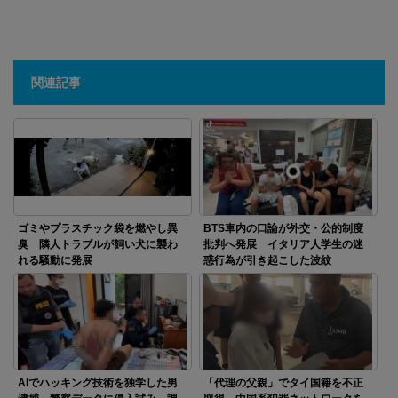
関連記事
ゴミやプラスチック袋を燃やし異
BTS車内の口論が外交・公的制度
臭 隣人トラブルが飼い犬に襲わ
批判へ発展 イタリア人学生の迷
れる騒動に発展
惑行為が引き起こした波紋
AIでハッキング技術を独学した男
「代理の父親」でタイ国籍を不正