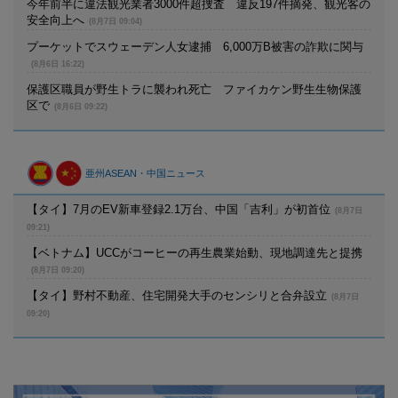
今年前半に違法観光業者3000件超捜査 違反197件摘発、観光客の
安全向上へ
(8月7日 09:04)
プーケットでスウェーデン人女逮捕 6,000万B被害の詐欺に関与
(8月6日 16:22)
保護区職員が野生トラに襲われ死亡 ファイカケン野生生物保護
区で
(8月6日 09:22)
亜州ASEAN・中国ニュース
【タイ】7月のEV新車登録2.1万台、中国「吉利」が初首位
(8月7日
09:21)
【ベトナム】UCCがコーヒーの再生農業始動、現地調達先と提携
(8月7日 09:20)
【タイ】野村不動産、住宅開発大手のセンシリと合弁設立
(8月7日
09:20)