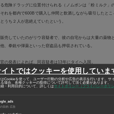
する危険ドラッグに位置付けられる（ノムポンは「粉ミルク」
それを都内で600Bで購入し仲間と飲酒しながら吸引したとこ
るとうち２人が息絶えていたという。
・販売していたのがリウ容疑者で、彼の自宅からは大量の薬物
の他、拳銃や弾薬といった窃盗品も押収されている。
官の発表によれば、同容疑者は13年にタイへ入国。
サイトではクッキーを使用していま
ンマーの闇市場の他、いわゆるダークウェブや仮想通貨を通じ
はCookieを使って、ユーザー行動の分析や広告の表示を行います。サ
れる場合、各種クッキーの取得について許可して頂く必要があります。
詳細・利用目的について、詳しくは
サイトポリシー（プライバシーポリ
得ていた。
ogle_ads
くとも８つの偽造旅券を使い住居を転々とするなど警察の目を
の目的
:
広告
らしぶりは悠々自適。