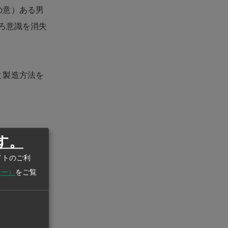
の意）ある男
ろ意識を消失
と製造方法を
す。
た取引でも多
イトのご利
シー）
をご覧
逃れていた