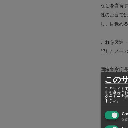
などを含有
性の証言では
し、目覚め
これを製造
記したメモ
国家警察庁長
この
台湾とミャ
このサイトで
用を継続さ
クッキーの
額の収益を
下さい。
Go
また、少な
取得
が、その暮