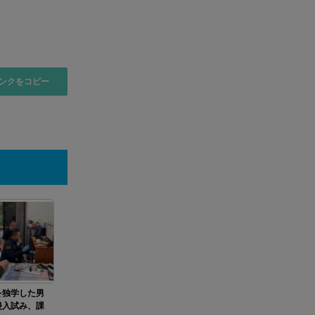
ンクをコピー
を独学した男
侵入試み、課