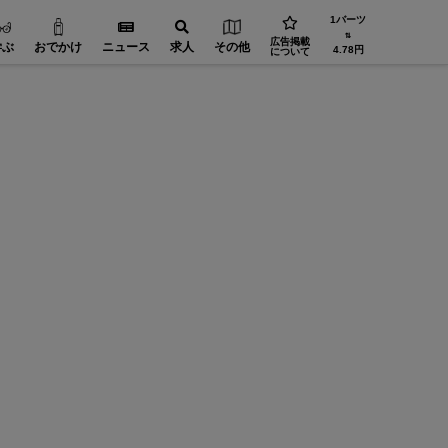
1バーツ
⇅
広告掲載
学ぶ
おでかけ
ニュース
求人
その他
4.78円
について