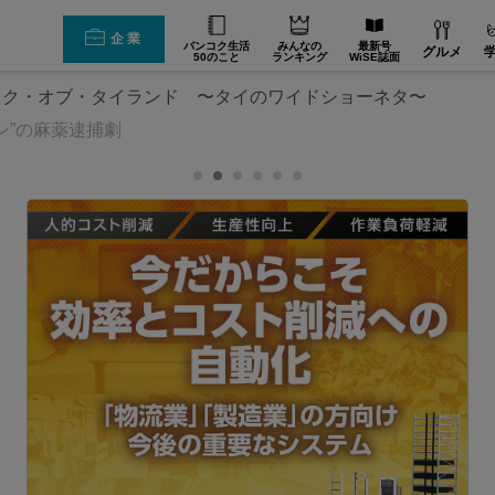
企業
バンコク生活
みんなの
最新号
グルメ
50のこと
ランキング
WiSE誌面
ック・オブ・タイランド 〜タイのワイドショーネタ〜
ン”の麻薬逮捕劇