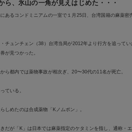
から、氷山の一角が見えはじめた・・・
にあるコンドミニアムの一室で１月25日、台湾国籍の麻薬密
・チュンチェン（38）台湾当局が2012年より行方を追って
旅券が見つかった。
から都内では薬物事故が相次ぎ、20〜30代の11名が死亡。
なっている。
らしめたのは合成薬物「Kノムポン」。
響きだが「K」は日本では麻薬指定のケタミンを指し、通称・