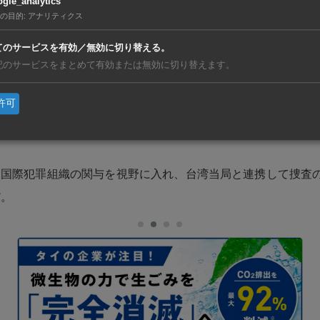
gle_analytics
の目的
:
アナリティクス
怪盗になぞらえ“台湾のルパン”と揶揄（やゆ）し、自らもそ
てのサービスを有効／無効に切り替える。
ようだ。
記のサービスをまとめて有効または無効に切り替えます。
許可
10月、偽名でアラブ首長国連邦へ送った菓子箱の中からくだ
出され足が付き、彼の麻薬バブルは終焉を迎えた。
は国際犯罪組織の関与を視野に入れ、台湾当局と連携して捜査
だ。