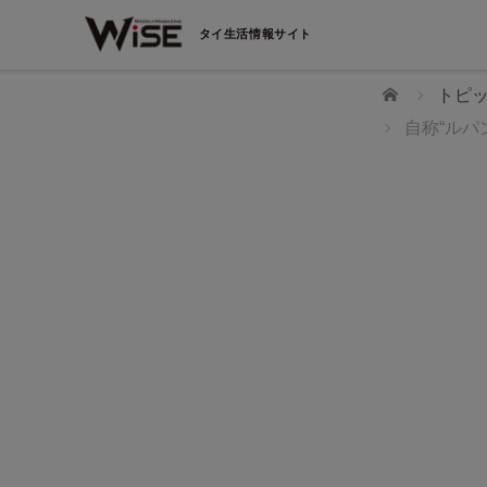
タイ生活情報サイト
ホーム
トピ
自称“ルパ
 登録す
スカウ