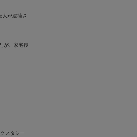
売人が逮捕さ
いたが、家宅捜
エクスタシー