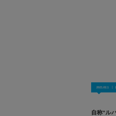
【放課後小児科クリニック】予約いらずで、小児
。タイスカ
スピード診療！ 放課後のすきま時間に、ラクラ
来院。
サミティベート・スクンビット病院で、放課後小児科クリ
ニック（After School Kids Cl…
2021.02.1
自称“ル