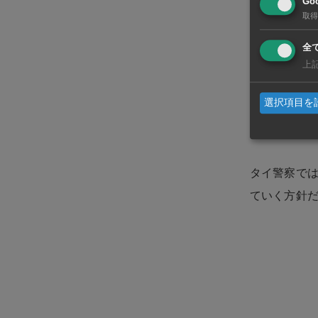
Goo
取得
巷では彼を名
全
乗っていた
上
選択項目を
ところが昨年
ポン」が検
タイ警察で
ていく方針