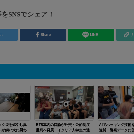
をSNSでシェア！
et
Share
LINE
リ
ック袋を燃やし異
BTS車内の口論が外交・公的制度
AIでハッキング技術
ルが飼い犬に襲わ
批判へ発展 イタリア人学生の迷
逮捕 警察データに