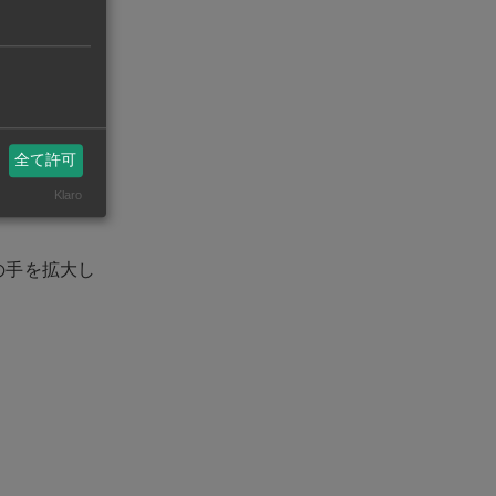
う得意げに名
全て許可
んの「Kノム
Klaro
の手を拡大し