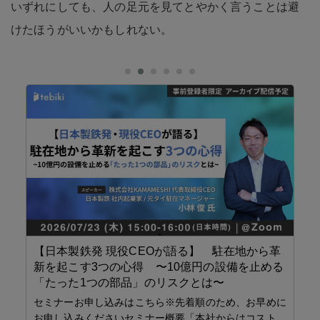
いずれにしても、人の足元を見てとやかく言うことは避
けたほうがいいかもしれない。
ビ
【日本製鉄発 現役CEOが語る】 駐在地から革
E
新を起こす3つの心得 〜10億円の設備を止める
（
「たった1つの部品」のリスクとは〜
主
セミナーお申し込みはこちら※先着順のため、お早めに
見
お申し込みくださいセミナー概要「本社からはコスト