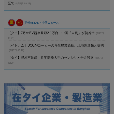
区で
(8月6日 09:22)
亜州ASEAN・中国ニュース
【タイ】7月のEV新車登録2.1万台、中国「吉利」が初首位
(8月7日
09:21)
【ベトナム】UCCがコーヒーの再生農業始動、現地調達先と提携
(8月7日 09:20)
【タイ】野村不動産、住宅開発大手のセンシリと合弁設立
(8月7日
09:20)