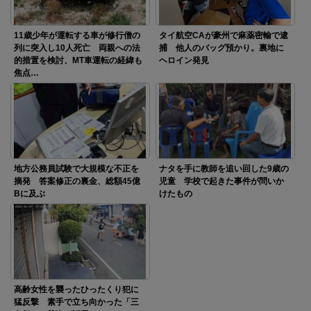
11歳少年が運転する車が修行僧の
タイ航空CAが豪州で麻薬密輸で逮
列に突入し10人死亡 両親への法
捕 他人のバッグ預かり。裏地に
的措置を検討、MT車運転の経緯も
ヘロイン発見
焦点…
地方公務員試験で大規模な不正を
ナタを手に教師を追い回した9歳の
摘発 答案修正の裏金、総額45億
児童 学校で起きた事件が問いか
Bに及ぶ
けたもの
高齢女性を襲ったひったくり犯に
猛反撃 素手で立ち向かった「三