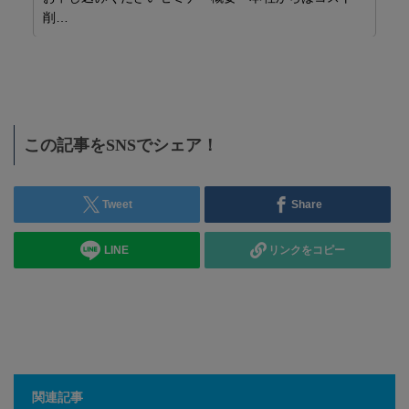
削…
力
イ
・
この記事をSNSでシェア！
」将
Tweet
Share
LINE
リンクをコピー
関連記事