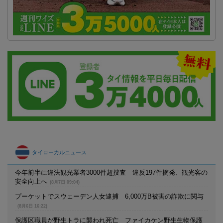
タイローカルニュース
今年前半に違法観光業者3000件超捜査 違反197件摘発、観光客の
安全向上へ
(8月7日 09:04)
プーケットでスウェーデン人女逮捕 6,000万B被害の詐欺に関与
(8月6日 16:22)
保護区職員が野生トラに襲われ死亡 ファイカケン野生生物保護