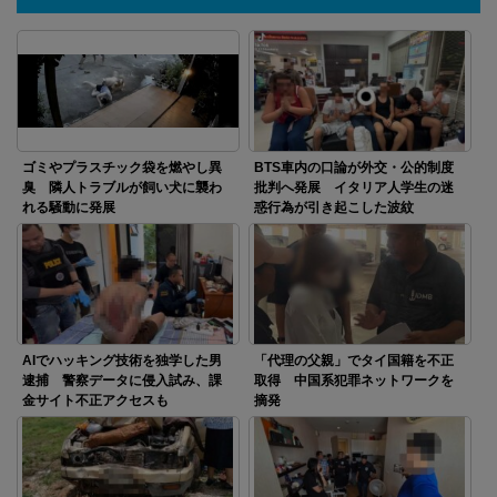
ゴミやプラスチック袋を燃やし異
BTS車内の口論が外交・公的制度
臭 隣人トラブルが飼い犬に襲わ
批判へ発展 イタリア人学生の迷
れる騒動に発展
惑行為が引き起こした波紋
AIでハッキング技術を独学した男
「代理の父親」でタイ国籍を不正
逮捕 警察データに侵入試み、課
取得 中国系犯罪ネットワークを
金サイト不正アクセスも
摘発