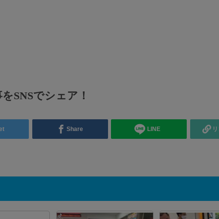
ー
ー
2
時
をSNSでシェア！
et
Share
LINE
リ