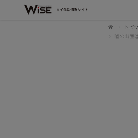
タイ生活情報サイト
ホーム
トピ
嘘の出産は
ご存じですか？ 日本語教師の資格が“国家資格”に