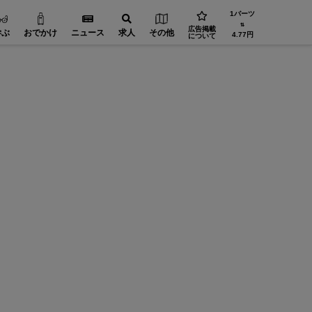
1バーツ
⇅
広告掲載
学ぶ
おでかけ
ニュース
求人
その他
4.77円
について
【日本製鉄発 現役CEOが語る】 駐在地から革新を