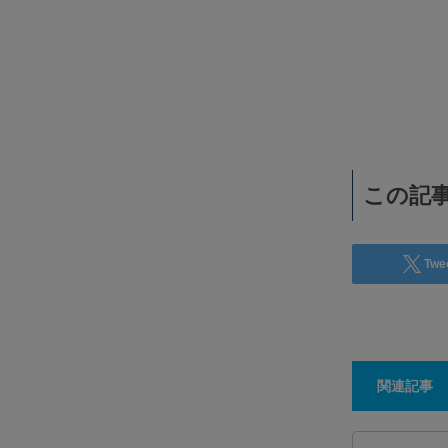
「主体性開発プログラム」 報連相・コミュニケ
海…
ション強化研修 将来の貴社を支える、タイ人リ
ダーを育てます 7月2日（木）〜 週1・全8回開催
オンライン（Zoomで実施・タイ語）主体性開発プログラ
ム：報連相・コミュニケーション強化研修～将来の…
この記事
Twe
関連記事