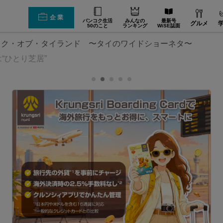
企業
バンコク生活
みんなの
最新号
グルメ
50のこと
ランキング
WiSE誌面
ック・オブ・タイランド 〜タイのワイドショーネタ〜
“ひとり芝居”
な