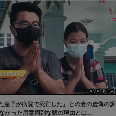
た息子が病院で死亡した』との妻の虚偽の訴
なかった用意周到な嘘の理由とは…