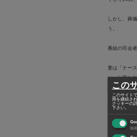
しかし、葬
う。
番組の司会
妻は「ナー
い』と言わ
この
このサイトで
しかし、話
用を継続さ
クッキーの
下さい。
この番組の
Go
判明。
取得