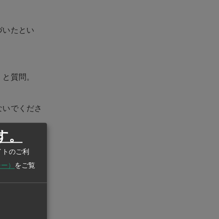
づいたとい
」と質問。
ないでくださ
す。
イトのご利
シー）
をご覧
かったことが