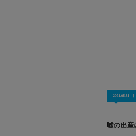
ります。 LSEアカデミーにインタビュー！
Q日本語教師の国家資格を得るためには試験を受験する必
がありますか？はい。国家資格「登録日本語教員」…
力 育成
人リー
回開催
ネジャーを
2021.05.31
嘘の出産