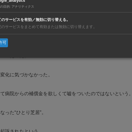
gle_analytics
の目的
:
アナリティクス
まった末に22日、ついにすべてを告白した。
てのサービスを有効／無効に切り替える。
記のサービスをまとめて有効または無効に切り替えます。
２月に妊娠５カ月で流産。
許可
せたくないあまり事実を隠し、妊娠したふりを続け、娘は病院
をついたのだ。
の変化に気づかなかった。
じて病院からの補償金を欲しくて嘘をついたのではないという
なった“ひとり芝居”。
で起訴されたという。