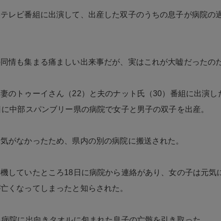
某テレビ番組に出演して、出産した双子のうちの息子が病院の
。
の同情も集まる痛ましい出来事だが、実はこれが大嘘だったの
妻のトゥーイさん（22）と夫のナット氏（30）番組に出演し
日に中部スパンブリー県の病院で女子と男子の双子を出産。
元気がなかったため、県内の別の病院に搬送された。
機していたところ18日に病院から連絡があり、女の子は元気
が亡くなってしまったと知らされた。
、病院に出向きタオルに包まれた息子の亡骸を引き取った。