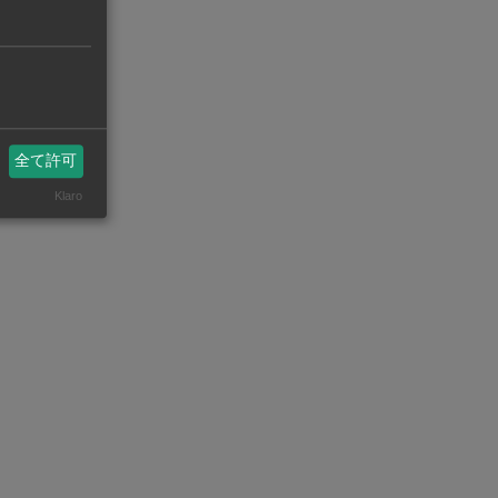
全て許可
からいなく
Klaro
。