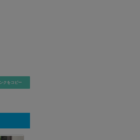
元 味の素 ASEAN事業統括責任者が明かす 海外拠
点を成功に導く ものづくり経営の真髄
026年08月26日（水）【タイ時間】13:00-14:00 / 【日本
間】15:00-16:0…
ンクをコピー