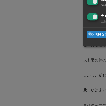
Goo
取得
そして行き詰
全
上
彼女は今年
選択項目を
夫を落胆さ
なったと嘘
夫も妻の体
しかし、断
悲しい結末と
妻は偽証罪