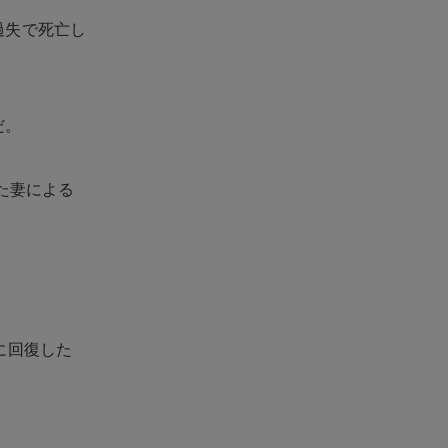
過失で死亡し
だ。
た妻による
に回復した