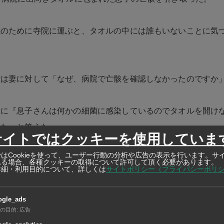
儀のために寺院に運ぶと、タオルの中には誰もいないことに気
者は妻に対して「なぜ、病院で亡骸を確認しなかったのですか
スに『息子さんは何かの細菌に感染しているのでタオルを開け
れた」と答えた。
サイトではクッキーを使用していま
はCookieを使って、ユーザー行動の分析や広告の表示を行います。サ
は覆ってしまった。
れる場合、各種クッキーの取得について許可して頂く必要があります。
詳細・利用目的について、詳しくは
サイトポリシー（プライバシーポリ
収録後、妻は病院で検査を受けさせられたところ出産していな
ogle_ads
の目的
:
広告